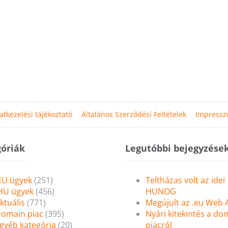
atkezelési tájékoztató
Általános Szerződési Feltételek
Impress
óriák
Legutóbbi bejegyzése
EU ügyek
(251)
Teltházas volt az idei
HU ügyek
(456)
HUNOG
ktuális
(771)
Megújult az .eu Web
omain piac
(395)
Nyári kitekintés a do
gyéb kategória
(20)
piacról