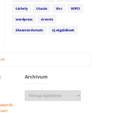
tárhely
Utazás
Vicc
WIPO
wordpress
árverés
ékezetes domain
új végződések
zum
k
Archívum
Archívum
 Awards
main