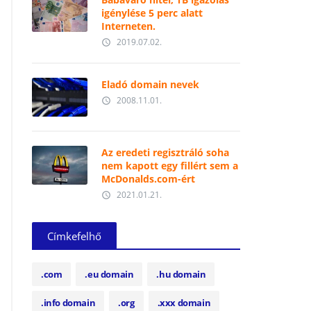
igénylése 5 perc alatt
Interneten.
2019.07.02.
access_time
Eladó domain nevek
2008.11.01.
access_time
Az eredeti regisztráló soha
nem kapott egy fillért sem a
McDonalds.com-ért
2021.01.21.
access_time
Címkefelhő
.com
.eu domain
.hu domain
.info domain
.org
.xxx domain