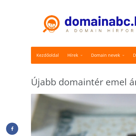
Kezdőoldal
Hírek
Domain nevek
D
Újabb domaintér emel á