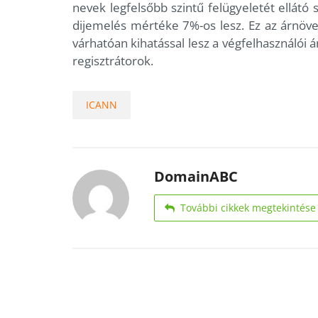
nevek legfelsőbb szintű felügyeletét ellátó
dijemelés mértéke 7%-os lesz. Ez az árnö
várhatóan kihatással lesz a végfelhasználói á
regisztrátorok.
ICANN
DomainABC
További cikkek megtekintése