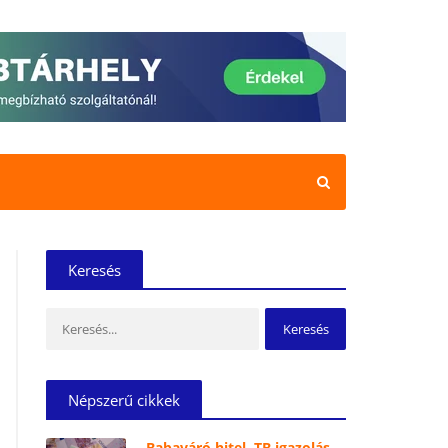
Keresés
Keresés:
Népszerű cikkek
Babaváró hitel, TB igazolás