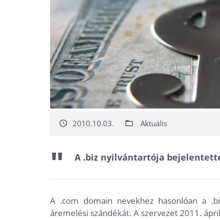
2010.10.03.
Aktuális
access_time
folder_open
A .biz nyilvántartója bejelentet
A .com domain nevekhez hasonlóan a .biz 
áremelési szándékát. A szervezet 2011. áprili