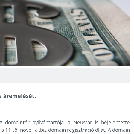
te áremelését.
domaintér nyilvántartója, a Neustar is bejelentette
s 11-től növeli a .biz domain regisztráció díját. A domain