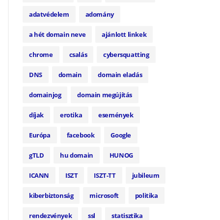
adatvédelem
adomány
a hét domain neve
ajánlott linkek
chrome
csalás
cybersquatting
DNS
domain
domain eladás
domainjog
domain megújítás
díjak
erotika
események
Európa
facebook
Google
gTLD
hu domain
HUNOG
ICANN
ISZT
ISZT-TT
jubileum
kiberbiztonság
microsoft
politika
rendezvények
ssl
statisztika