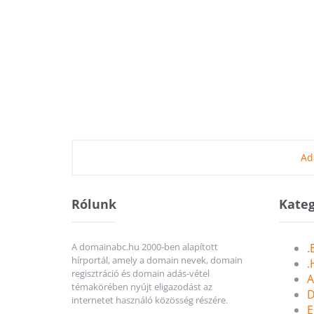
Ad
Rólunk
Kateg
A domainabc.hu 2000-ben alapított
.
hírportál, amely a domain nevek, domain
.
regisztráció és domain adás-vétel
A
témakörében nyújt eligazodást az
D
internetet használó közösség részére.
E