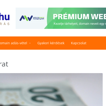
omain adás-vétel
Gyakori kérdések
Kapcsolat
rat