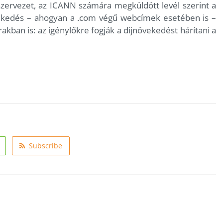
 szervezet, az ICANN számára megküldött levél szerint a
vekedés – ahogyan a .com végű webcímek esetében is –
rakban is: az igénylőkre fogják a dijnövekedést hárítani a
Subscribe