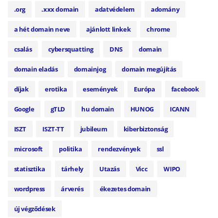
.org
.xxx domain
adatvédelem
adomány
a hét domain neve
ajánlott linkek
chrome
csalás
cybersquatting
DNS
domain
domain eladás
domainjog
domain megújítás
díjak
erotika
események
Európa
facebook
Google
gTLD
hu domain
HUNOG
ICANN
ISZT
ISZT-TT
jubileum
kiberbiztonság
microsoft
politika
rendezvények
ssl
statisztika
tárhely
Utazás
Vicc
WIPO
wordpress
árverés
ékezetes domain
új végződések