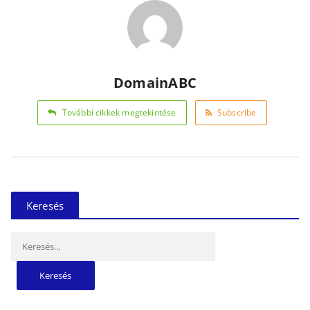
DomainABC
További cikkek megtekintése
Subscribe
Keresés
Keresés: