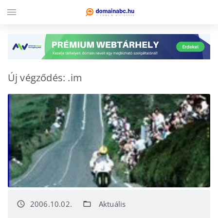
menu
Új végződés: .im
2006.10.02.
Aktuális
access_time
folder_open