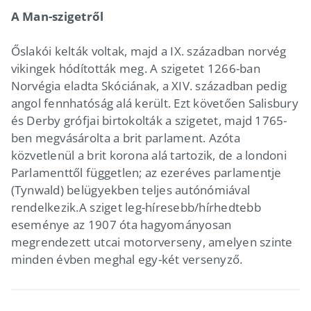
A Man-szigetről
Őslakói kelták voltak, majd a IX. században norvég
vikingek hódították meg. A szigetet 1266-ban
Norvégia eladta Skóciának, a XIV. században pedig
angol fennhatóság alá került. Ezt követően Salisbury
és Derby grófjai birtokolták a szigetet, majd 1765-
ben megvásárolta a brit parlament. Azóta
közvetlenül a brit korona alá tartozik, de a londoni
Parlamenttől független; az ezeréves parlamentje
(Tynwald) belügyekben teljes autónómiával
rendelkezik.A sziget leg-híresebb/hírhedtebb
eseménye az 1907 óta hagyományosan
megrendezett utcai motorverseny, amelyen szinte
minden évben meghal egy-két versenyző.