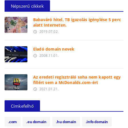
Népszerű cikkek
Babaváró hitel, TB igazolás igénylése 5 perc
alatt Interneten.
2019.07.02.
access_time
Eladó domain nevek
2008.11.01.
access_time
Az eredeti regisztráló soha nem kapott egy
fillért sem a McDonalds.com-ért
2021.01.21.
access_time
Címkefelhő
.com
.eu domain
.hu domain
.info domain