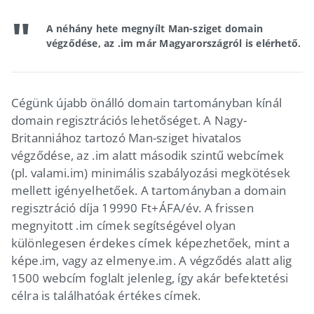
A néhány hete megnyílt Man-sziget domain
végződése, az .im már Magyarországról is elérhető.
Cégünk újabb önálló domain tartományban kínál
domain regisztrációs lehetőséget. A Nagy-
Britanniához tartozó Man-sziget hivatalos
végződése, az .im alatt második szintű webcímek
(pl. valami.im) minimális szabályozási megkötések
mellett igényelhetőek. A tartományban a domain
regisztráció díja 19990 Ft+ÁFA/év. A frissen
megnyitott .im címek segítségével olyan
különlegesen érdekes címek képezhetőek, mint a
képe.im, vagy az elmenye.im. A végződés alatt alig
1500 webcím foglalt jelenleg, így akár befektetési
célra is találhatóak értékes címek.