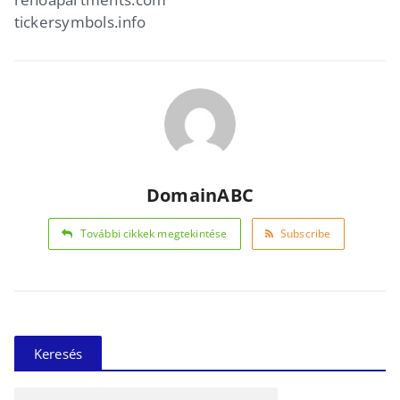
tickersymbols.info
DomainABC
További cikkek megtekintése
Subscribe
Keresés
Keresés: