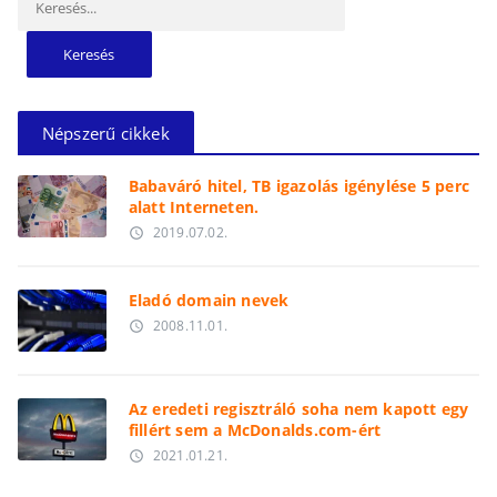
Népszerű cikkek
Babaváró hitel, TB igazolás igénylése 5 perc
alatt Interneten.
2019.07.02.
access_time
Eladó domain nevek
2008.11.01.
access_time
Az eredeti regisztráló soha nem kapott egy
fillért sem a McDonalds.com-ért
2021.01.21.
access_time