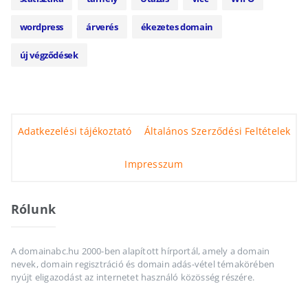
wordpress
árverés
ékezetes domain
új végződések
Adatkezelési tájékoztató
Általános Szerződési Feltételek
Impresszum
Rólunk
A domainabc.hu 2000-ben alapított hírportál, amely a domain
nevek, domain regisztráció és domain adás-vétel témakörében
nyújt eligazodást az internetet használó közösség részére.