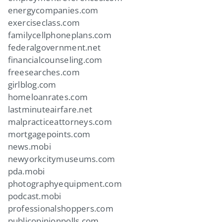
energycompanies.com
exerciseclass.com
familycellphoneplans.com
federalgovernment.net
financialcounseling.com
freesearches.com
girlblog.com
homeloanrates.com
lastminuteairfare.net
malpracticeattorneys.com
mortgagepoints.com
news.mobi
newyorkcitymuseums.com
pda.mobi
photographyequipment.com
podcast.mobi
professionalshoppers.com
publicopinionpolls.com