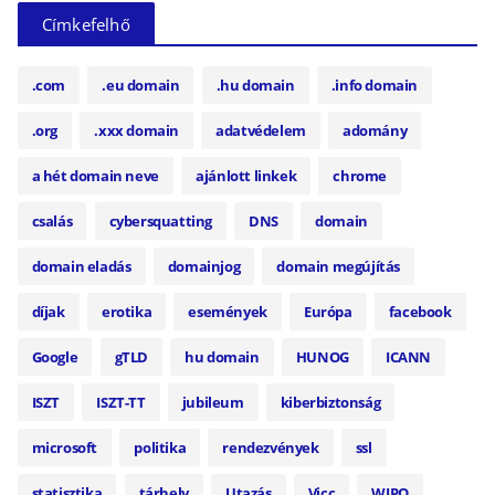
Címkefelhő
.com
.eu domain
.hu domain
.info domain
.org
.xxx domain
adatvédelem
adomány
a hét domain neve
ajánlott linkek
chrome
csalás
cybersquatting
DNS
domain
domain eladás
domainjog
domain megújítás
díjak
erotika
események
Európa
facebook
Google
gTLD
hu domain
HUNOG
ICANN
ISZT
ISZT-TT
jubileum
kiberbiztonság
microsoft
politika
rendezvények
ssl
statisztika
tárhely
Utazás
Vicc
WIPO