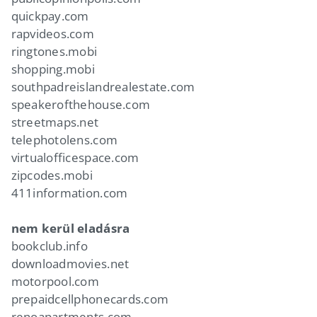
quickpay.com
rapvideos.com
ringtones.mobi
shopping.mobi
southpadreislandrealestate.com
speakerofthehouse.com
streetmaps.net
telephotolens.com
virtualofficespace.com
zipcodes.mobi
411information.com
nem kerül eladásra
bookclub.info
downloadmovies.net
motorpool.com
prepaidcellphonecards.com
renoapartments.com