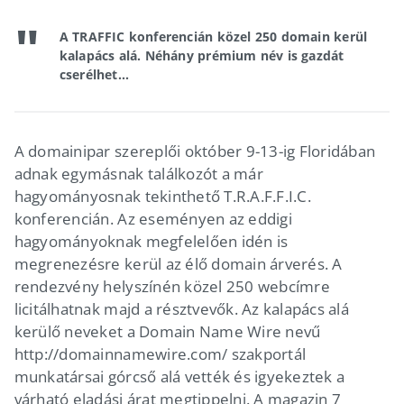
A TRAFFIC konferencián közel 250 domain kerül
kalapács alá. Néhány prémium név is gazdát
cserélhet...
A domainipar szereplői október 9-13-ig Floridában
adnak egymásnak találkozót a már
hagyományosnak tekinthető T.R.A.F.F.I.C.
konferencián. Az eseményen az eddigi
hagyományoknak megfelelően idén is
megrenezésre kerül az élő domain árverés. A
rendezvény helyszínén közel 250 webcímre
licitálhatnak majd a résztvevők. Az kalapács alá
kerülő neveket a Domain Name Wire nevű
http://domainnamewire.com/ szakportál
munkatársai górcső alá vették és igyekeztek a
várható eladási árat megtippelni. A magazin 7