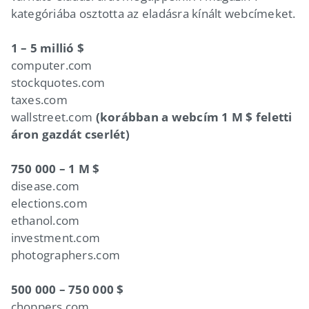
kategóriába osztotta az eladásra kínált webcímeket.
1 – 5 millió $
computer.com
stockquotes.com
taxes.com
wallstreet.com
(korábban a webcím 1 M $ feletti
áron gazdát cserlét)
750 000 – 1 M $
disease.com
elections.com
ethanol.com
investment.com
photographers.com
500 000 – 750 000 $
choppers.com