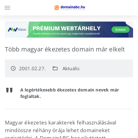
menu
Több magyar ékezetes domain már elkelt
2001.02.27.
Aktuális
access_time
folder_open
A legértékesebb ékezetes domain nevek már
foglaltak.
Magyar ékezetes karakterek felhasználásával
mindössze néhány órája lehet domaineket
regisztárlni. A DomainABC-hez eljuttatott