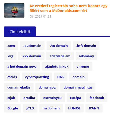
Az eredeti regisztráló soha nem kapott egy
fillért sem a McDonalds.com-ért
2021.01.21.
access_time
Címkefelhő
.com
.eu domain
.hu domain
.info domain
.org
.xxx domain
adatvédelem
adomány
a hét domain neve
ajánlott linkek
chrome
csalás
cybersquatting
DNS
domain
domain eladás
domainjog
domain megújítás
díjak
erotika
események
Európa
facebook
Google
gTLD
hu domain
HUNOG
ICANN