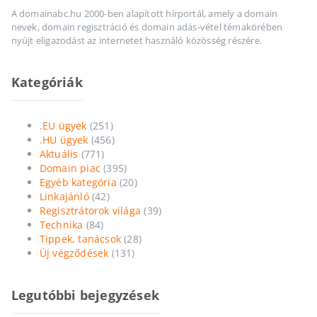
A domainabc.hu 2000-ben alapított hírportál, amely a domain
nevek, domain regisztráció és domain adás-vétel témakörében
nyújt eligazodást az internetet használó közösség részére.
Kategóriák
.EU ügyek
(251)
.HU ügyek
(456)
Aktuális
(771)
Domain piac
(395)
Egyéb kategória
(20)
Linkajánló
(42)
Regisztrátorok világa
(39)
Technika
(84)
Tippek, tanácsok
(28)
Új végződések
(131)
Legutóbbi bejegyzések