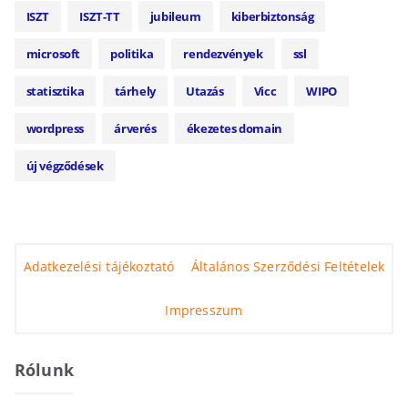
ISZT
ISZT-TT
jubileum
kiberbiztonság
microsoft
politika
rendezvények
ssl
statisztika
tárhely
Utazás
Vicc
WIPO
wordpress
árverés
ékezetes domain
új végződések
Adatkezelési tájékoztató
Általános Szerződési Feltételek
Impresszum
Rólunk