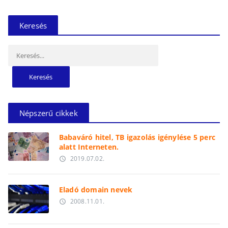
Keresés
Keresés:
Népszerű cikkek
Babaváró hitel, TB igazolás igénylése 5 perc
alatt Interneten.
2019.07.02.
access_time
Eladó domain nevek
2008.11.01.
access_time