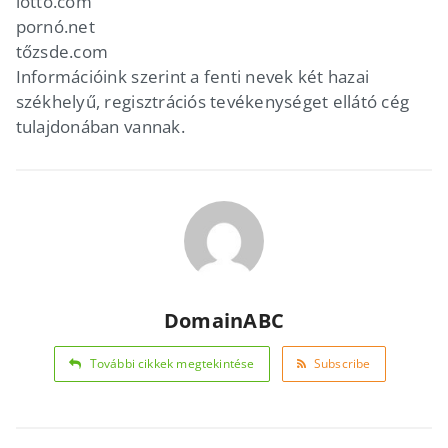
lottó.com
pornó.net
tőzsde.com
Információink szerint a fenti nevek két hazai
székhelyű, regisztrációs tevékenységet ellátó cég
tulajdonában vannak.
DomainABC
További cikkek megtekintése
Subscribe