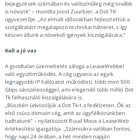
bejegyzések számában és valószínűleg még tovább
is növünk” – mondta Joost Zuurbier, a Dot TK
ügyvezetője. „Az elmúlt időszakban fejlesztettük a
szolgáltatást megalapozó technikai hátteret, s így
készen állunk a növekvő igények kiszolgálására.”
Kell a jó vas
A gondtalan üzemeltetés záloga a LeaseWebbel
való együttműködés. A cég ugyanis az egyik
legnagyobb IP hálózatot működteti, több mint 500
Gbps sávszélességgel, ami elegendő több millió Dot
Tk felhasználó kiszolgálására is.
„Büszkén üdvözöljük a Dot Tk-t a fedélzeten. Ők az
első csúcs domain cég, amit az ügyfélkörünkben
tudhatunk” – nyilatkozott Ruud Mous a LeaseWeb
értékesítési igazgatója. „Számiukra valóban fontos,
hogy napi 24 órában, a hét minden napján