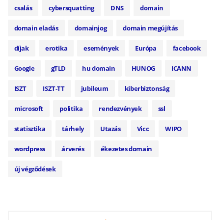
csalás
cybersquatting
DNS
domain
domain eladás
domainjog
domain megújítás
díjak
erotika
események
Európa
facebook
Google
gTLD
hu domain
HUNOG
ICANN
ISZT
ISZT-TT
jubileum
kiberbiztonság
microsoft
politika
rendezvények
ssl
statisztika
tárhely
Utazás
Vicc
WIPO
wordpress
árverés
ékezetes domain
új végződések