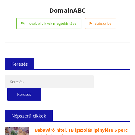
DomainABC
További cikkek megtekintése
Subscribe
Keresés
Keresés:
Népszerű cikkek
Babaváró hitel, TB igazolás igénylése 5 perc