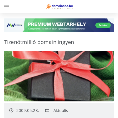
menu
Tizenötmillió domain ingyen
2009.05.28.
Aktuális
access_time
folder_open