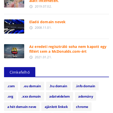
alatt Interneten.
2019.07.02.
access_time
Eladó domain nevek
2008.11.01.
access_time
Az eredeti regisztráló soha nem kapott egy
fillért sem a McDonalds.com-ért
2021.01.21.
access_time
Címkefelhő
.com
.eu domain
.hu domain
.info domain
.org
.xxx domain
adatvédelem
adomány
a hét domain neve
ajánlott linkek
chrome