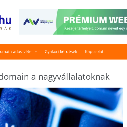
omain adás-vétel
Gyakori kérdések
Kapcsolat
xdomain a nagyvállalatoknak