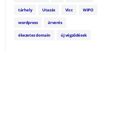
tárhely
Utazás
Vicc
WIPO
wordpress
árverés
ékezetes domain
új végződések