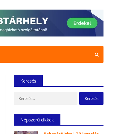
Keresés
Keresés:
Népszerű cikkek
Babaváró hitel, TB igazolás