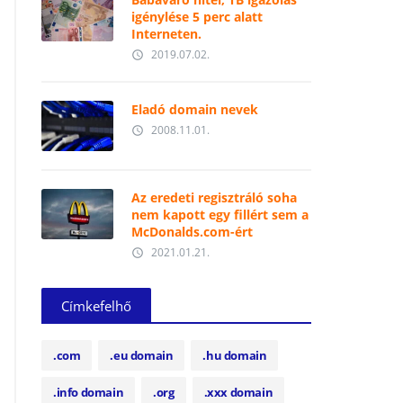
igénylése 5 perc alatt
Interneten.
2019.07.02.
access_time
Eladó domain nevek
2008.11.01.
access_time
Az eredeti regisztráló soha
nem kapott egy fillért sem a
McDonalds.com-ért
2021.01.21.
access_time
Címkefelhő
.com
.eu domain
.hu domain
.info domain
.org
.xxx domain