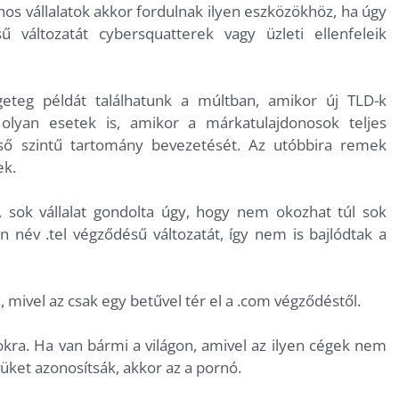
os vállalatok akkor fordulnak ilyen eszközökhöz, ha úgy
változatát cybersquatterek vagy üzleti ellenfeleik
geteg példát találhatunk a múltban, amikor új TLD-k
 olyan esetek is, amikor a márkatulajdonosok teljes
lső szintű tartomány bevezetését. Az utóbbira remek
ek.
, sok vállalat gondolta úgy, hogy nem okozhat túl sok
n név .tel végződésű változatát, így nem is bajlódtak a
 mivel az csak egy betűvel tér el a .com végződéstől.
tokra. Ha van bármi a világon, amivel az ilyen cégek nem
ket azonosítsák, akkor az a pornó.