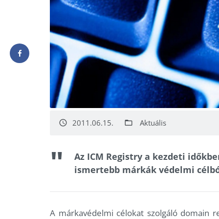
2011.06.15.
Aktuális
access_time
folder_open
Az ICM Registry a kezdeti időkb
ismertebb márkák védelmi célból
A márkavédelmi célokat szolgáló domain re