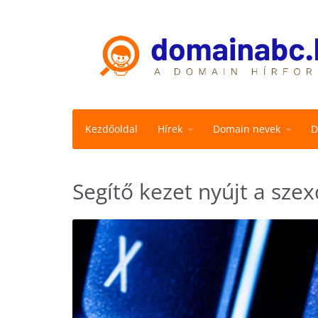
Kezdőoldal
Hírek
Domain nevek
D
Segítő kezet nyújt a sze