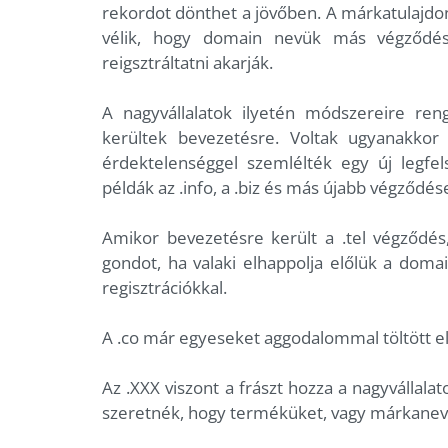
rekordot dönthet a jövőben. A márkatulajdon
vélik, hogy domain nevük más végződésű 
reigsztráltatni akarják.
A nagyvállalatok ilyetén módszereire ren
kerültek bevezetésre. Voltak ugyanakkor
érdektelenséggel szemlélték egy új legfe
példák az .info, a .biz és más újabb végződés
Amikor bevezetésre került a .tel végződés
gondot, ha valaki elhappolja előlük a domai
regisztrációkkal.
A .co már egyeseket aggodalommal töltött el,
Az .XXX viszont a frászt hozza a nagyvállala
szeretnék, hogy terméküket, vagy márkanevü