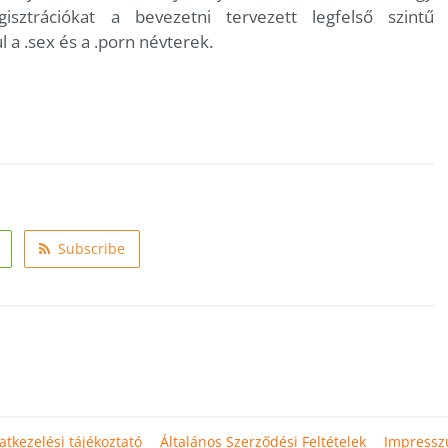
sztrációkat a bevezetni tervezett legfelső szintű
 a .sex és a .porn névterek.
Subscribe
atkezelési tájékoztató
Általános Szerződési Feltételek
Impress