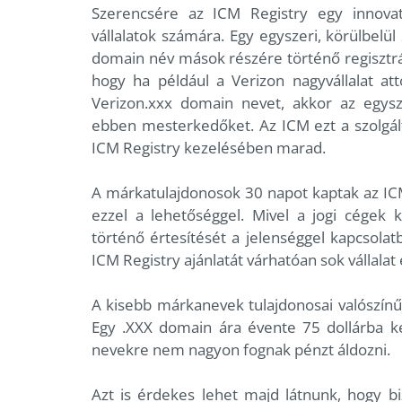
Szerencsére az ICM Registry egy innova
vállalatok számára. Egy egyszeri, körülbelül
domain név mások részére történő regisztrál
hogy ha például a Verizon nagyvállalat attó
Verizon.xxx domain nevet, akkor az egys
ebben mesterkedőket. Az ICM ezt a szolgált
ICM Registry kezelésében marad.
A márkatulajdonosok 30 napot kaptak az ICM 
ezzel a lehetőséggel. Mivel a jogi cégek k
történő értesítését a jelenséggel kapcsolat
ICM Registry ajánlatát várhatóan sok vállalat 
A kisebb márkanevek tulajdonosai valószínű
Egy .XXX domain ára évente 75 dollárba k
nevekre nem nagyon fognak pénzt áldozni.
Azt is érdekes lehet majd látnunk, hogy b