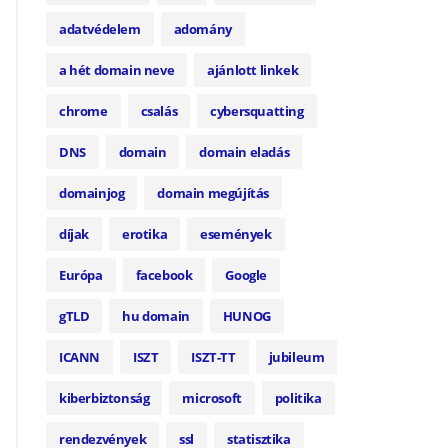
adatvédelem
adomány
a hét domain neve
ajánlott linkek
chrome
csalás
cybersquatting
DNS
domain
domain eladás
domainjog
domain megújítás
díjak
erotika
események
Európa
facebook
Google
gTLD
hu domain
HUNOG
ICANN
ISZT
ISZT-TT
jubileum
kiberbiztonság
microsoft
politika
rendezvények
ssl
statisztika