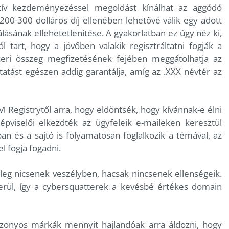
tív kezdeményezéssel megoldást kínálhat az aggódó
 200-300 dolláros díj ellenében lehetővé válik egy adott
ásának ellehetetlenítése. A gyakorlatban ez úgy néz ki,
l tart, hogy a jövőben valakik regisztráltatni fogják a
zeri összeg megfizetésének fejében meggátolhatja az
atást egészen addig garantálja, amíg az .XXX névtér az
Registrytől arra, hogy eldöntsék, hogy kívánnak-e élni
épviselői elkezdték az ügyfeleik e-maileken keresztül
ban és a sajtó is folyamatosan foglalkozik a témával, az
el fogja fogadni.
leg nicsenek veszélyben, hacsak nincsenek ellenségeik.
erül, így a cybersquatterek a kevésbé értékes domain
izonyos márkák mennyit hajlandóak arra áldozni, hogy