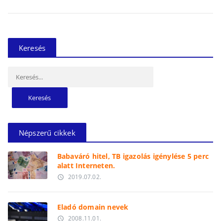
Keresés
Keresés:
Népszerű cikkek
Babaváró hitel, TB igazolás igénylése 5 perc
alatt Interneten.
2019.07.02.
access_time
Eladó domain nevek
2008.11.01.
access_time