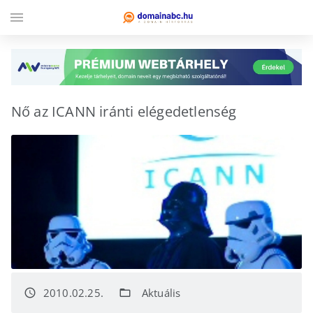
menu
Nő az ICANN iránti elégedetlenség
2010.02.25.
Aktuális
access_time
folder_open