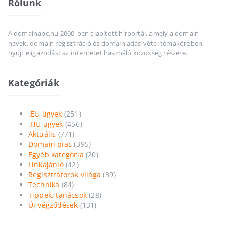
Rólunk
A domainabc.hu 2000-ben alapított hírportál, amely a domain
nevek, domain regisztráció és domain adás-vétel témakörében
nyújt eligazodást az internetet használó közösség részére.
Kategóriák
.EU ügyek
(251)
.HU ügyek
(456)
Aktuális
(771)
Domain piac
(395)
Egyéb kategória
(20)
Linkajánló
(42)
Regisztrátorok világa
(39)
Technika
(84)
Tippek, tanácsok
(28)
Új végződések
(131)