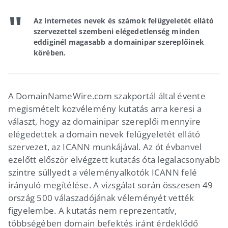
Az internetes nevek és számok felügyeletét ellátó
szervezettel szembeni elégedetlenség minden
eddiginél magasabb a domainipar szereplőinek
körében.
A DomainNameWire.com szakportál által évente
megismételt kozvélemény kutatás arra keresi a
választ, hogy az domainipar szereplői mennyire
elégedettek a domain nevek felügyeletét ellátó
szervezet, az ICANN munkájával. Az öt évbanvel
ezelőtt először elvégzett kutatás óta legalacsonyabb
szintre süllyedt a véleményalkotók ICANN felé
irányuló megítélése. A vizsgálat során összesen 49
ország 500 válaszadójának véleményét vették
figyelembe. A kutatás nem reprezentatív,
többségében domain befektés iránt érdeklődő