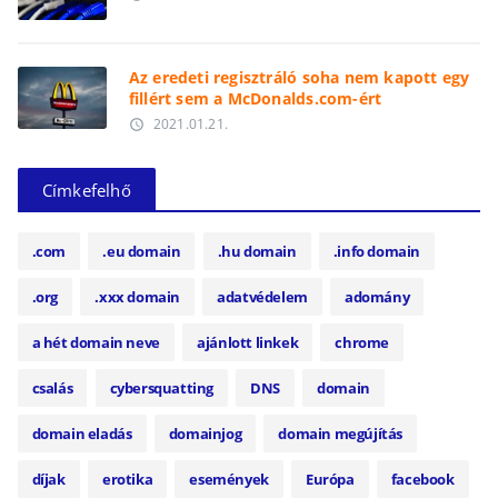
Az eredeti regisztráló soha nem kapott egy
fillért sem a McDonalds.com-ért
2021.01.21.
access_time
Címkefelhő
.com
.eu domain
.hu domain
.info domain
.org
.xxx domain
adatvédelem
adomány
a hét domain neve
ajánlott linkek
chrome
csalás
cybersquatting
DNS
domain
domain eladás
domainjog
domain megújítás
díjak
erotika
események
Európa
facebook