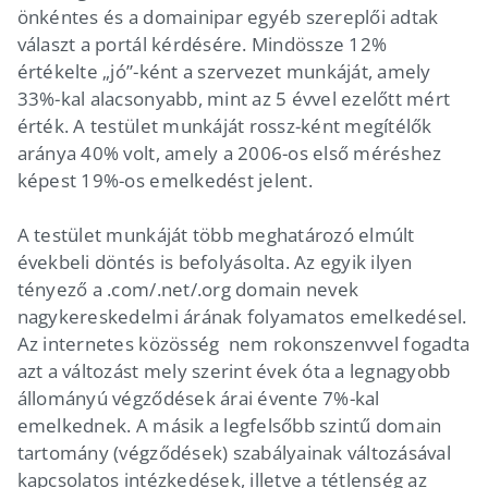
önkéntes és a domainipar egyéb szereplői adtak
választ a portál kérdésére. Mindössze 12%
értékelte „jó”-ként a szervezet munkáját, amely
33%-kal alacsonyabb, mint az 5 évvel ezelőtt mért
érték. A testület munkáját rossz-ként megítélők
aránya 40% volt, amely a 2006-os első méréshez
képest 19%-os emelkedést jelent.
A testület munkáját több meghatározó elmúlt
évekbeli döntés is befolyásolta. Az egyik ilyen
tényező a .com/.net/.org domain nevek
nagykereskedelmi árának folyamatos emelkedésel.
Az internetes közösség nem rokonszenvvel fogadta
azt a változást mely szerint évek óta a legnagyobb
állományú végződések árai évente 7%-kal
emelkednek. A másik a legfelsőbb szintű domain
tartomány (végződések) szabályainak változásával
kapcsolatos intézkedések, illetve a tétlenség az