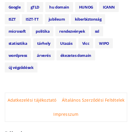
Google
gTLD
hu domain
HUNOG
ICANN
ISZT
ISZT-TT
jubileum
kiberbiztonság
microsoft
politika
rendezvények
ssl
statisztika
tárhely
Utazás
Vicc
WIPO
wordpress
árverés
ékezetes domain
új végződések
Adatkezelési tájékoztató
Általános Szerződési Feltételek
Impresszum