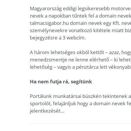
Magyarország eddigi legsikeresebb motorve
nevek a napokban tűntek fel a domain nevek tö
talmacsigabor.hu domain nevek egy Kft. nevé
személynevekre vonatkozó kitétele miatt bi
bejegyzésre a 3 webcím.
A három lehetséges okból kettőt – azaz, hog
menedzsmentje ne lenne elérhető – ki lehet z
lehetőség – vagyis a pénztárca lett vékonya
Ha nem futja rá, segítünk
Portálunk munkatársai büszkén tekintenek a
sportolót, felajánljuk hogy a domain nevek f
jelentkezését…