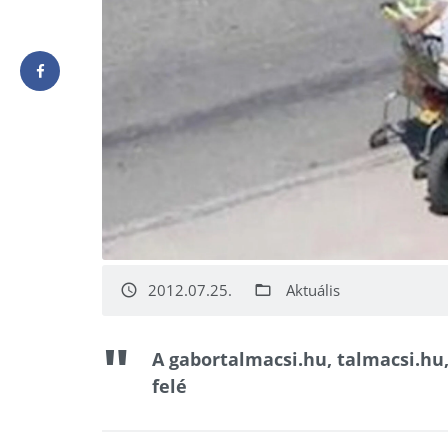
2012.07.25.
Aktuális
access_time
folder_open
A gabortalmacsi.hu, talmacsi.hu
felé