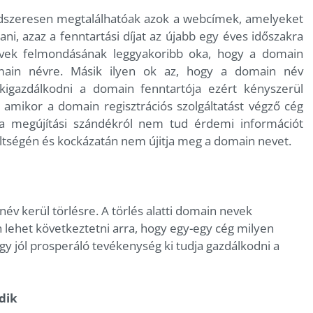
rendszeresen megtalálhatóak azok a webcímek, amelyeket
i, azaz a fenntartási díjat az újabb egy éves időszakra
vek felmondásának leggyakoribb oka, hogy a domain
main névre. Másik ilyen ok az, hogy a domain név
kigazdálkodni a domain fenntartója ezért kényszerül
amikor a domain regisztrációs szolgáltatást végző cég
 a megújítási szándékról nem tud érdemi információt
költségén és kockázatán nem újitja meg a domain nevet.
v kerül törlésre. A törlés alatti domain nevek
 lehet következtetni arra, hogy egy-egy cég milyen
gy jól prosperáló tevékenység ki tudja gazdálkodni a
dik