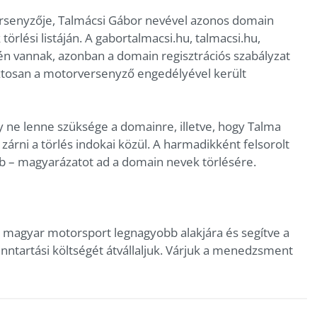
rsenyzője, Talmácsi Gábor nevével azonos domain
rlési listáján. A gabortalmacsi.hu, talmacsi.hu,
n vannak, azonban a domain regisztrációs szabályzat
ztosan a motorversenyző engedélyével került
y ne lenne szüksége a domainre, illetve, hogy Talma
árni a törlés indokai közül. A harmadikként felsorolt
bb – magyarázatot ad a domain nevek törlésére.
 magyar motorsport legnagyobb alakjára és segítve a
enntartási költségét átvállaljuk. Várjuk a menedzsment