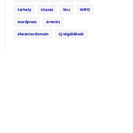
tárhely
Utazás
Vicc
WIPO
wordpress
árverés
ékezetes domain
új végződések