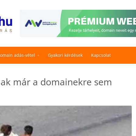
omain adás-vétel
Gyakori kérdések
Kapcsolat
inak már a domainekre sem