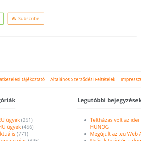
Subscribe
atkezelési tájékoztató
Általános Szerződési Feltételek
Impress
óriák
Legutóbbi bejegyzése
EU ügyek
(251)
Teltházas volt az idei
HU ügyek
(456)
HUNOG
ktuális
(771)
Megújult az .eu Web
omain piac
(395)
Nyári kitekintés a do