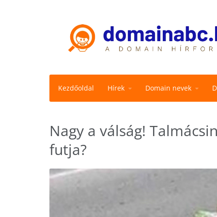
Kezdőoldal
Hírek
Domain nevek
D
Nagy a válság! Talmács
futja?