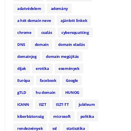
adatvédelem
adomány
a hét domain neve
ajánlott linkek
chrome
csalás
cybersquatting
DNS
domain
domain eladás
domainjog
domain megújítás
díjak
erotika
események
Európa
facebook
Google
gTLD
hu domain
HUNOG
ICANN
ISZT
ISZT-TT
jubileum
kiberbiztonság
microsoft
politika
rendezvények
ssl
statisztika