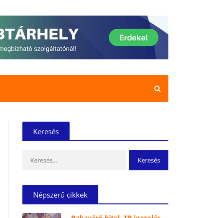
Keresés
Keresés:
Népszerű cikkek
Babaváró hitel, TB igazolás