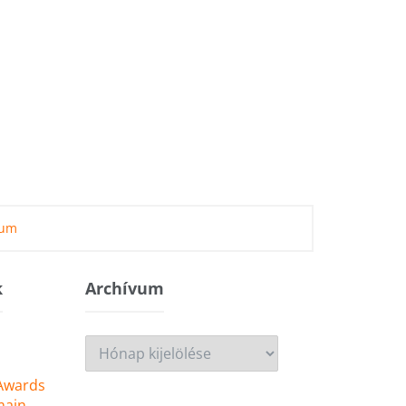
zum
k
Archívum
Archívum
 Awards
main