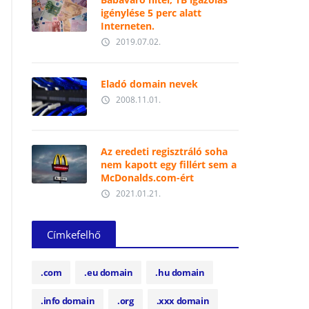
igénylése 5 perc alatt
Interneten.
2019.07.02.
access_time
Eladó domain nevek
2008.11.01.
access_time
Az eredeti regisztráló soha
nem kapott egy fillért sem a
McDonalds.com-ért
2021.01.21.
access_time
Címkefelhő
.com
.eu domain
.hu domain
.info domain
.org
.xxx domain