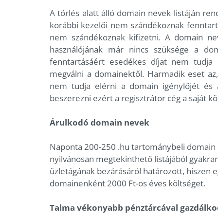
A törlés alatt álló domain nevek listáján 
korábbi kezelői nem szándékoznak fenntartan
nem szándékoznak kifizetni. A domain ne
használójának már nincs szüksége a do
fenntartásáért esedékes díjat nem tudja 
megválni a domainektől. Harmadik eset az, 
nem tudja elérni a domain igénylőjét és
beszerezni ezért a regisztrátor cég a saját 
Árulkodó domain nevek
Naponta 200-250 .hu tartománybeli domain né
nyilvánosan megtekinthető listájából gyakran
üzletágának bezárásáról határozott, hiszen e
domainenként 2000 Ft-os éves költséget.
Talma vékonyabb pénztárcával gazdálko