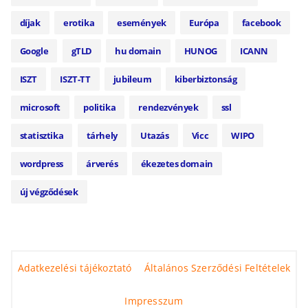
díjak
erotika
események
Európa
facebook
Google
gTLD
hu domain
HUNOG
ICANN
ISZT
ISZT-TT
jubileum
kiberbiztonság
microsoft
politika
rendezvények
ssl
statisztika
tárhely
Utazás
Vicc
WIPO
wordpress
árverés
ékezetes domain
új végződések
Adatkezelési tájékoztató
Általános Szerződési Feltételek
Impresszum