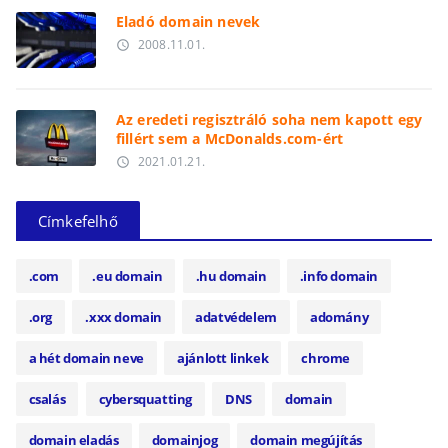
Eladó domain nevek
2008.11.01.
access_time
Az eredeti regisztráló soha nem kapott egy
fillért sem a McDonalds.com-ért
2021.01.21.
access_time
Címkefelhő
.com
.eu domain
.hu domain
.info domain
.org
.xxx domain
adatvédelem
adomány
a hét domain neve
ajánlott linkek
chrome
csalás
cybersquatting
DNS
domain
domain eladás
domainjog
domain megújítás