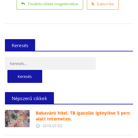
További cikkek megtekintése
Subscribe
Keresés
Keresés:
Népszerű cikkek
Babaváró hitel, TB igazolás igénylése 5 perc
alatt Interneten.
2019.07.02.
access_time