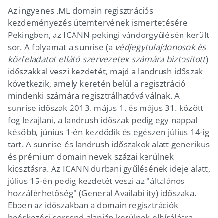
Az ingyenes .ML domain regisztrációs
kezdeményezés ütemtervének ismertetésére
Pekingben, az ICANN pekingi vándorgyűlésén került
sor. A folyamat a sunrise (a
védjegytulajdonosok és
közfeladatot ellátó szervezetek számára biztosított
)
időszakkal veszi kezdetét, majd a landrush időszak
következik, amely keretén belül a regisztráció
mindenki számára regisztrálhatóvá válnak. A
sunrise időszak 2013. május 1. és május 31. között
fog lezajlani, a landrush időszak pedig egy nappal
később, június 1-én kezdődik és egészen július 14-ig
tart. A sunrise és landrush időszakok alatt generikus
és prémium domain nevek százai kerülnek
kiosztásra. Az ICANN durbani gyűlésének ideje alatt,
július 15-én pedig kezdetét veszi az "általános
hozzáférhetőség" (General Availability) időszaka.
Ebben az időszakban a domain regisztrációk
beérkezési sorrend alapján kerülnek elbírálásra.