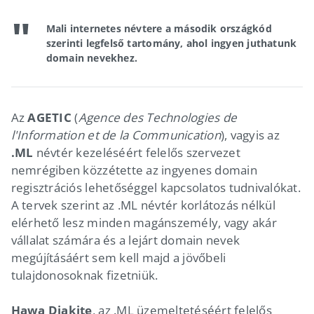
Mali internetes névtere a második országkód
szerinti legfelső tartomány, ahol ingyen juthatunk
domain nevekhez.
Az
AGETIC
(
Agence des Technologies de
l'Information et de la Communication
), vagyis az
.ML
névtér kezeléséért felelős szervezet
nemrégiben közzétette az ingyenes domain
regisztrációs lehetőséggel kapcsolatos tudnivalókat.
A tervek szerint az .ML névtér korlátozás nélkül
elérhető lesz minden magánszemély, vagy akár
vállalat számára és a lejárt domain nevek
megújításáért sem kell majd a jövőbeli
tulajdonosoknak fizetniük.
Hawa Diakite
, az .ML üzemeltetéséért felelős