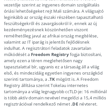
vezetője szerint az ingyenes domain szolgáltalás
óriási lehetőségeket rejt Mali számára. A világsajtó
leginkább az ország északi részében tapasztalható
feszültségekről és zavargásokról ír, ennek az új
kezdeményezésnek köszönhetően viszont
remélhetőleg javul az afrikai ország megítélése,
valamint az IT iparág is jelentős fejlődésnek
indulhat. A regisztrátori feladatok zavartalan
működését a
Freedom Registry
fogja biztosítani,
amely ezen a téren meglehetősen nagy
tapasztalattal bír, ugyanis ez a társaság áll a világ
első, és mindezidáig egyetlen ingyenes országkód
szerinti tartománya, a
.TK
mögött is. A Freedom
Registry állítása szerint Tokelau internetes
tartománya a világ legnagyobb ccTLD-je: 16 milliónál
is több aktív domain nevével megelőzi a 15,4 milliós
regisztrációval rendelkező német
.DE
névteret.