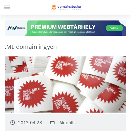
menu
.ML domain ingyen
2013.04.28.
Aktuális
access_time
folder_open