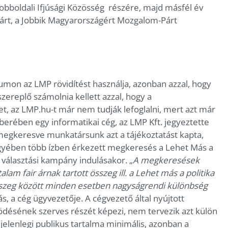
Jobboldali Ifjúsági Közösség részére, majd másfél év
párt, a Jobbik Magyarországért Mozgalom-Párt
umon az LMP rövidítést használja, azonban azzal, hogy
szereplő számolnia kellett azzal, hogy a
, az LMP.hu-t már nem tudják lefoglalni, mert azt már
erében egy informatikai cég, az LMP Kft. jegyeztette
 megkeresve munkatársunk azt a tájékoztatást kapta,
gyében több ízben érkezett megkeresés a Lehet Más a
a választási kampány indulásakor. „
A megkeresések
am fair árnak tartott összeg ill. a Lehet más a politika
sszeg között minden esetben nagyságrendi különbség
s, a cég ügyvezetője. A cégvezető által nyújtott
ödésének szerves részét képezi, nem tervezik azt külön
jelenlegi publikus tartalma minimális, azonban a