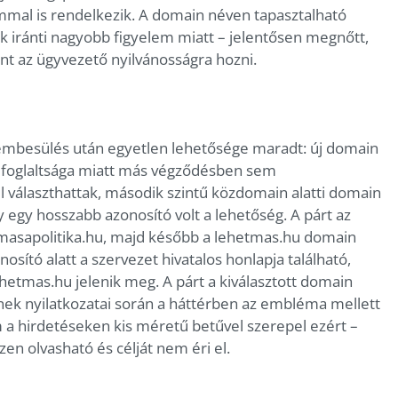
mmal is rendelkezik. A domain néven tapasztalható
k iránti nagyobb figyelem miatt – jelentősen megnőtt,
t az ügyvezető nyilvánosságra hozni.
szembesülés után egyetlen lehetősége maradt: új domain
 foglaltsága miatt más végződésben sem
l választhattak, második szintű közdomain alatti domain
y egy hosszabb azonosító volt a lehetőség. A párt az
tmasapolitika.hu, majd később a lehetmas.hu domain
sító alatt a szervezet hivatalos honlapja található,
etmas.hu jelenik meg. A párt a kiválasztott domain
einek nyilatkozatai során a háttérben az embléma mellett
 a hirdetéseken kis méretű betűvel szerepel ezért –
zen olvasható és célját nem éri el.