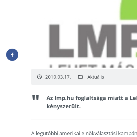
2010.03.17.
Aktuális
access_time
folder_open
Az lmp.hu foglaltsága miatt a L
kényszerült.
A legutóbbi amerikai elnökválasztási kampá