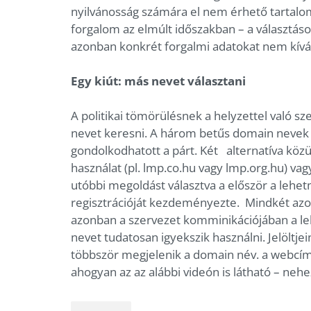
nyilvánosság számára el nem érhető tartalo
forgalom az elmúlt időszakban – a választáso
azonban konkrét forgalmi adatokat nem kíván
Egy kiút: más nevet választani
A politikai tömörülésnek a helyzettel való 
nevet keresni. A három betűs domain nevek
gondolkodhatott a párt. Két alternatíva közü
használat (pl. lmp.co.hu vagy lmp.org.hu) vag
utóbbi megoldást választva a először a lehe
regisztrációját kezdeményezte. Mindkét azono
azonban a szervezet komminikációjában a leh
nevet tudatosan igyekszik használni. Jelöltj
többször megjelenik a domain név. a webcím
ahogyan az az alábbi videón is látható – nehe