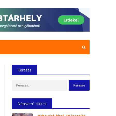
Keresés
Keresés:
Népszerű cikkek
Babaváró hitel, TB igazolás