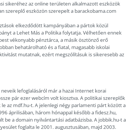
i sikeréhez az online területen alkalmazott eszközök
an szereplő eszközön szerepelt a barackobama.com
sztások elkezdődött kampányában a pártok közül
ányt a Lehet Más a Politika folytatja. Vélhetően ennek
épest vékonyabb pénztárca, a másik ösztönző erő
jobban behatárolható és a fiatal, magasabb iskolai
tivitást mutatnak, ezért megszólításuk is sikeresebb az
veik lefoglalásáról már a hazai Internet korai
ze pár ezer webcím volt kiosztva. A politikai szereplők
 le az mdf.hu-t. A jelenlegi négy parlamenti párt között a
1996 áprilisában, három hónappal később a fidesz.hu,
 be a domain nyilvántartási adatbázisba. A jobbik.hu-t a
Egyesület foglalta le 2001. augusztusában, majd 2003.