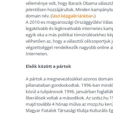
véleménye volt, hogy Barack Obama választás
jelentősen hozzájárultak. Minden kampányb
domain név. (
lásd képgalériánkban
.)
A 2010-es magyaroszági Országgyűlési Vála
legaktívabb és legkreatívabb internetes kamp
egyik oka a más politikai tömörülésekhez k
vélhetően az, hogy a választói célcsoportjuk 
végzettséggel rendelkezők nagyobb online ak
Interneten.
Elsők között a pártok
A pártok a megnevezésükkel azonos domain ne
pillanataiban gondoskodtak. 1996-ban mindöss
közül a tulipánosok 1996. januárban foglalták
liberálisok voltak a másodikok. Az szdsz.hu 
majd további 4 hónap múlva az mszp.hu került
Magyar Fiatalok Társasági Klubja Kulturális 