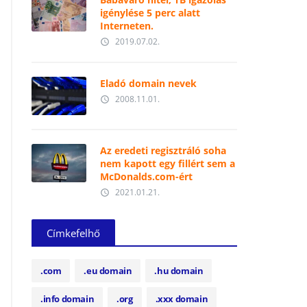
igénylése 5 perc alatt
Interneten.
2019.07.02.
access_time
Eladó domain nevek
2008.11.01.
access_time
Az eredeti regisztráló soha
nem kapott egy fillért sem a
McDonalds.com-ért
2021.01.21.
access_time
Címkefelhő
.com
.eu domain
.hu domain
.info domain
.org
.xxx domain