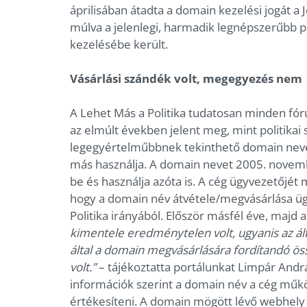
áprilisában átadta a domain kezelési jogát a 
múlva a jelenlegi, harmadik legnépszerűbb 
kezelésébe került.
Vásárlási szándék volt, megegyezés nem
A Lehet Más a Politika tudatosan minden fór
az elmúlt években jelent meg, mint politikai 
legegyértelműbbnek tekinthető domain nevet
más használja. A domain nevet 2005. novemb
be és használja azóta is. A cég ügyvezetőjét
hogy a domain név átvétele/megvásárlása ü
Politika irányából. Először másfél éve, majd 
kimentele eredménytelen volt, ugyanis az által
által a domain megvásárlására fordítandó ö
volt.”
– tájékoztatta portálunkat Limpár Andrá
információk szerint a domain név a cég műk
értékesíteni. A domain mögött lévő webhely 