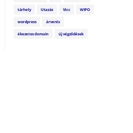
tárhely
Utazás
Vicc
WIPO
wordpress
árverés
ékezetes domain
új végződések