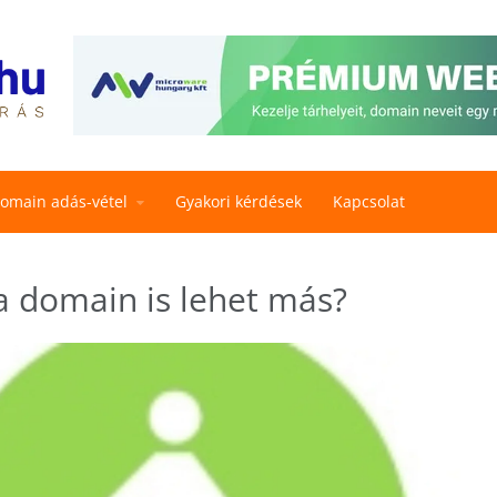
omain adás-vétel
Gyakori kérdések
Kapcsolat
 a domain is lehet más?