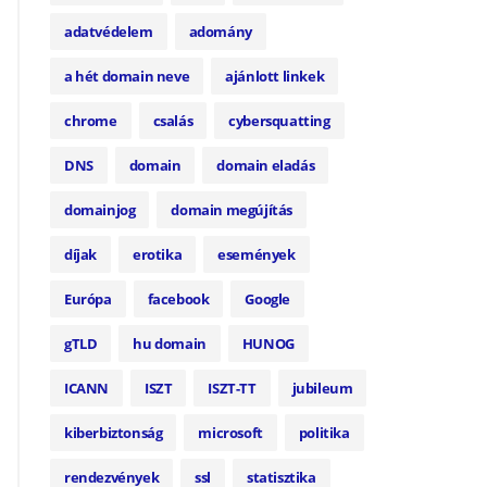
adatvédelem
adomány
a hét domain neve
ajánlott linkek
chrome
csalás
cybersquatting
DNS
domain
domain eladás
domainjog
domain megújítás
díjak
erotika
események
Európa
facebook
Google
gTLD
hu domain
HUNOG
ICANN
ISZT
ISZT-TT
jubileum
kiberbiztonság
microsoft
politika
rendezvények
ssl
statisztika