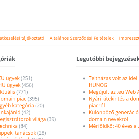
atkezelési tájékoztató
Általános Szerződési Feltételek
Impress
óriák
Legutóbbi bejegyzése
EU ügyek
(251)
Teltházas volt az idei
HU ügyek
(456)
HUNOG
ktuális
(771)
Megújult az .eu Web
omain piac
(395)
Nyári kitekintés a do
gyéb kategória
(20)
piacról
inkajánló
(42)
Különböző generáció
egisztrátorok világa
(39)
domain nevekről
echnika
(84)
Mérföldkő: 40 éves a
ippek, tanácsok
(28)