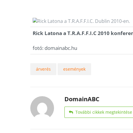
Rick Latona a T.R.A.F.F.I.C 2010 konfere
fotó: domainabc.hu
árverés
események
DomainABC
További cikkek megtekintése