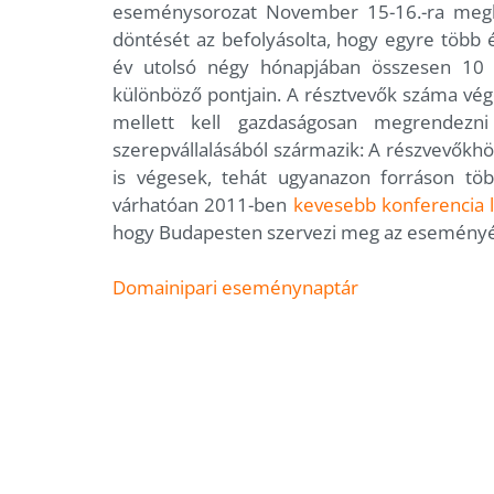
eseménysorozat November 15-16.-ra meghi
döntését az befolyásolta, hogy egyre több
év utolsó négy hónapjában összesen 10 
különböző pontjain. A résztvevők száma vé
mellett kell gazdaságosan megrendez
szerepvállalásából származik: A részvevőkhö
is végesek, tehát ugyanazon forráson tö
várhatóan 2011-ben
kevesebb konferencia 
hogy Budapesten szervezi meg az eseményén
Domainipari eseménynaptár