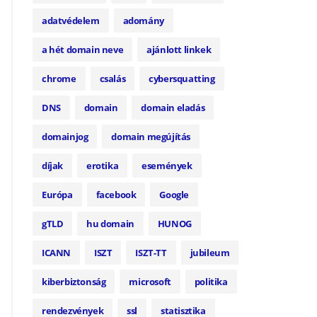
adatvédelem
adomány
a hét domain neve
ajánlott linkek
chrome
csalás
cybersquatting
DNS
domain
domain eladás
domainjog
domain megújítás
díjak
erotika
események
Európa
facebook
Google
gTLD
hu domain
HUNOG
ICANN
ISZT
ISZT-TT
jubileum
kiberbiztonság
microsoft
politika
rendezvények
ssl
statisztika