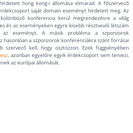
rdetett hong kong-i állomása elmarad. A főszervező
 érdekcsoport saját domain eseményt hirdetett meg. Az
különböző konferencia kerül megrendezésre a világ
ges és az eseményeken egyre kisebb résztvevői létszám
ni az eseményt. A másik probléma a szponzorok
z hasonlóan a szponzorok konferenciákra szánt forrásai
bb szervező kell, hogy osztozzon. Ezek függvényében
lesz
, azonban egyelőre egyik érdekcsoport sem tervezi,
ek az európai állomását.