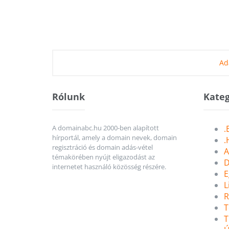
Ad
Rólunk
Kateg
A domainabc.hu 2000-ben alapított
.
hírportál, amely a domain nevek, domain
.
regisztráció és domain adás-vétel
A
témakörében nyújt eligazodást az
D
internetet használó közösség részére.
E
L
R
T
T