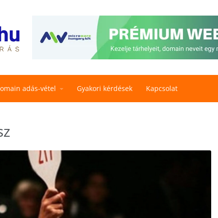
omain adás-vétel
Gyakori kérdések
Kapcsolat
sz