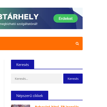
Keresés
Keresés:
Népszerű cikkek
Babaváró hitel, TB igazolás