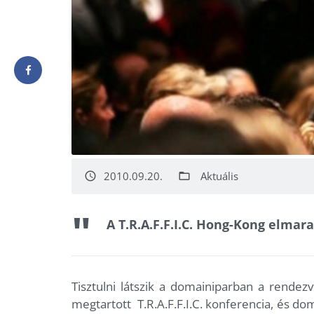
2010.09.20.
Aktuális
access_time
folder_open
A T.R.A.F.F.I.C. Hong-Kong elmara
Tisztulni látszik a domainiparban a rende
megtartott T.R.A.F.F.I.C. konferencia, és dom