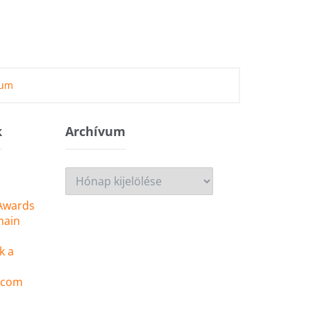
zum
k
Archívum
Archívum
 Awards
main
k a
 .com