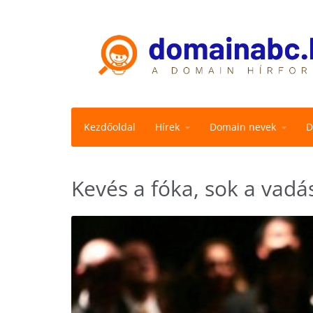
Kezdőoldal
Hírek
Domain nevek
D
Kevés a fóka, sok a vadá