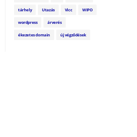
tárhely
Utazás
Vicc
WIPO
wordpress
árverés
ékezetes domain
új végződések