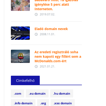
igénylése 5 perc alatt
Interneten.
2019.07.02.
access_time
Eladó domain nevek
2008.11.01.
access_time
Az eredeti regisztráló soha
nem kapott egy fillért sem a
McDonalds.com-ért
2021.01.21.
access_time
Címkefelhő
.com
.eu domain
.hu domain
.info domain
.org
.xxx domain