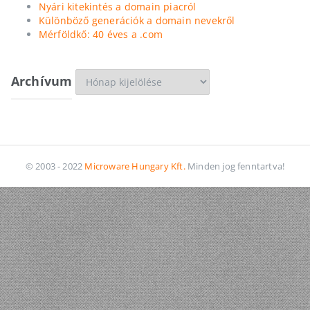
Nyári kitekintés a domain piacról
Különböző generációk a domain nevekről
Mérföldkő: 40 éves a .com
Archívum
Archívum
© 2003 - 2022
Microware Hungary Kft.
Minden jog fenntartva!