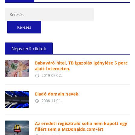
Keresés:
Népszerű cikkek
Babaváró hitel, TB igazolás igénylése 5 perc
alatt Interneten.
2019.07.02.
access_time
Eladó domain nevek
2008.11.01.
access_time
Az eredeti regisztráló soha nem kapott egy
fillért sem a McDonalds.com-ért