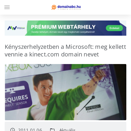
menu
Kényszerhelyzetben a Microsoft: meg kellett
vennie a kinect.com domain nevet
2011.01.06.
Aktuális
access_time
folder_open