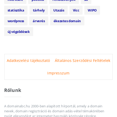
statisztika
tárhely
Utazás
Vicc
WIPO
wordpress
árverés
ékezetes domain
új végződések
Adatkezelési tájékoztató
Általános Szerződési Feltételek
Impresszum
Rólunk
A domainabc.hu 2000-ben alapított hírportál, amely a domain
nevek, domain regisztráció és domain adás-vétel témakörében
nyújt eligazodást az internetet használó közösség részére.