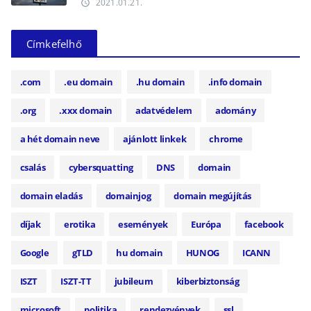
2021.01.21.
access_time
Címkefelhő
.com
.eu domain
.hu domain
.info domain
.org
.xxx domain
adatvédelem
adomány
a hét domain neve
ajánlott linkek
chrome
csalás
cybersquatting
DNS
domain
domain eladás
domainjog
domain megújítás
díjak
erotika
események
Európa
facebook
Google
gTLD
hu domain
HUNOG
ICANN
ISZT
ISZT-TT
jubileum
kiberbiztonság
microsoft
politika
rendezvények
ssl