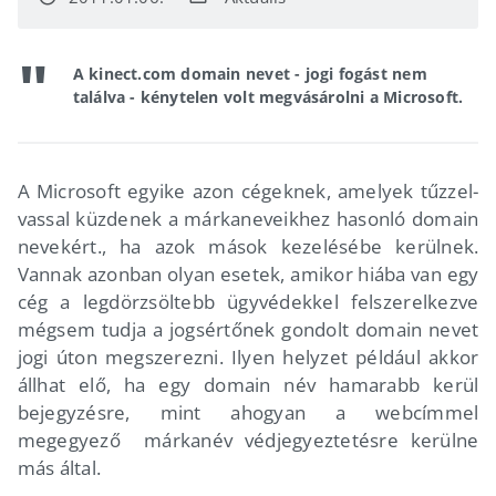
A kinect.com domain nevet - jogi fogást nem
találva - kénytelen volt megvásárolni a Microsoft.
A Microsoft egyike azon cégeknek, amelyek tűzzel-
vassal küzdenek a márkaneveikhez hasonló domain
nevekért., ha azok mások kezelésébe kerülnek.
Vannak azonban olyan esetek, amikor hiába van egy
cég a legdörzsöltebb ügyvédekkel felszerelkezve
mégsem tudja a jogsértőnek gondolt domain nevet
jogi úton megszerezni. Ilyen helyzet például akkor
állhat elő, ha egy domain név hamarabb kerül
bejegyzésre, mint ahogyan a webcímmel
megegyező márkanév védjegyeztetésre kerülne
más által.