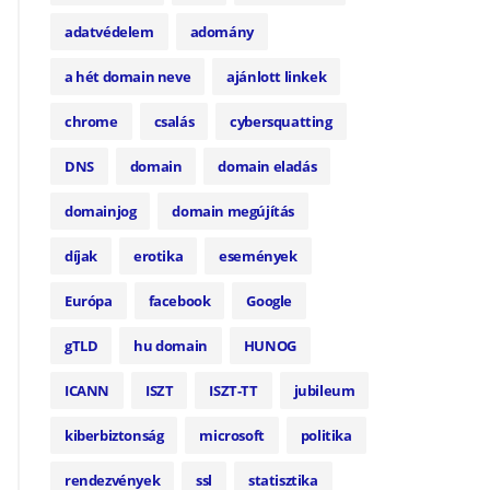
adatvédelem
adomány
a hét domain neve
ajánlott linkek
chrome
csalás
cybersquatting
DNS
domain
domain eladás
domainjog
domain megújítás
díjak
erotika
események
Európa
facebook
Google
gTLD
hu domain
HUNOG
ICANN
ISZT
ISZT-TT
jubileum
kiberbiztonság
microsoft
politika
rendezvények
ssl
statisztika