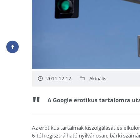
2011.12.12.
Aktuális
access_time
folder_open
A Google erotikus tartalomra uta
Az erotikus tartalmak kiszolgálását és elkül
6-tól regisztrálható nyilvánosan, bárki szám