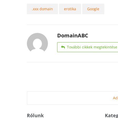
.xxx domain
erotika
Google
DomainABC
További cikkek megtekintése
Ad
Rólunk
Kateg