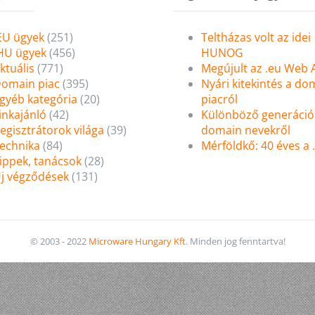
EU ügyek
(251)
Teltházas volt az idei
HU ügyek
(456)
HUNOG
ktuális
(771)
Megújult az .eu Web
omain piac
(395)
Nyári kitekintés a do
gyéb kategória
(20)
piacról
inkajánló
(42)
Különböző generáció
egisztrátorok világa
(39)
domain nevekről
echnika
(84)
Mérföldkő: 40 éves a
ippek, tanácsok
(28)
j végződések
(131)
© 2003 - 2022
Microware Hungary Kft.
Minden jog fenntartva!