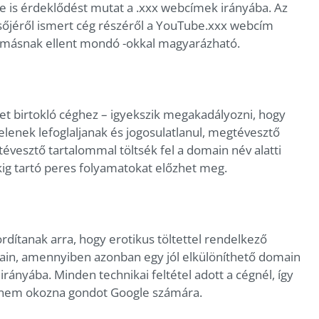
e is érdeklődést mutat a .xxx webcímek irányába. Az
sőjéről ismert cég részéről a YouTube.xxx webcím
egymásnak ellent mondó -okkal magyarázható.
t birtokló céghez – igyekszik megakadályozni, hogy
lenek lefoglaljanak és jogosulatlanul, megtévesztő
vesztő tartalommal töltsék fel a domain név alatti
kig tartó peres folyamatokat előzhet meg.
dítanak arra, hogy erotikus töltettel rendelkező
lain, amennyiben azonban egy jól elkülöníthető domain
g irányába. Minden technikai feltétel adott a cégnél, így
a nem okozna gondot Google számára.