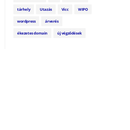
tárhely
Utazás
Vicc
WIPO
wordpress
árverés
ékezetes domain
új végződések