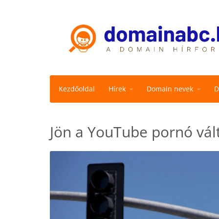
Kezdőoldal
Hírek
Domain nevek
D
Jön a YouTube pornó vál