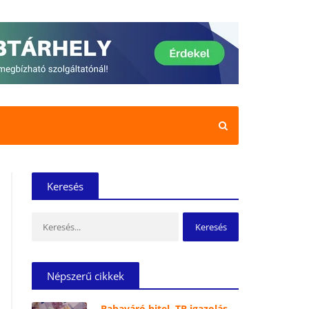
Keresés
Keresés:
Népszerű cikkek
Babaváró hitel, TB igazolás