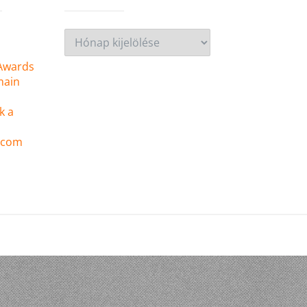
 Awards
main
k a
 .com