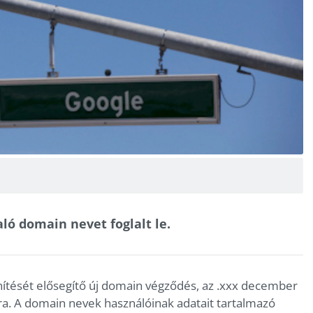
ló domain nevet foglalt le.
önítését elősegítő új domain végződés, az .xxx december
ára. A domain nevek használóinak adatait tartalmazó