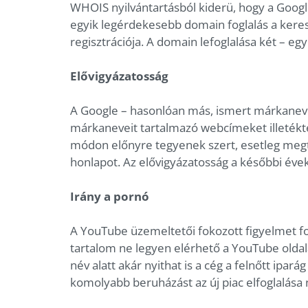
WHOIS nyilvántartásból kiderü, hogy a Googl
egyik legérdekesebb domain foglalás a kere
regisztrációja. A domain lefoglalása két – 
Elővigyázatosság
A Google – hasonlóan más, ismert márkaneve
márkaneveit tartalmazó webcímeket illetékte
módon előnyre tegyenek szert, esetleg megté
honlapot. Az elővigyázatosság a későbbi éve
Irány a pornó
A YouTube üzemeltetői fokozott figyelmet for
tartalom ne legyen elérhető a YouTube olda
név alatt akár nyithat is a cég a felnőtt ipará
komolyabb beruházást az új piac elfoglalás