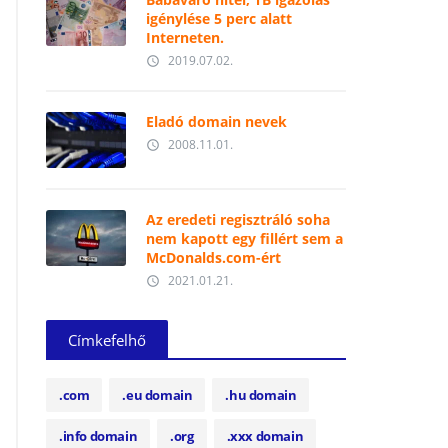
igénylése 5 perc alatt
Interneten.
2019.07.02.
access_time
Eladó domain nevek
2008.11.01.
access_time
Az eredeti regisztráló soha
nem kapott egy fillért sem a
McDonalds.com-ért
2021.01.21.
access_time
Címkefelhő
.com
.eu domain
.hu domain
.info domain
.org
.xxx domain