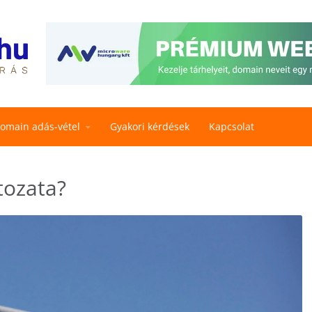
omain adás-vétel
Gyakori kérdések
Kapcsolat
tozata?