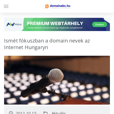
menu
Ismét fókuszban a domain nevek az
Internet Hungaryn
2012.10.15.
Aktuális
access_time
folder_open