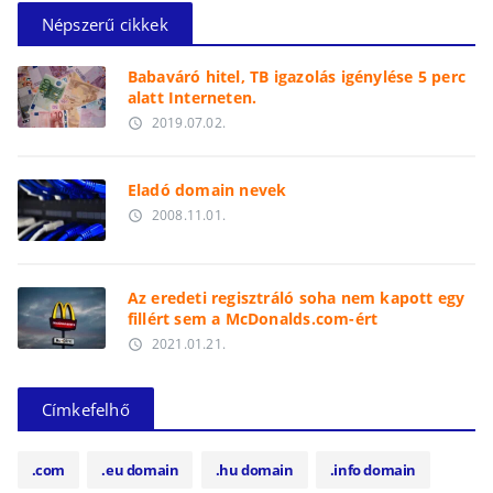
Népszerű cikkek
Babaváró hitel, TB igazolás igénylése 5 perc
alatt Interneten.
2019.07.02.
access_time
Eladó domain nevek
2008.11.01.
access_time
Az eredeti regisztráló soha nem kapott egy
fillért sem a McDonalds.com-ért
2021.01.21.
access_time
Címkefelhő
.com
.eu domain
.hu domain
.info domain