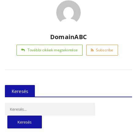
DomainABC
További cikkek megtekintése
Subscribe
Keresés
Keresés: