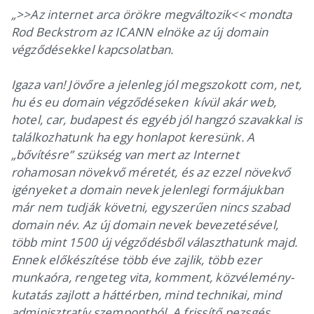
„>>Az internet arca örökre megváltozik<< mondta
Rod Beckstrom az ICANN elnöke az új domain
végződésekkel kapcsolatban.
Igaza van! Jövőre a jelenleg jól megszokott com, net,
hu és eu domain végződéseken kívül akár web,
hotel, car, budapest és egyéb jól hangzó szavakkal is
találkozhatunk ha egy honlapot keresünk. A
„bővítésre” szükség van mert az Internet
rohamosan növekvő méretét, és az ezzel növekvő
igényeket a domain nevek jelenlegi formájukban
már nem tudják követni, egyszerűen nincs szabad
domain név. Az új domain nevek bevezetésével,
több mint 1500 új végződésből választhatunk majd.
Ennek előkészítése több éve zajlik, több ezer
munkaóra, rengeteg vita, komment, közvélemény-
kutatás zajlott a háttérben, mind technikai, mind
adminisztratív szempontból. A frissítő pezsgés