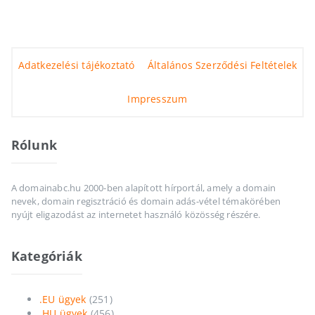
Adatkezelési tájékoztató
Általános Szerződési Feltételek
Impresszum
Rólunk
A domainabc.hu 2000-ben alapított hírportál, amely a domain
nevek, domain regisztráció és domain adás-vétel témakörében
nyújt eligazodást az internetet használó közösség részére.
Kategóriák
.EU ügyek
(251)
.HU ügyek
(456)