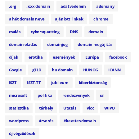
.org
.xxx domain
adatvédelem
adomány
a hét domain neve
ajánlott linkek
chrome
csalás
cybersquatting
DNS
domain
domain eladás
domainjog
domain megújítás
díjak
erotika
események
Európa
facebook
Google
gTLD
hu domain
HUNOG
ICANN
ISZT
ISZT-TT
jubileum
kiberbiztonság
microsoft
politika
rendezvények
ssl
statisztika
tárhely
Utazás
Vicc
WIPO
wordpress
árverés
ékezetes domain
új végződések