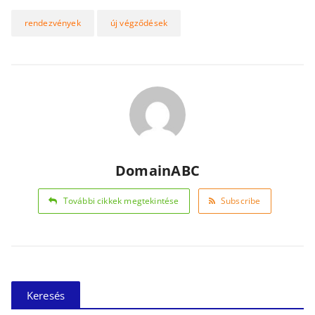
rendezvények
új végződések
DomainABC
További cikkek megtekintése
Subscribe
Keresés