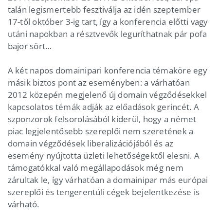
talán legismertebb fesztiválja az idén szeptember
17-től október 3-ig tart, így a konferencia előtti vagy
utáni napokban a résztvevők leguríthatnak pár pofa
bajor sört…
A két napos domainipari konferencia témaköre egy
másik biztos pont az eseményben: a várhatóan
2012 közepén megjelenő új domain végződésekkel
kapcsolatos témák adják az előadások gerincét. A
szponzorok felsorolásából kiderül, hogy a német
piac legjelentősebb szereplői nem szeretének a
domain végződések liberalizációjából és az
esemény nyújtotta üzleti lehetőségektől elesni. A
támogatókkal való megállapodások még nem
zárultak le, így várhatóan a domainipar más európai
szereplői és tengerentúli cégek bejelentkezése is
várható.