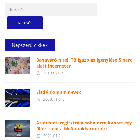
Keresés:
Népszerű cikkek
Babaváró hitel, TB igazolás igénylése 5 perc
alatt Interneten.
2019.07.02.
access_time
Eladó domain nevek
2008.11.01.
access_time
Az eredeti regisztráló soha nem kapott egy
fillért sem a McDonalds.com-ért
2021.01.21.
access_time