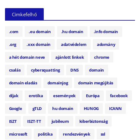
Címkefelhő
.com
.eu domain
.hu domain
.info domain
.org
.xxx domain
adatvédelem
adomány
a hét domain neve
ajánlott linkek
chrome
csalás
cybersquatting
DNS
domain
domain eladás
domainjog
domain megújítás
díjak
erotika
események
Európa
facebook
Google
gTLD
hu domain
HUNOG
ICANN
ISZT
ISZT-TT
jubileum
kiberbiztonság
microsoft
politika
rendezvények
ssl