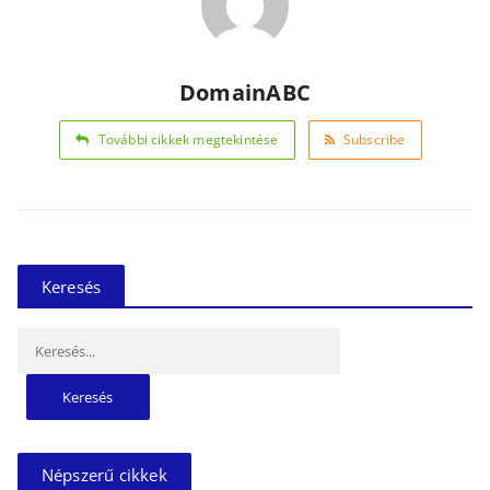
DomainABC
További cikkek megtekintése
Subscribe
Keresés
Keresés:
Népszerű cikkek