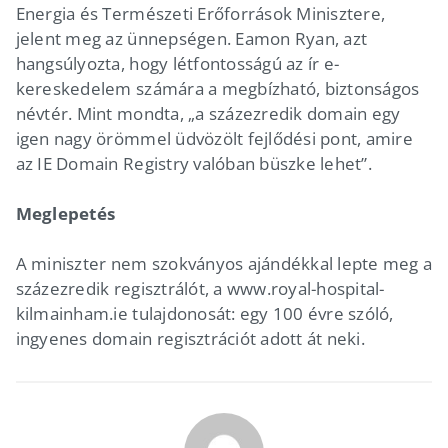
Energia és Természeti Erőforrások Minisztere,
jelent meg az ünnepségen. Eamon Ryan, azt
hangsúlyozta, hogy létfontosságú az ír e-
kereskedelem számára a megbízható, biztonságos
névtér. Mint mondta, „a százezredik domain egy
igen nagy örömmel üdvözölt fejlődési pont, amire
az IE Domain Registry valóban büszke lehet”.
Meglepetés
A miniszter nem szokványos ajándékkal lepte meg a
százezredik regisztrálót, a www.royal-hospital-
kilmainham.ie tulajdonosát: egy 100 évre szóló,
ingyenes domain regisztrációt adott át neki.