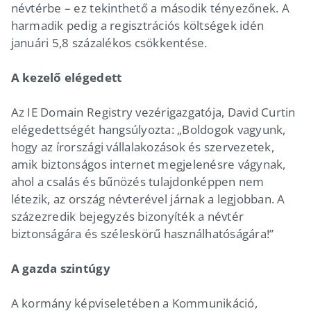
névtérbe – ez tekinthető a második tényezőnek. A
harmadik pedig a regisztrációs költségek idén
januári 5,8 százalékos csökkentése.
A kezelő elégedett
Az IE Domain Registry vezérigazgatója, David Curtin
elégedettségét hangsúlyozta: „Boldogok vagyunk,
hogy az írországi vállalakozások és szervezetek,
amik biztonságos internet megjelenésre vágynak,
ahol a csalás és bűnözés tulajdonképpen nem
létezik, az ország névterével járnak a legjobban. A
százezredik bejegyzés bizonyíték a névtér
biztonságára és széleskörű használhatóságára!”
A gazda szintúgy
A kormány képviseletében a Kommunikáció,