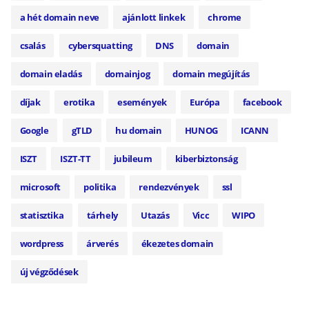
a hét domain neve
ajánlott linkek
chrome
csalás
cybersquatting
DNS
domain
domain eladás
domainjog
domain megújítás
díjak
erotika
események
Európa
facebook
Google
gTLD
hu domain
HUNOG
ICANN
ISZT
ISZT-TT
jubileum
kiberbiztonság
microsoft
politika
rendezvények
ssl
statisztika
tárhely
Utazás
Vicc
WIPO
wordpress
árverés
ékezetes domain
új végződések