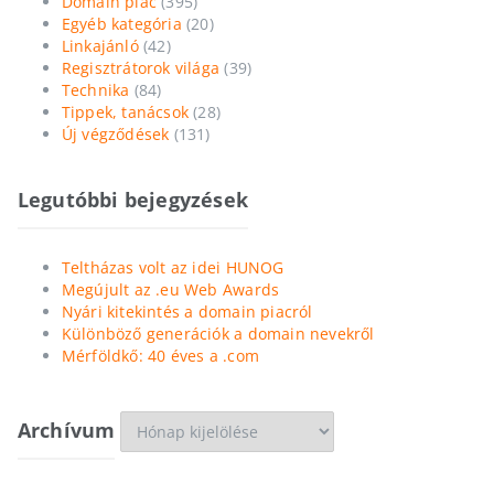
Domain piac
(395)
Egyéb kategória
(20)
Linkajánló
(42)
Regisztrátorok világa
(39)
Technika
(84)
Tippek, tanácsok
(28)
Új végződések
(131)
Legutóbbi bejegyzések
Teltházas volt az idei HUNOG
Megújult az .eu Web Awards
Nyári kitekintés a domain piacról
Különböző generációk a domain nevekről
Mérföldkő: 40 éves a .com
Archívum
Archívum