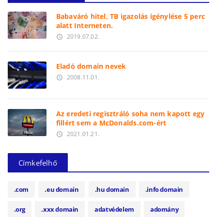
Babaváró hitel, TB igazolás igénylése 5 perc
alatt Interneten.
2019.07.02.
access_time
Eladó domain nevek
2008.11.01.
access_time
Az eredeti regisztráló soha nem kapott egy
fillért sem a McDonalds.com-ért
2021.01.21.
access_time
Címkefelhő
.com
.eu domain
.hu domain
.info domain
.org
.xxx domain
adatvédelem
adomány