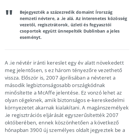
Bejegyezték a százezredik domaint Írország
nemzeti névtere, a .ie alá. Az interenetes közösség
vezetői, regisztrátorok, üzleti és fogyasztói
csoportok együtt ünnepelték Dublinban a jeles
eseményt.
A .ie névtér iránti kereslet egy év alatt növekedett
meg jelentősen, s ez három tényezőre vezethető
vissza. Először is, 2007 áprilisában a névteret a
második legbiztonságosabb országkódnak
minősítette a McAffe jelentése. Ez vonzó lehet az
olyan cégeknek, amik biztonságos e-kereskedelmi
környezetet akarnak kialakítani. A magánszemélyek
.ie regisztrációs eljárását egyszerűsítették 2007
októberében, ennek köszönhetően a következő
hónapban 3900 új személyes oldalt jegyeztek be a