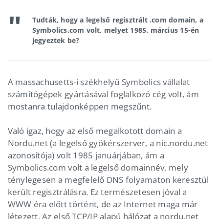
Tudták, hogy a legelső regisztrált .com domain, a
Symbolics.com volt, melyet 1985. március 15-én
jegyeztek be?
A massachusetts-i székhelyű Symbolics vállalat
számítógépek gyártásával foglalkozó cég volt, ám
mostanra tulajdonképpen megszűnt.
Való igaz, hogy az első megalkotott domain a
Nordu.net (a legelső gyökérszerver, a nic.nordu.net
azonosítója) volt 1985 januárjában, ám a
Symbolics.com volt a legelső domainnév, mely
ténylegesen a megfelelő DNS folyamaton keresztül
került regisztrálásra. Ez természetesen jóval a
WWW éra előtt történt, de az Internet maga már
létezett. Az első TCP/IP alapú hálózat a nordu.net