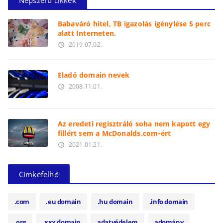
Babaváró hitel, TB igazolás igénylése 5 perc
alatt Interneten.
2019.07.02.
access_time
Eladó domain nevek
2008.11.01.
access_time
Az eredeti regisztráló soha nem kapott egy
fillért sem a McDonalds.com-ért
2021.01.21.
access_time
Címkefelhő
.com
.eu domain
.hu domain
.info domain
.org
.xxx domain
adatvédelem
adomány