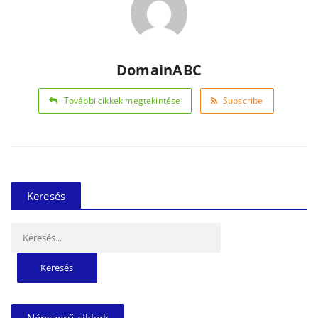
DomainABC
További cikkek megtekintése
Subscribe
Keresés
Keresés:
Népszerű cikkek