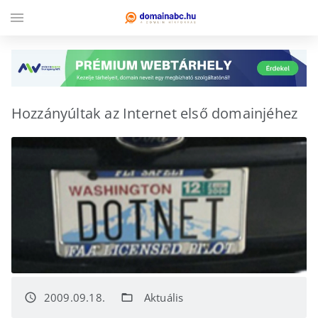
menu
Hozzányúltak az Internet első domainjéhez
2009.09.18.
Aktuális
access_time
folder_open