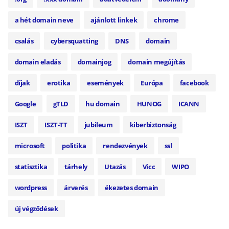
a hét domain neve
ajánlott linkek
chrome
csalás
cybersquatting
DNS
domain
domain eladás
domainjog
domain megújítás
díjak
erotika
események
Európa
facebook
Google
gTLD
hu domain
HUNOG
ICANN
ISZT
ISZT-TT
jubileum
kiberbiztonság
microsoft
politika
rendezvények
ssl
statisztika
tárhely
Utazás
Vicc
WIPO
wordpress
árverés
ékezetes domain
új végződések