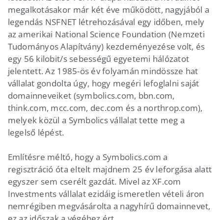
megalkotásakor már két éve működött, nagyjából a
legendás NSFNET létrehozásával egy időben, mely
az amerikai National Science Foundation (Nemzeti
Tudományos Alapítvány) kezdeményezése volt, és
egy 56 kilobit/s sebességű egyetemi hálózatot
jelentett. Az 1985-ös év folyamán mindössze hat
vállalat gondolta úgy, hogy megéri lefoglalni saját
domainneveiket (symbolics.com, bbn.com,
think.com, mcc.com, dec.com és a northrop.com),
melyek közül a Symbolics vállalat tette meg a
legelső lépést.
Említésre méltó, hogy a Symbolics.com a
regisztráció óta eltelt majdnem 25 év leforgása alatt
egyszer sem cserélt gazdát. Mivel az XF.com
Investments vállalat ezidáig ismeretlen vételi áron
nemrégiben megvásárolta a nagyhírű domainnevet,
ez az időszak a végéhez ért.