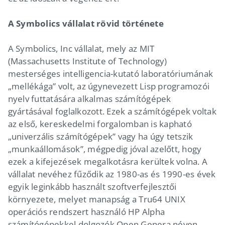
A Symbolics vállalat rövid története
A Symbolics, Inc vállalat, mely az MIT
(Massachusetts Institute of Technology)
mesterséges intelligencia-kutató laboratóriumának
„mellékága” volt, az úgynevezett Lisp programozói
nyelv futtatására alkalmas számítógépek
gyártásával foglalkozott. Ezek a számítógépek voltak
az első, kereskedelmi forgalomban is kapható
„univerzális számítógépek” vagy ha úgy tetszik
„munkaállomások”, mégpedig jóval azelőtt, hogy
ezek a kifejezések megalkotásra kerültek volna. A
vállalat nevéhez fűződik az 1980-as és 1990-es évek
egyik leginkább használt szoftverfejlesztői
környezete, melyet manapság a Tru64 UNIX
operációs rendszert használó HP Alpha
számítógépekkel dolgozók Open Genera néven