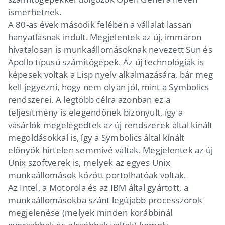
ismerhetnek.
A 80-as évek második felében a vállalat lassan
hanyatlásnak indult. Megjelentek az új, immáron
hivatalosan is munkaállomásoknak nevezett Sun és
Apollo típusú számítógépek. Az új technológiák is
képesek voltak a Lisp nyelv alkalmazására, bár meg
kell jegyezni, hogy nem olyan jól, mint a Symbolics
rendszerei. A legtöbb célra azonban ez a
teljesítmény is elegendőnek bizonyult, így a
vásárlók megelégedtek az új rendszerek által kínált
megoldásokkal is, így a Symbolics által kínált
előnyök hirtelen semmivé váltak. Megjelentek az új
Unix szoftverek is, melyek az egyes Unix
munkaállomások között portolhatóak voltak.
Az Intel, a Motorola és az IBM által gyártott, a
munkaállomásokba szánt legújabb processzorok
megjelenése (melyek minden korábbinál