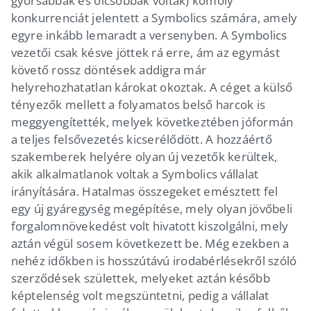
gyorsabbak és olcsóbbak voltak) komoly
konkurrenciát jelentett a Symbolics számára, amely
egyre inkább lemaradt a versenyben. A Symbolics
vezetői csak késve jöttek rá erre, ám az egymást
követő rossz döntések addigra már
helyrehozhatatlan károkat okoztak. A céget a külső
tényezők mellett a folyamatos belső harcok is
meggyengítették, melyek következtében jóformán
a teljes felsővezetés kicserélődött. A hozzáértő
szakemberek helyére olyan új vezetők kerültek,
akik alkalmatlanok voltak a Symbolics vállalat
irányítására. Hatalmas összegeket emésztett fel
egy új gyáregység megépítése, mely olyan jövőbeli
forgalomnövekedést volt hivatott kiszolgálni, mely
aztán végül sosem következett be. Még ezekben a
nehéz időkben is hosszútávú irodabérlésekről szóló
szerződések születtek, melyeket aztán később
képtelenség volt megszüntetni, pedig a vállalat