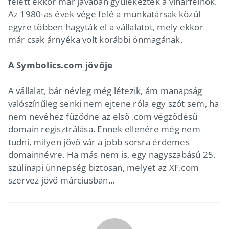
felett ekkor már javában gyülekeztek a viharfelhők.
Az 1980-as évek vége felé a munkatársak közül
egyre többen hagyták el a vállalatot, mely ekkor
már csak árnyéka volt korábbi önmagának.
A Symbolics.com jövője
A vállalat, bár névleg még létezik, ám manapság
valószínűleg senki nem ejtene róla egy szót sem, ha
nem nevéhez fűződne az első .com végződésű
domain regisztrálása. Ennek ellenére még nem
tudni, milyen jövő vár a jobb sorsra érdemes
domainnévre. Ha más nem is, egy nagyszabású 25.
szülinapi ünnepség biztosan, melyet az XF.com
szervez jövő márciusban…