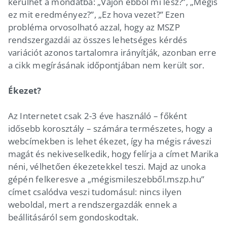
kerülhet a mondatba: „Vajon ebből mi lesz?”, „Mégis
ez mit eredményez?”, „Ez hova vezet?” Ezen
probléma orvosolható azzal, hogy az MSZP
rendszergazdái az összes lehetséges kérdés
variációt azonos tartalomra irányítják, azonban erre
a cikk megírásának időpontjában nem került sor.
Ékezet?
Az Internetet csak 2-3 éve használó – főként
idősebb korosztály – számára természetes, hogy a
webcímekben is lehet ékezet, így ha mégis ráveszi
magát és nekiveselkedik, hogy felírja a címet Marika
néni, vélhetően ékezetekkel teszi. Majd az unoka
gépén felkeresve a „mégismileszebből.mszp.hu”
címet csalódva veszi tudomásul: nincs ilyen
weboldal, mert a rendszergazdák ennek a
beállitásáról sem gondoskodtak.