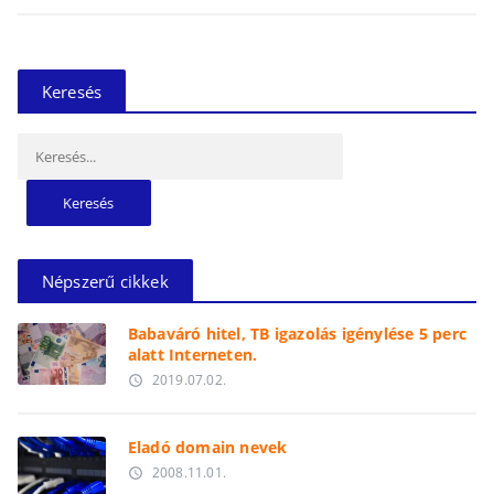
Keresés
Keresés:
Népszerű cikkek
Babaváró hitel, TB igazolás igénylése 5 perc
alatt Interneten.
2019.07.02.
access_time
Eladó domain nevek
2008.11.01.
access_time