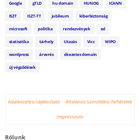
Google
gTLD
hu domain
HUNOG
ICANN
ISZT
ISZT-TT
jubileum
kiberbiztonság
microsoft
politika
rendezvények
ssl
statisztika
tárhely
Utazás
Vicc
WIPO
wordpress
árverés
ékezetes domain
új végződések
Adatkezelési tájékoztató
Általános Szerződési Feltételek
Impresszum
Rólunk