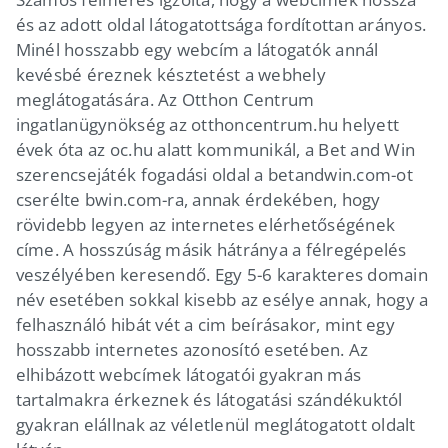
és az adott oldal látogatottsága fordítottan arányos.
Minél hosszabb egy webcím a látogatók annál
kevésbé éreznek késztetést a webhely
meglátogatására. Az Otthon Centrum
ingatlanügynökség az otthoncentrum.hu helyett
évek óta az oc.hu alatt kommunikál, a Bet and Win
szerencsejáték fogadási oldal a betandwin.com-ot
cserélte bwin.com-ra, annak érdekében, hogy
rövidebb legyen az internetes elérhetőségének
címe. A hosszúság másik hátránya a félregépelés
veszélyében keresendő. Egy 5-6 karakteres domain
név esetében sokkal kisebb az esélye annak, hogy a
felhasználó hibát vét a cim beírásakor, mint egy
hosszabb internetes azonosító esetében. Az
elhibázott webcímek látogatói gyakran más
tartalmakra érkeznek és látogatási szándékuktól
gyakran elállnak az véletlenül meglátogatott oldalt