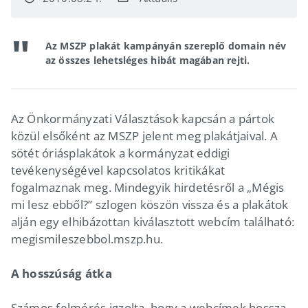
Az MSZP plakát kampányán szereplő domain név
az összes lehetsléges hibát magában rejti.
Az Önkormányzati Választások kapcsán a pártok
közül elsőként az MSZP jelent meg plakátjaival. A
sötét óriásplakátok a kormányzat eddigi
tevékenységével kapcsolatos kritikákat
fogalmaznak meg. Mindegyik hirdetésről a „Mégis
mi lesz ebből?” szlogen köszön vissza és a plakátok
alján egy elhibázottan kiválasztott webcím található:
megismileszebbol.mszp.hu.
A hosszúság átka
Számos felmérés igzolta, hogy a webcímek hossza