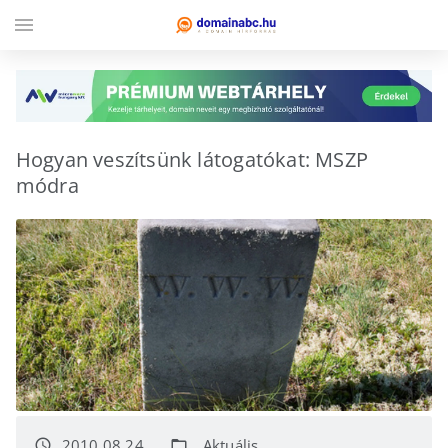
menu
Hogyan veszítsünk látogatókat: MSZP
módra
2010.08.24.
Aktuális
access_time
folder_open