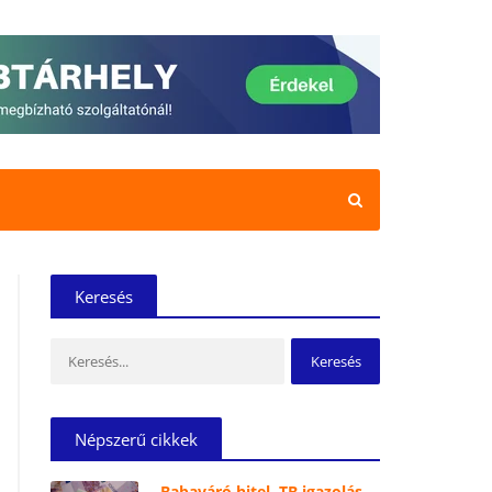
Keresés
Keresés:
Népszerű cikkek
Babaváró hitel, TB igazolás