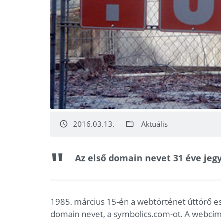
2016.03.13.
Aktuális
access_time
folder_open
Az első domain nevet 31 éve jeg
1985. március 15-én a webtörténet úttörő es
domain nevet, a symbolics.com-ot. A webcím