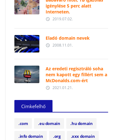
igénylése 5 perc alatt
Interneten.
2019.07.02.
access_time
Eladó domain nevek
2008.11.01.
access_time
Az eredeti regisztráló soha
nem kapott egy fillért sem a
McDonalds.com-ért
2021.01.21.
access_time
Címkefelhő
.com
.eu domain
.hu domain
.info domain
.org
.xxx domain