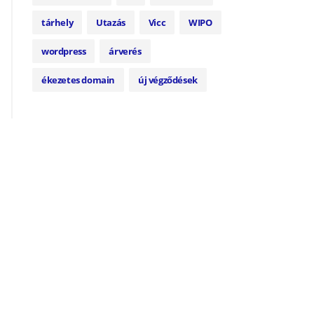
tárhely
Utazás
Vicc
WIPO
wordpress
árverés
ékezetes domain
új végződések