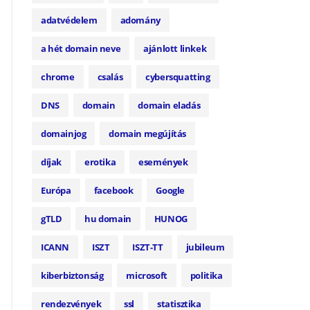
adatvédelem
adomány
a hét domain neve
ajánlott linkek
chrome
csalás
cybersquatting
DNS
domain
domain eladás
domainjog
domain megújítás
díjak
erotika
események
Európa
facebook
Google
gTLD
hu domain
HUNOG
ICANN
ISZT
ISZT-TT
jubileum
kiberbiztonság
microsoft
politika
rendezvények
ssl
statisztika