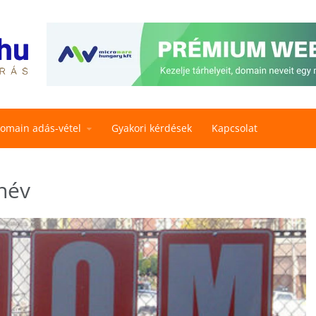
omain adás-vétel
Gyakori kérdések
Kapcsolat
név