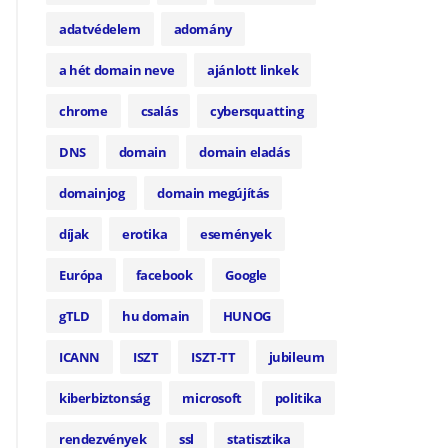
adatvédelem
adomány
a hét domain neve
ajánlott linkek
chrome
csalás
cybersquatting
DNS
domain
domain eladás
domainjog
domain megújítás
díjak
erotika
események
Európa
facebook
Google
gTLD
hu domain
HUNOG
ICANN
ISZT
ISZT-TT
jubileum
kiberbiztonság
microsoft
politika
rendezvények
ssl
statisztika