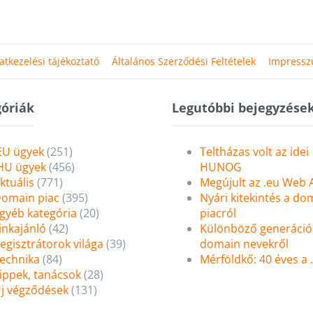
atkezelési tájékoztató
Általános Szerződési Feltételek
Impress
óriák
Legutóbbi bejegyzése
EU ügyek
(251)
Teltházas volt az idei
HU ügyek
(456)
HUNOG
ktuális
(771)
Megújult az .eu Web
omain piac
(395)
Nyári kitekintés a do
gyéb kategória
(20)
piacról
inkajánló
(42)
Különböző generáció
egisztrátorok világa
(39)
domain nevekről
echnika
(84)
Mérföldkő: 40 éves a
ippek, tanácsok
(28)
j végződések
(131)