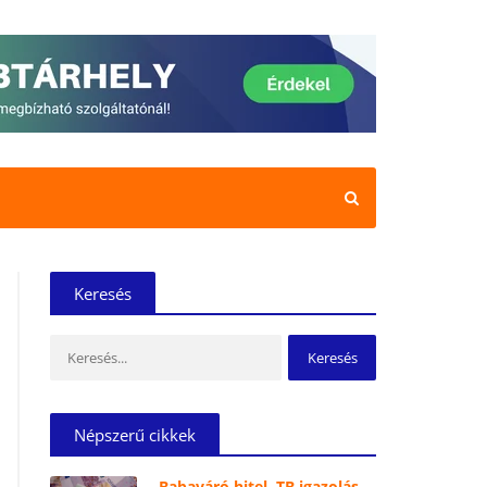
Keresés
Keresés:
Népszerű cikkek
Babaváró hitel, TB igazolás