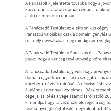
A Panaszolt kijelentette továbbá hogy a jö
közzétenni a vitatott domain webes felületén,
alatt) üzemelteti a domaint.
A Tanácsadó Testület az elektronikus cégnyil
Panaszos valójában csak a domain igénylés u
re, mely névváltozás még mindig nem végleg
A Tanácsadó Testület a Panaszos és a Panasz
jutott, hogy a két cég tevékenységi köre elté
A Tanácsadó Testület úgy véli, hogy érvénye
domain egyedi azonosításra szolgál, és biz
körében), névnek minősül. A névviseléshez val
általános érvénnyel védelmezi. Részletesebb
cégeljárásról és a végelszámolásról szóló 2006
kimondja, hogy „a vezérszó elősegíti a cég az
tevékenységű cégtől való megkülönböztetésé