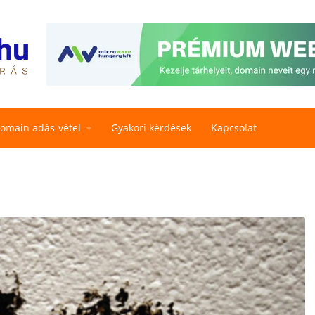
omain adás-vétel
Gyakori kérdések
Kapcsolat