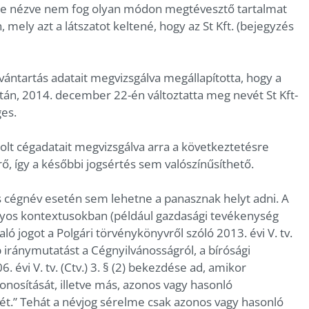
vőre nézve nem fog olyan módon megtévesztő tartalmat
 mely azt a látszatot keltené, hogy az St Kft. (bejegyzés
vántartás adatait megvizsgálva megállapította, hogy a
tán, 2014. december 22-én változtatta meg nevét St Kft-
es.
olt cégadatait megvizsgálva arra a következtetésre
rő, így a későbbi jogsértés sem valószínűsíthető.
s cégnév esetén sem lehetne a panasznak helyt adni. A
onyos kontextusokban (például gazdasági tevékenység
ó jogot a Polgári törvénykönyvről szóló 2013. évi V. tv.
 iránymutatást a Cégnyilvánosságról, a bírósági
. évi V. tv. (Ctv.) 3. § (2) bekezdése ad, amikor
onosítását, illetve más, azonos vagy hasonló
t.” Tehát a névjog sérelme csak azonos vagy hasonló