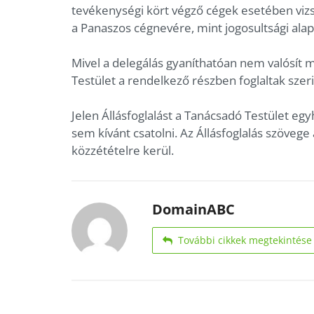
tevékenységi kört végző cégek esetében vizsg
a Panaszos cégnevére, mint jogosultsági alap
Mivel a delegálás gyaníthatóan nem valósít 
Testület a rendelkező részben foglaltak szeri
Jelen Állásfoglalást a Tanácsadó Testület eg
sem kívánt csatolni. Az Állásfoglalás szöveg
közzétételre kerül.
DomainABC
További cikkek megtekintése