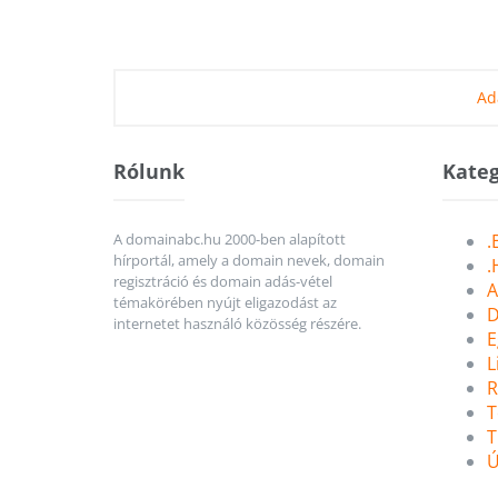
Ad
Rólunk
Kateg
A domainabc.hu 2000-ben alapított
.
hírportál, amely a domain nevek, domain
.
regisztráció és domain adás-vétel
A
témakörében nyújt eligazodást az
D
internetet használó közösség részére.
E
L
R
T
T
Ú