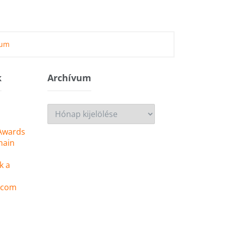
zum
k
Archívum
Archívum
 Awards
main
k a
 .com