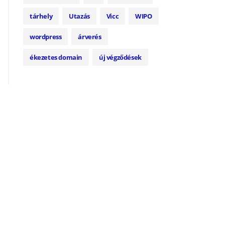
tárhely
Utazás
Vicc
WIPO
wordpress
árverés
ékezetes domain
új végződések