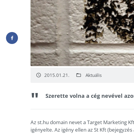
2015.01.21.
Aktuális
access_time
folder_open
Szerette volna a cég nevével az
Az st.hu domain nevet a Target Marketing Kf
igényelte. Az igény ellen az St Kft (bejegyzés