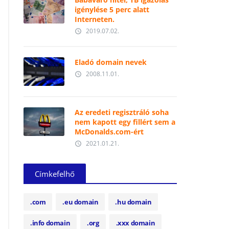
igénylése 5 perc alatt
Interneten.
2019.07.02.
access_time
Eladó domain nevek
2008.11.01.
access_time
Az eredeti regisztráló soha
nem kapott egy fillért sem a
McDonalds.com-ért
2021.01.21.
access_time
Címkefelhő
.com
.eu domain
.hu domain
.info domain
.org
.xxx domain