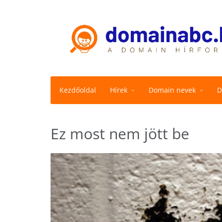
Kezdőoldal
Hírek
Domain nevek
D
Ez most nem jött be