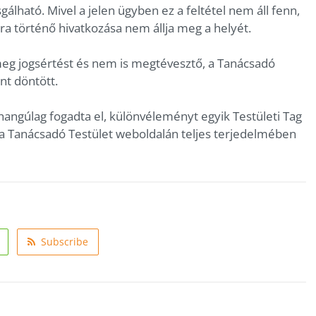
álható. Mivel a jelen ügyben ez a feltétel nem áll fenn,
ra történő hivatkozása nem állja meg a helyét.
meg jogsértést és nem is megtévesztő, a Tanácsadó
nt döntött.
yhangúlag fogadta el, különvéleményt egyik Testületi Tag
e a Tanácsadó Testület weboldalán teljes terjedelmében
Subscribe