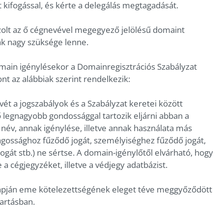
lt kifogással, és kérte a delegálás megtagadását.
zolt az ő cégnevével megegyező jelölésű domaint
ak nagy szüksége lenne.
omain igénylésekor a Domainregisztrációs Szabályzat
ont az alábbiak szerint rendelkezik:
ét a jogszabályok és a Szabályzat keretei között
 legnagyobb gondossággal tartozik eljárni abban a
 név, annak igénylése, illetve annak használata más
lagossághoz fűződő jogát, személyiséghez fűződő jogát,
jogát stb.) ne sértse. A domain-igénylőtől elvárható, hogy
a cégjegyzéket, illetve a védjegy adatbázist.
napján eme kötelezettségének eleget téve meggyőződött
tartásban.