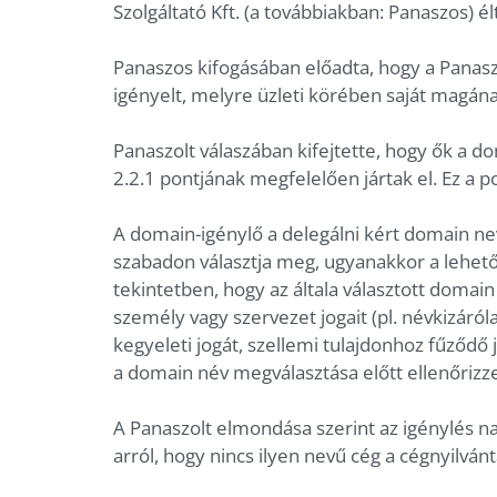
Szolgáltató Kft. (a továbbiakban: Panaszos) é
Panaszos kifogásában előadta, hogy a Panas
igényelt, melyre üzleti körében saját magán
Panaszolt válaszában kifejtette, hogy ők a d
2.2.1 pontjának megfelelően jártak el. Ez a p
A domain-igénylő a delegálni kért domain nev
szabadon választja meg, ugyanakkor a lehető
tekintetben, hogy az általa választott domain
személy vagy szervezet jogait (pl. névkizáró
kegyeleti jogát, szellemi tulajdonhoz fűződő 
a domain név megválasztása előtt ellenőrizze 
A Panaszolt elmondása szerint az igénylés 
arról, hogy nincs ilyen nevű cég a cégnyilván