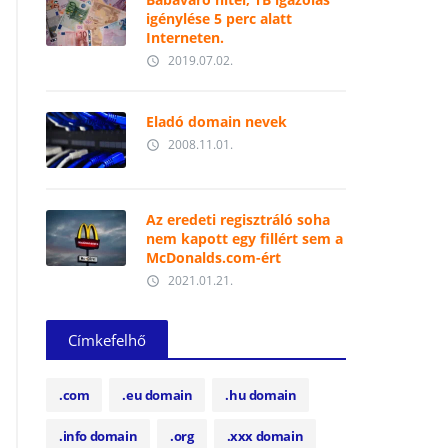
igénylése 5 perc alatt
Interneten.
2019.07.02.
access_time
Eladó domain nevek
2008.11.01.
access_time
Az eredeti regisztráló soha
nem kapott egy fillért sem a
McDonalds.com-ért
2021.01.21.
access_time
Címkefelhő
.com
.eu domain
.hu domain
.info domain
.org
.xxx domain