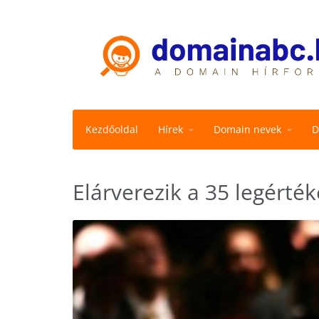
Kezdőoldal
Hírek
Domain nevek
D
Elárverezik a 35 legért