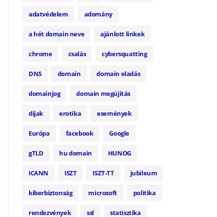
adatvédelem
adomány
a hét domain neve
ajánlott linkek
chrome
csalás
cybersquatting
DNS
domain
domain eladás
domainjog
domain megújítás
díjak
erotika
események
Európa
facebook
Google
gTLD
hu domain
HUNOG
ICANN
ISZT
ISZT-TT
jubileum
kiberbiztonság
microsoft
politika
rendezvények
ssl
statisztika