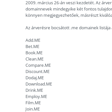
2009. március 26-án veszi kezdetét. Az árveré
domainnevek mindegyike két fontos tulajdons
könnyen megjegyezhetőek, másrészt kiválóa
Az árverésre bocsátott .me domainek listája
Add.ME
Bet.ME
Book.ME
Clean.ME
Compare.ME
Discount.ME
Dodaj.ME
Download.ME
Drink.ME
Employ.ME
Film.ME
Join.ME