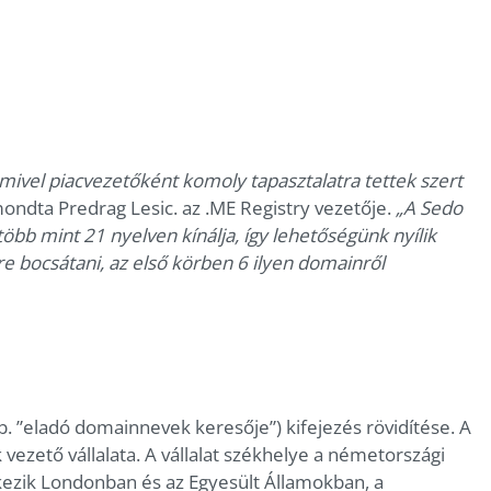
, mivel piacvezetőként komoly tapasztalatra tettek szert
ondta Predrag Lesic. az .ME Registry vezetője.
„A Sedo
t több mint 21 nyelven kínálja, így lehetőségünk nyílik
 bocsátani, az első körben 6 ilyen domainről
. ”eladó domainnevek keresője”) kifejezés rövidítése. A
zető vállalata. A vállalat székhelye a németországi
lkezik Londonban és az Egyesült Államokban, a