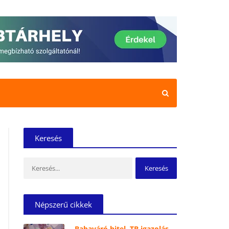
Keresés
Keresés:
Népszerű cikkek
Babaváró hitel, TB igazolás