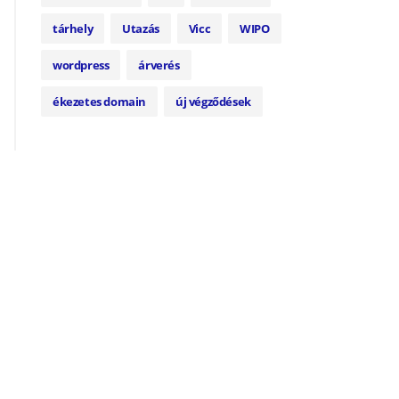
tárhely
Utazás
Vicc
WIPO
wordpress
árverés
ékezetes domain
új végződések