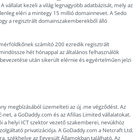
 vállalat kezeli a világ legnagyobb adatbázisát, mely az
lenleg eléri a mintegy 15 millió domainnevet. A Sedo
hogy a regisztrált domainszakemberekből álló
mérföldkőnek számító 200 ezredik regisztrált
indössze hét hónappal az általános felhasználók
 bevezetése után sikerült elérnie és egyértelműen jelzi
ny megbízásából üzemelteti az új .me végződést. Az
E-net, a GoDaddy.com és az Afilias Limited vállalatokat.
i a helyi ICT szektor vezető szakemberei, nevükhöz
olgáltató privatizációja. A GoDaddy.com a Netcraft Ltd.
ra, székhelye az Egyesült Államokban található. Az