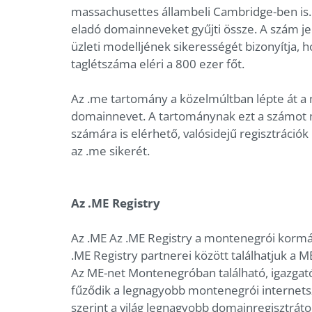
massachusettes állambeli Cambridge-ben is. A
eladó domainneveket gyűjti össze. A szám je
üzleti modelljének sikerességét bizonyítja, 
taglétszáma eléri a 800 ezer főt.
Az .me tartomány a közelmúltban lépte át a 
domainnevet. A tartománynak ezt a számot m
számára is elérhető, valósidejű regisztrációk
az .me sikerét.
Az .ME Registry
Az .ME Az .ME Registry a montenegrói kormá
.ME Registry partnerei között találhatjuk a M
Az ME-net Montenegróban található, igazgató
fűződik a legnagyobb montenegrói internetsz
szerint a világ legnagyobb domainregisztráto