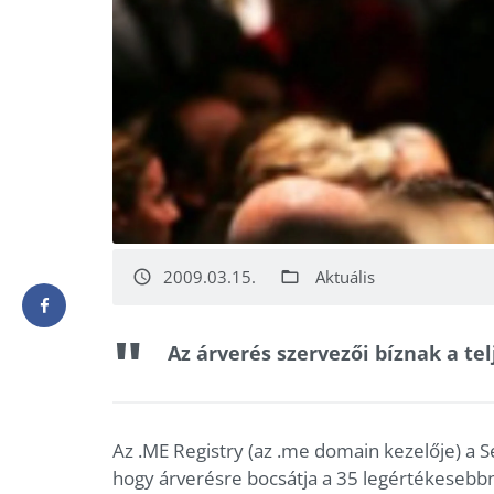
2009.03.15.
Aktuális
access_time
folder_open
Az árverés szervezői bíznak a tel
Az .ME Registry (az .me domain kezelője) a Se
hogy árverésre bocsátja a 35 legértékesebbn