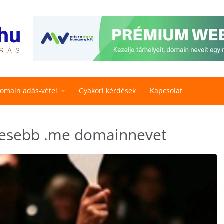
omain adás-vétel
Gyakori kérdések
Kapcsolat
ékesebb .me domainnevet