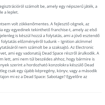
gisztrációról számolt be, amely egy népszerű játék, a
e a leplet.
ntsem volt zökkenőmentes. A fejlesztő cégnek, az
nia egy egyedinek tekinthető franchise-t, amely az első
jelenleg is készül hozzá a folytatás, ami a jövő esztendő
 a folytatás előzményéről tudunk – Ignition alcímmel
ytatásáról nem számolt be a szaksajtó. Az Electronic
nevet, ami egy vadonatúj Dead Space részről árulkodik. A
 lett, ami nem túl beszédes ahhoz, hogy bármire is
ények szerint a hordozható konzolokra készülő Dead
etleg csak egy újabb képregény, könyv, vagy a második
Vajon mi ez a Dead Space: Sabotage? Egyelőre az