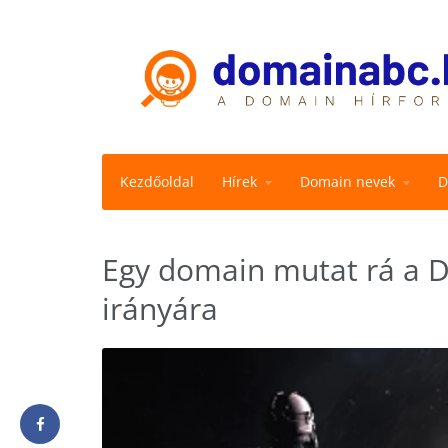
Kezdőoldal
Hírek
Domain nevek
D
Egy domain mutat rá a De
irányára