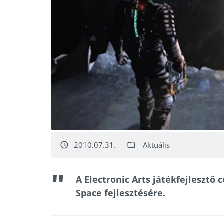
2010.07.31.
Aktuális
access_time
folder_open
A Electronic Arts játékfejlesztő 
Space fejlesztésére.