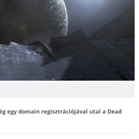
cég egy domain regisztrációjával utal a Dead