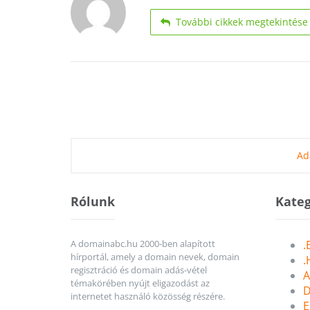
További cikkek megtekintése
Ad
Rólunk
Kateg
A domainabc.hu 2000-ben alapított
.
hírportál, amely a domain nevek, domain
.
regisztráció és domain adás-vétel
A
témakörében nyújt eligazodást az
D
internetet használó közösség részére.
E