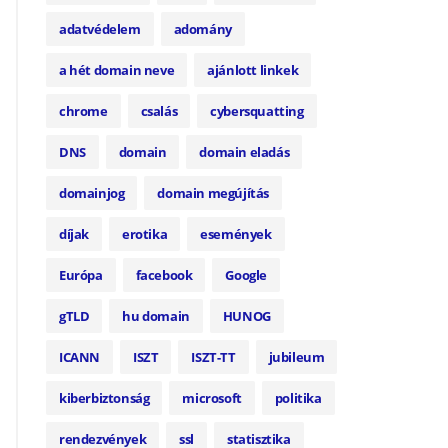
adatvédelem
adomány
a hét domain neve
ajánlott linkek
chrome
csalás
cybersquatting
DNS
domain
domain eladás
domainjog
domain megújítás
díjak
erotika
események
Európa
facebook
Google
gTLD
hu domain
HUNOG
ICANN
ISZT
ISZT-TT
jubileum
kiberbiztonság
microsoft
politika
rendezvények
ssl
statisztika