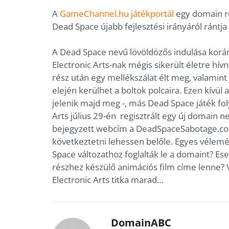
A
GameChannel.hu játékportál
egy domain re
Dead Space újabb fejlesztési irányáról rántja l
A Dead Space nevű lövöldözős indulása korá
Electronic Arts-nak mégis sikerült életre hív
rész után egy mellékszálat élt meg, valamint 
elején kerülhet a boltok polcaira. Ezen kívül
jelenik majd meg -, más Dead Space játék fol
Arts július 29-én regisztrált egy új domain 
bejegyzett webcím a DeadSpaceSabotage.com
következtetni lehessen belőle. Egyes vélem
Space változathoz foglalták le a domaint? Es
részhez készülő animációs film címe lenne? 
Electronic Arts titka marad…
DomainABC