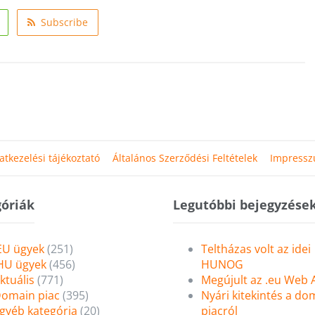
Subscribe
atkezelési tájékoztató
Általános Szerződési Feltételek
Impress
óriák
Legutóbbi bejegyzése
EU ügyek
(251)
Teltházas volt az idei
HU ügyek
(456)
HUNOG
ktuális
(771)
Megújult az .eu Web
omain piac
(395)
Nyári kitekintés a do
gyéb kategória
(20)
piacról