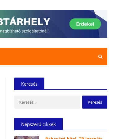
Keresés
Keresés:
Népszerű cikkek
Babaváró hitel, TB igazolás