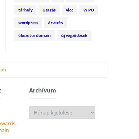
tárhely
Utazás
Vicc
WIPO
wordpress
árverés
ékezetes domain
új végződések
zum
k
Archívum
Archívum
 Awards
main