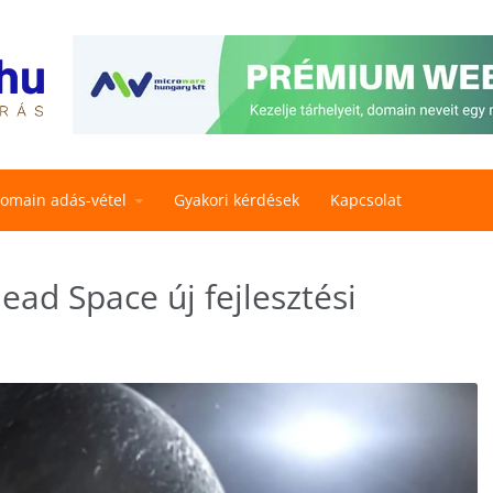
omain adás-vétel
Gyakori kérdések
Kapcsolat
ad Space új fejlesztési