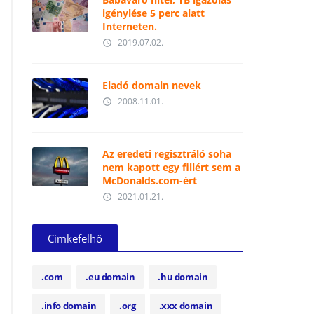
igénylése 5 perc alatt
Interneten.
2019.07.02.
access_time
Eladó domain nevek
2008.11.01.
access_time
Az eredeti regisztráló soha
nem kapott egy fillért sem a
McDonalds.com-ért
2021.01.21.
access_time
Címkefelhő
.com
.eu domain
.hu domain
.info domain
.org
.xxx domain