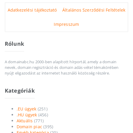
Adatkezelési tájékoztató
Általános Szerződési Feltételek
Impresszum
Rólunk
A domainabc.hu 2000-ben alapított hírportál, amely a domain
nevek, domain regisztráció és domain adás-vétel témakörében
nyújt eligazodást az internetet használó közösség részére.
Kategóriák
.EU ügyek
(251)
.HU ügyek
(456)
Aktuális
(771)
Domain piac
(395)
Egyéb kategória
(20)