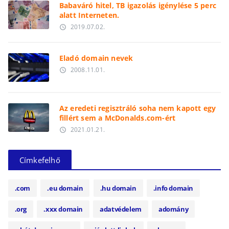
Babaváró hitel, TB igazolás igénylése 5 perc
alatt Interneten.
2019.07.02.
access_time
Eladó domain nevek
2008.11.01.
access_time
Az eredeti regisztráló soha nem kapott egy
fillért sem a McDonalds.com-ért
2021.01.21.
access_time
Címkefelhő
.com
.eu domain
.hu domain
.info domain
.org
.xxx domain
adatvédelem
adomány