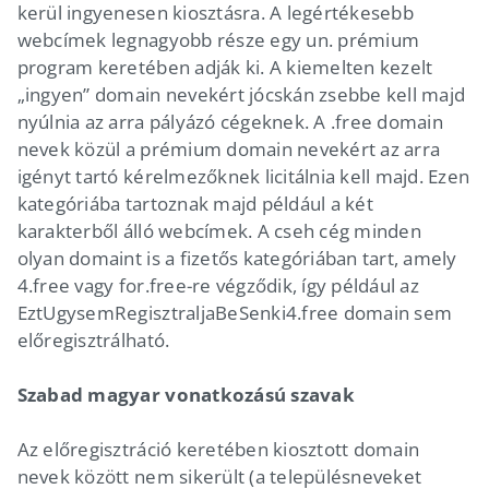
kerül ingyenesen kiosztásra. A legértékesebb
webcímek legnagyobb része egy un. prémium
program keretében adják ki. A kiemelten kezelt
„ingyen” domain nevekért jócskán zsebbe kell majd
nyúlnia az arra pályázó cégeknek. A .free domain
nevek közül a prémium domain nevekért az arra
igényt tartó kérelmezőknek licitálnia kell majd. Ezen
kategóriába tartoznak majd például a két
karakterből álló webcímek. A cseh cég minden
olyan domaint is a fizetős kategóriában tart, amely
4.free vagy for.free-re végződik, így például az
EztUgysemRegisztraljaBeSenki4.free domain sem
előregisztrálható.
Szabad magyar vonatkozású szavak
Az előregisztráció keretében kiosztott domain
nevek között nem sikerült (a településneveket