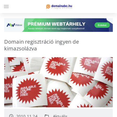
menu
Domain regisztráció ingyen de
kimazsolázva
2010.11.24.
Aktuális
access_time
folder_open