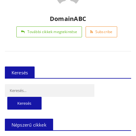
DomainABC
További cikkek megtekintése
Subscribe
Keresés
Keresés:
Népszerű cikkek