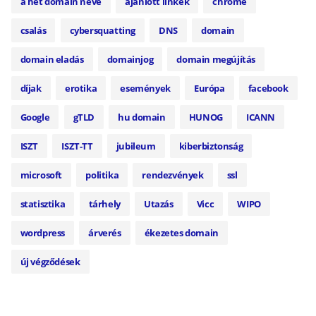
a hét domain neve
ajánlott linkek
chrome
csalás
cybersquatting
DNS
domain
domain eladás
domainjog
domain megújítás
díjak
erotika
események
Európa
facebook
Google
gTLD
hu domain
HUNOG
ICANN
ISZT
ISZT-TT
jubileum
kiberbiztonság
microsoft
politika
rendezvények
ssl
statisztika
tárhely
Utazás
Vicc
WIPO
wordpress
árverés
ékezetes domain
új végződések