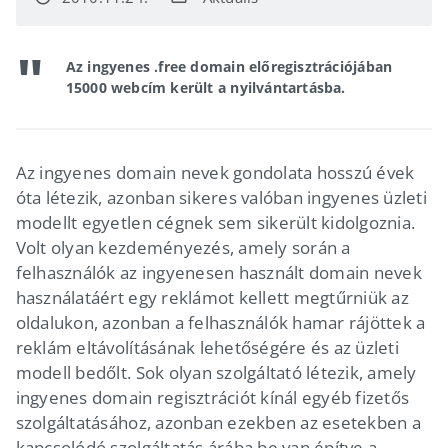
Az ingyenes .free domain előregisztrációjában
15000 webcím került a nyilvántartásba.
Az ingyenes domain nevek gondolata hosszú évek
óta létezik, azonban sikeres valóban ingyenes üzleti
modellt egyetlen cégnek sem sikerült kidolgoznia.
Volt olyan kezdeményezés, amely során a
felhasználók az ingyenesen használt domain nevek
használatáért egy reklámot kellett megtűrniük az
oldalukon, azonban a felhasználók hamar rájöttek a
reklám eltávolításának lehetőségére és az üzleti
modell bedőlt. Sok olyan szolgáltató létezik, amely
ingyenes domain regisztrációt kínál egyéb fizetős
szolgáltatásához, azonban ezekben az esetekben a
kapcsolódó szolgáltatás árába be van építve a