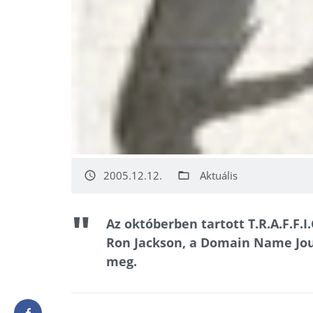
2005.12.12.
Aktuális
access_time
folder_open
Az októberben tartott T.R.A.F.F.
Ron Jackson, a Domain Name Jou
meg.