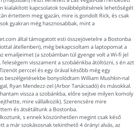
ban kialakított kapcsolatok továbbépítésének lehetőségét
után értettem meg igazán, mire is gondolt Rick, és csak
ások gyakran még hasznosabbak, mint a
iet.com által támogatott esti összejövetelre a Bostonba
iottal átellenben), még bekapcsoltam a laptopomat a
emailjeimet (a szobámban túl gyenge volt a Wi-fi jel
). feleségem visszament a szobáénkba átöltözni, s én azt
Tizenöt perccel és egy órával később még egy
mas beszélgetésekbe bonyolódtam William Mushkin-nal
al, Ryan Mendezz-zel (Arbor Tanácsadó) és másokkal.
antam vissza a szobánkba, előre sejtve milyen komoly
ejthette, mire vállalkozik). Szerencsére mire
ttem és átsétáltunk a Bostonba.
lálkoztunk, s ennek köszönhetően megint csak késő
ett a már szokásosnak tekinthető 4 órányi alvás, az