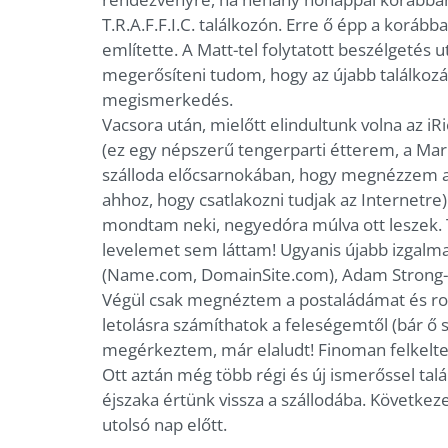
T.R.A.F.F.I.C. találkozón. Erre ő épp a koráb
említette. A Matt-tel folytatott beszélgetés 
megerősíteni tudom, hogy az újabb találkoz
megismerkedés.
Vacsora után, mielőtt elindultunk volna az iR
(ez egy népszerű tengerparti étterem, a Mar
szálloda előcsarnokában, hogy megnézzem az 
ahhoz, hogy csatlakozni tudjak az Internetre
mondtam neki, negyedóra múlva ott leszek. 
levelemet sem láttam! Ugyanis újabb izgal
(Name.com, DomainSite.com), Adam Strong-g
Végül csak megnéztem a postaládámat és roh
letolásra számíthatok a feleségemtől (bár ő s
megérkeztem, már elaludt! Finoman felkelte
Ott aztán még több régi és új ismerőssel ta
éjszaka értünk vissza a szállodába. Következ
utolsó nap előtt.