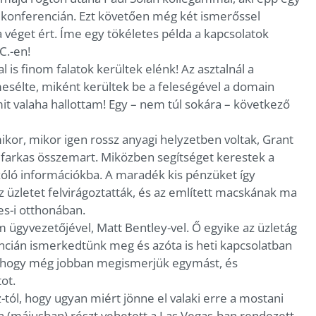
a konferencián. Ezt követően még két ismerőssel
a véget ért. Íme egy tökéletes példa a kapcsolatok
C.-en!
 is finom falatok kerültek elénk! Az asztalnál a
lmesélte, miként kerültek be a feleségével a domain
mit valaha hallottam! Egy – nem túl sokára – következő
kor, mikor igen rossz anyagi helyzetben voltak, Grant
farkas összemart. Miközben segítséget kerestek a
szóló információkba. A maradék kis pénzüket így
z üzletet felvirágoztatták, és az említett macskának ma
es-i otthonában.
ügyvezetőjével, Matt Bentley-vel. Ő egyike az üzletág
encián ismerkedtünk meg és azóta is heti kapcsolatban
tt, hogy még jobban megismerjük egymást, és
ot.
tól, hogy ugyan miért jönne el valaki erre a mostani
(májusban) részt vehetett a Las Vegas-ban rendezett