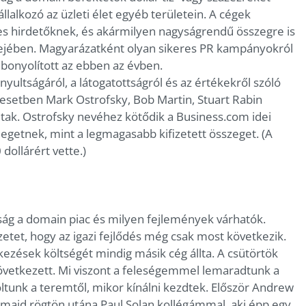
alkozó az üzleti élet egyéb területein. A cégek
tes hirdetőknek, és akármilyen nagyságrendű összegre is
 fejében. Magyarázatként olyan sikeres PR kampányokról
bonyolított az ebben az évben.
nyultságáról, a látogatottságról és az értékekről szóló
esetben Mark Ostrofsky, Bob Martin, Stuart Rabin
tak. Ostrofsky nevéhez kötődik a Business.com idei
legetnek, mint a legmagasabb kifizetett összeget. (A
ollárért vette.)
ság a domain piac és milyen fejlemények várhatók.
etet, hogy az igazi fejlődés még csak most következik.
kezések költségét mindig másik cég állta. A csütörtök
 következett. Mi viszont a feleségemmel lemaradtunk a
ltunk a teremtől, mikor kínálni kezdtek. Először Andrew
, majd rögtön utána Paul Solan kollégámmal, aki épp egy