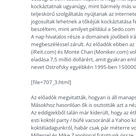
kockáztatnak ugyanúgy, mint bármely más váll
teljeskörű szolgáltatás nyújtanak az interne
jogosultak lehetnek a tőkéjük kockáztatása
beszéltem, mint amilyet például a Sedo.com 
A nap hivatalos része a domainek jövőbeli irá
megbeszéléssel zárult. Az előadók ebben az 
(iReit.com) és Monte Chan (Moniker.com) vol
eladása 7,5 millió dollárért, amit gyakran em
nevet Ostrofsky egyébkén 1995-ben 150000 d
[file=707_3.html]
Az előadók megvitatták, hogyan is áll manap
Másokhoz hasonlóan ők is osztották azt a néz
Az eddigiekből talán már kiderült, hogy az ét
esti koktél party / büfé vacsoránál a Yahoo
koktéladagunkról, habár csak pár méterre vo
Millerrel és Mike Zapolinnal futottunk össze