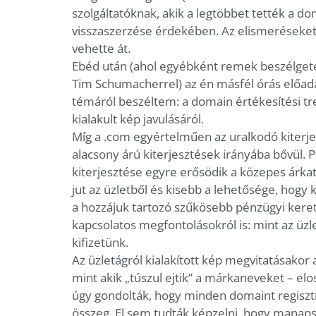
szolgáltatóknak, akik a legtöbbet tették a 
visszaszerzése érdekében. Az elismeréseket
vehette át.
Ebéd után (ahol egyébként remek beszélgeté
Tim Schumacherrel) az én másfél órás előa
témáról beszéltem: a domain értékesítési tre
kialakult kép javulásáról.
Míg a .com egyértelműen az uralkodó kiterje
alacsony árú kiterjesztések irányába bővül. 
kiterjesztése egyre erősödik a közepes árkate
jut az üzletből és kisebb a lehetősége, hogy
a hozzájuk tartozó szűkösebb pénzügyi keret
kapcsolatos megfontolásokról is: mint az üzle
kifizetünk.
Az üzletágról kialakított kép megvitatásakor 
mint akik „túszul ejtik” a márkaneveket – el
úgy gondolták, hogy minden domaint regisztrá
összeg. El sem tudták képzelni, hogy manaps