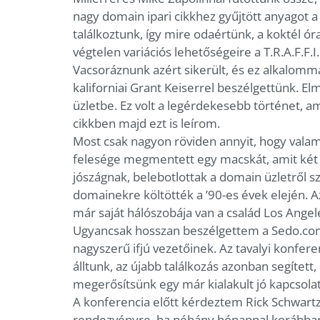
nagy domain ipari cikkhez gyűjtött anyagot 
találkoztunk, így mire odaértünk, a koktél ór
végtelen variációs lehetőségeire a T.R.A.F.F.I.
Vacsoráznunk azért sikerült, és ez alkalommal
kaliforniai Grant Keiserrel beszélgettünk. E
üzletbe. Ez volt a legérdekesebb történet, a
cikkben majd ezt is leírom.
Most csak nagyon röviden annyit, hogy valami
felesége megmentett egy macskát, amit két 
jószágnak, belebotlottak a domain üzletről 
domainekre költötték a ’90-es évek elején. A
már saját hálószobája van a család Los Angel
Ugyancsak hosszan beszélgettem a Sedo.com 
nagyszerű ifjú vezetőinek. Az tavalyi konfer
álltunk, az újabb találkozás azonban segíte
megerősítsünk egy már kialakult jó kapcsolat
A konferencia előtt kérdeztem Rick Schwartz-
rendezvényre, ha néhány hónappal korábban 