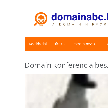
Kezdőoldal
Hírek
Domain nevek
D
Domain konferencia besz