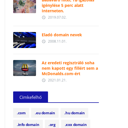
igénylése 5 perc alatt
Interneten.
2019.07.02.
access_time
Eladó domain nevek
2008.11.01.
access_time
Az eredeti regisztráló soha
nem kapott egy fillért sem a
McDonalds.com-ért
2021.01.21.
access_time
Címkefelhő
.com
.eu domain
.hu domain
.info domain
.org
.xxx domain