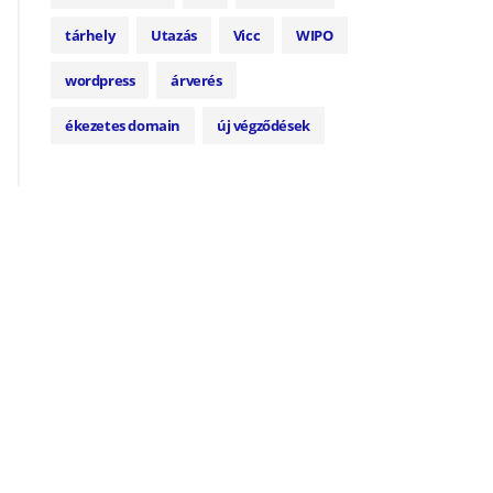
tárhely
Utazás
Vicc
WIPO
wordpress
árverés
ékezetes domain
új végződések