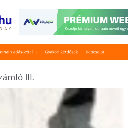
omain adás-vétel
Gyakori kérdések
Kapcsolat
ámló III.