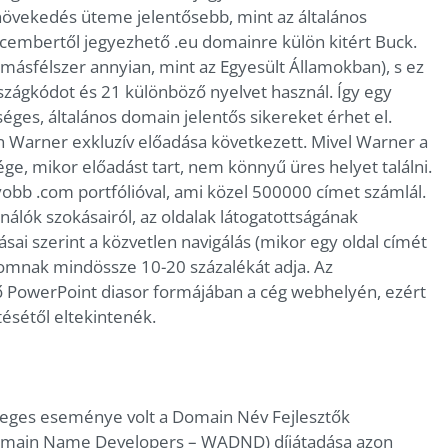
 növekedés üteme jelentősebb, mint az általános
decembertől jegyezhető .eu domainre külön kitért Buck.
másfélszer annyian, mint az Egyesült Államokban), s ez
zágkódot és 21 különböző nyelvet használ. Így egy
éges, általános domain jelentős sikereket érhet el.
n Warner exkluzív előadása következett. Mivel Warner a
e, mikor előadást tart, nem könnyű üres helyet találni.
obb .com portfólióval, ami közel 500000 címet számlál.
nálók szokásairól, az oldalak látogatottságának
ai szerint a közvetlen navigálás (mikor egy oldal címét
alomnak mindössze 10-20 százalékát adja. Az
tő PowerPoint diasor formájában a cég webhelyén, ezért
ésétől eltekintenék.
leges eseménye volt a Domain Név Fejlesztők
Domain Name Developers – WADND) díjátadása azon