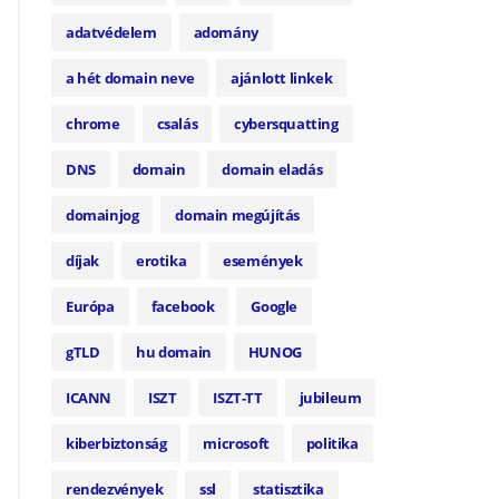
adatvédelem
adomány
a hét domain neve
ajánlott linkek
chrome
csalás
cybersquatting
DNS
domain
domain eladás
domainjog
domain megújítás
díjak
erotika
események
Európa
facebook
Google
gTLD
hu domain
HUNOG
ICANN
ISZT
ISZT-TT
jubileum
kiberbiztonság
microsoft
politika
rendezvények
ssl
statisztika