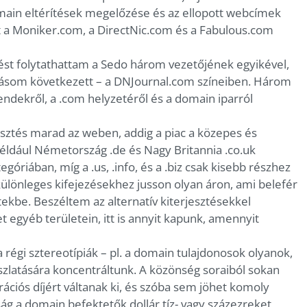
domain eltérítések megelőzése és az ellopott webcímek
 a Moniker.com, a DirectNic.com és a Fabulous.com
st folytathattam a Sedo három vezetőjének egyikével,
dásom következett – a DNJournal.com színeiben. Három
ndekről, a .com helyzetéről és a domain iparról
sztés marad az weben, addig a piac a közepes és
Például Németország .de és Nagy Britannia .co.uk
góriában, míg a .us, .info, és a .biz csak kisebb részhez
 különleges kifejezésekhez jusson olyan áron, ami belefér
ekbe. Beszéltem az alternatív kiterjesztésekkel
t egyéb területein, itt is annyit kapunk, amennyit
a régi sztereotípiák – pl. a domain tulajdonosok olyanok,
oszlatására koncentráltunk. A közönség soraiból sokan
ciós díjért váltanak ki, és szóba sem jöhet komoly
ág a domain befektetők dollár tíz- vagy százezreket