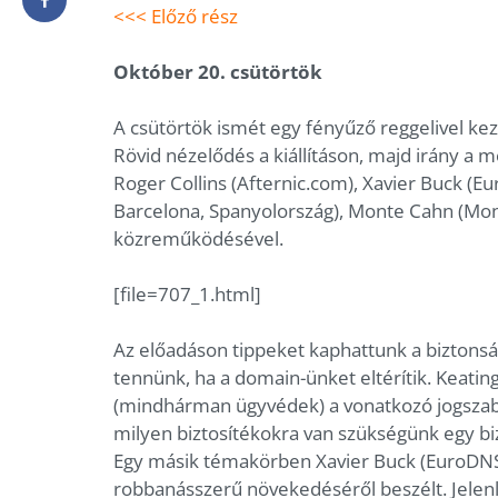
<<< Előző rész
Október 20. csütörtök
A csütörtök ismét egy fényűző reggelivel k
Rövid nézelődés a kiállításon, majd irány a
Roger Collins (Afternic.com), Xavier Buck (E
Barcelona, Spanyolország), Monte Cahn (Mon
közreműködésével.
[file=707_1.html]
Az előadáson tippeket kaphattunk a biztonsá
tennünk, ha a domain-ünket eltérítik. Keati
(mindhárman ügyvédek) a vonatkozó jogszabál
milyen biztosítékokra van szükségünk egy bi
Egy másik témakörben Xavier Buck (EuroDN
robbanásszerű növekedéséről beszélt. Jelenle