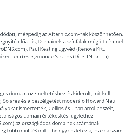
ezdődött, mégpedig az Afternic.com-nak köszönhetően.
 megnyitó előadás, Domainek a színfalak mögött címmel,
uroDNS.com), Paul Keating ügyvéd (Renova Kft.,
iker.com) és Sigmundo Solares (DirectNic.com)
gos domain üzemeltetéshez és kiderült, mit kell
ng, Solares és a beszélgetést moderáló Howard Neu
yokat ismertették, Collins és Chan arrol beszélt,
ztonságos domain értékesítési ügylethez.
S.com) az országkódos domainek számának
g több mint 23 millió bejegyzés létezik, és ez a szám