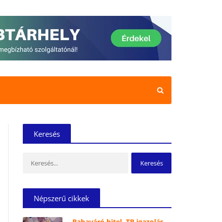
Keresés
Keresés:
Népszerű cikkek
Babaváró hitel, TB igazolás