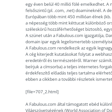
egy éven belül 40 millió fölé emelkedhet. A
felsőszintű (pl. .com, .net) doamineknél. A 
Európában több mint 450 millióan élnek (kb. 
a népesség több mint kéttucat különböző ors
széleskörű hozzáférhetőséget biztosító, egys
A szünet után a Fabulous.com igazgatója, Da
domain ipar egyik legelismertebb személyiség
A Fabulous.com rendelkezik az egyik legnagy
A cég kiterjedt kutatásokat folytat a webhasz
eredetéről és természetéről. Warner számítás
beírjuk a címsorba) a teljes internetes forg
érdekfeszítő előadás teljes tartalma elérhe
ebben a cikkben a további részletek ismertet
[file=707_2.html]
A Fabulous.com által támogatott ebéd külön
Világszövetségének (World Association of 