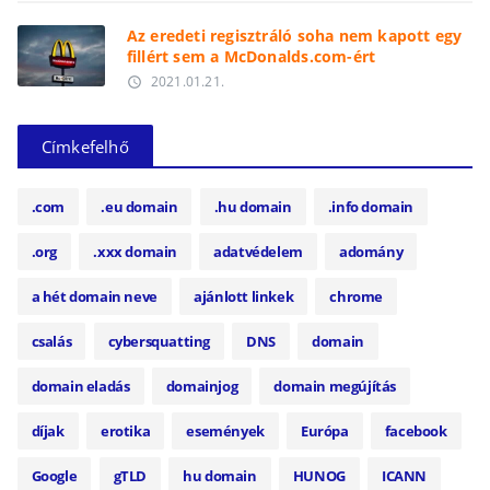
Az eredeti regisztráló soha nem kapott egy
fillért sem a McDonalds.com-ért
2021.01.21.
access_time
Címkefelhő
.com
.eu domain
.hu domain
.info domain
.org
.xxx domain
adatvédelem
adomány
a hét domain neve
ajánlott linkek
chrome
csalás
cybersquatting
DNS
domain
domain eladás
domainjog
domain megújítás
díjak
erotika
események
Európa
facebook
Google
gTLD
hu domain
HUNOG
ICANN