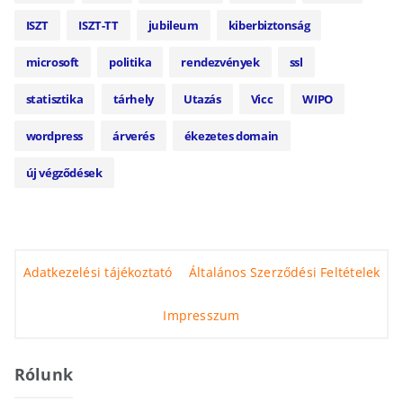
ISZT
ISZT-TT
jubileum
kiberbiztonság
microsoft
politika
rendezvények
ssl
statisztika
tárhely
Utazás
Vicc
WIPO
wordpress
árverés
ékezetes domain
új végződések
Adatkezelési tájékoztató
Általános Szerződési Feltételek
Impresszum
Rólunk