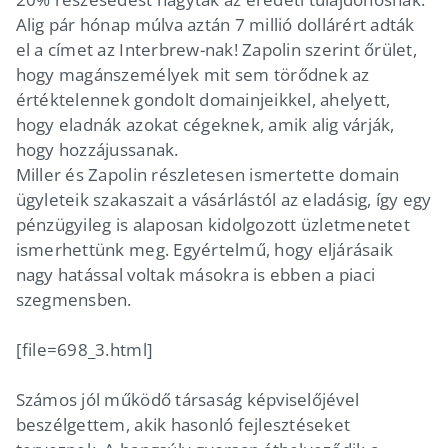
Alig pár hónap múlva aztán 7 millió dollárért adták
el a címet az Interbrew-nak! Zapolin szerint őrület,
hogy magánszemélyek mit sem törődnek az
értéktelennek gondolt domainjeikkel, ahelyett,
hogy eladnák azokat cégeknek, amik alig várják,
hogy hozzájussanak.
Miller és Zapolin részletesen ismertette domain
ügyleteik szakaszait a vásárlástól az eladásig, így egy
pénzügyileg is alaposan kidolgozott üzletmenetet
ismerhettünk meg. Egyértelmű, hogy eljárásaik
nagy hatással voltak másokra is ebben a piaci
szegmensben.
[file=698_3.html]
Számos jól működő társaság képviselőjével
beszélgettem, akik hasonló fejlesztéseket