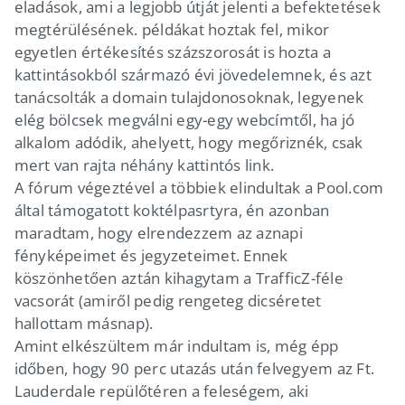
eladások, ami a legjobb útját jelenti a befektetések
megtérülésének. példákat hoztak fel, mikor
egyetlen értékesítés százszorosát is hozta a
kattintásokból származó évi jövedelemnek, és azt
tanácsolták a domain tulajdonosoknak, legyenek
elég bölcsek megválni egy-egy webcímtől, ha jó
alkalom adódik, ahelyett, hogy megőriznék, csak
mert van rajta néhány kattintós link.
A fórum végeztével a többiek elindultak a Pool.com
által támogatott koktélpasrtyra, én azonban
maradtam, hogy elrendezzem az aznapi
fényképeimet és jegyzeteimet. Ennek
köszönhetően aztán kihagytam a TrafficZ-féle
vacsorát (amiről pedig rengeteg dicséretet
hallottam másnap).
Amint elkészültem már indultam is, még épp
időben, hogy 90 perc utazás után felvegyem az Ft.
Lauderdale repülőtéren a feleségem, aki