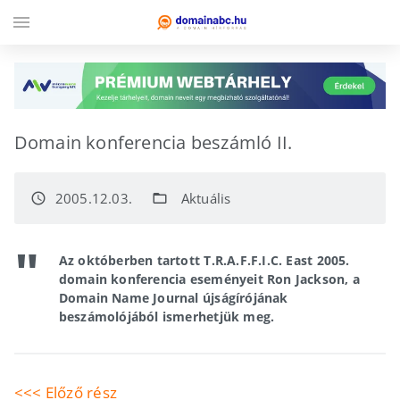
menu
Domain konferencia beszámló II.
2005.12.03.
Aktuális
access_time
folder_open
Az októberben tartott T.R.A.F.F.I.C. East 2005.
domain konferencia eseményeit Ron Jackson, a
Domain Name Journal újságírójának
beszámolójából ismerhetjük meg.
<<< Előző rész