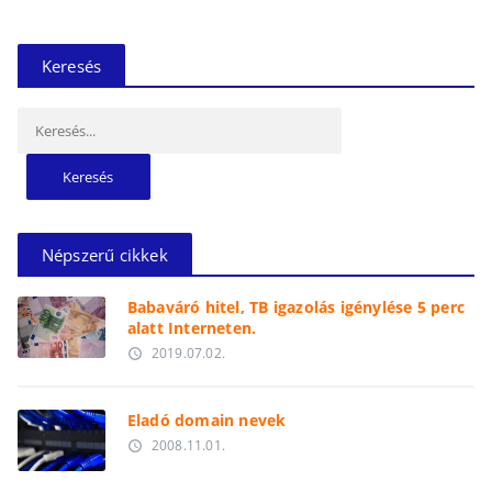
Keresés
Keresés:
Népszerű cikkek
Babaváró hitel, TB igazolás igénylése 5 perc
alatt Interneten.
2019.07.02.
access_time
Eladó domain nevek
2008.11.01.
access_time