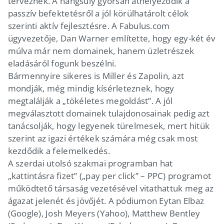
terveznek. A hangsúly gyorsan áthelyeződik a
passzív befektetésről a jól körülhatárolt célok
szerinti aktív fejlesztésre. A Fabulus.com
ügyvezetője, Dan Warner említette, hogy egy-két év
múlva már nem domainek, hanem üzletrészek
eladásáról fogunk beszélni.
Bármennyire sikeres is Miller és Zapolin, azt
mondják, még mindig kísérleteznek, hogy
megtalálják a „tökéletes megoldást”. A jól
megválasztott domainek tulajdonosainak pedig azt
tanácsolják, hogy legyenek türelmesek, mert hitük
szerint az igazi értékek számára még csak most
kezdődik a felemelkedés.
A szerdai utolsó szakmai programban hat
„kattintásra fizet” („pay per click” – PPC) programot
működtető társaság vezetésével vitathattuk meg az
ágazat jelenét és jövőjét. A pódiumon Eytan Elbaz
(Google), Josh Meyers (Yahoo), Matthew Bentley