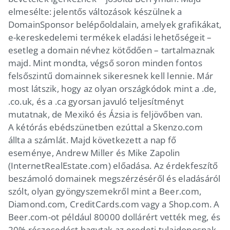
elmesélte: jelentős változások készülnek a
DomainSponsor belépőoldalain, amelyek grafikákat,
e-kereskedelemi termékek eladási lehetőségeit –
esetleg a domain névhez kötődően – tartalmaznak
majd. Mint mondta, végső soron minden fontos
felsőszintű domainnek sikeresnek kell lennie. Már
most látszik, hogy az olyan országkódok mint a .de,
.co.uk, és a .ca gyorsan javuló teljesítményt
mutatnak, de Mexikó és Ázsia is feljövőben van.
A kétórás ebédszünetben ezúttal a Skenzo.com
állta a számlát. Majd következett a nap fő
eseménye, Andrew Miller és Mike Zapolin
(InternetRealEstate.com) előadása. Az érdekfeszítő
beszámoló domainek megszérzéséről és eladásáról
szólt, olyan gyöngyszemekről mint a Beer.com,
Diamond.com, CreditCards.com vagy a Shop.com. A
Beer.com-ot például 80000 dollárért vették meg, és
20% részesedést hagytak az eredeti tulajdonosnak.