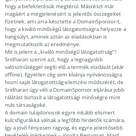
hogy a befektetésük megtérül. Másrészt már
magáért a megjelenésért is jelentős összegeket
fizetnek, ami arra késztette a DomainSponsor-t,
hogy a kiváló minőségű látogatottságra helyezze a
hangsúlyt, aminek aztán az eladásokban is
megmutatkozik az eredménye.
Mit is jelent a „kiváló minőségű látogatottság”?
Sridharan szerint azt, hogy a legnagyobb
valószínűséggel segíti elő a termék eladását (akár
offline). Egyetlen cég sem kívánja nyilvánosságra
hozni saját látogatottság-elemzési módszerét, de
Sridharan úgy véli a DomainSponsor eljárása jobb
rálátást biztosít a látogatottsági minőségre mint
más társaságoké.
A domain tulajdonosok egyre inkább elismert
kulcsfigurákká válnak a legfőbb hirdetők számára,
így a jövő fényesen ragyog, és egyre jelentősebb
bevételek ígérkeznek – jósolta Berryman. Majd