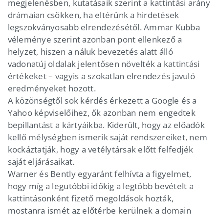
megjelenésben, kutatásaik szerint a kattintási arány
drámaian csökken, ha eltérünk a hirdetések
legszokványosabb elrendezésétől. Ammar Kubba
véleménye szerint azonban pont ellenkező a
helyzet, hiszen a náluk bevezetés alatt álló
vadonatúj oldalak jelentősen növelték a kattintási
értékeket – vagyis a szokatlan elrendezés javuló
eredményeket hozott.
A közönségtől sok kérdés érkezett a Google és a
Yahoo képviselőihez, ők azonban nem engedtek
bepillantást a kártyáikba. Kiderült, hogy az előadók
kellő mélységben ismerik saját rendszereiket, nem
kockáztatják, hogy a vetélytársak előtt felfedjék
saját eljárásaikat.
Warner és Bently egyaránt felhívta a figyelmet,
hogy míg a legutóbbi időkig a legtöbb bevételt a
kattintásonként fizető megoldások hozták,
mostanra ismét az előtérbe kerülnek a domain