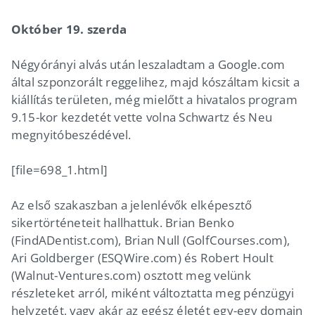
Október 19. szerda
Négyórányi alvás után leszaladtam a Google.com
által szponzorált reggelihez, majd kószáltam kicsit a
kiállítás területen, még mielőtt a hivatalos program
9.15-kor kezdetét vette volna Schwartz és Neu
megnyitóbeszédével.
[file=698_1.html]
Az első szakaszban a jelenlévők elképesztő
sikertörténeteit hallhattuk. Brian Benko
(FindADentist.com), Brian Null (GolfCourses.com),
Ari Goldberger (ESQWire.com) és Robert Hoult
(Walnut-Ventures.com) osztott meg velünk
részleteket arról, miként változtatta meg pénzügyi
helyzetét, vagy akár az egész életét egy-egy domain