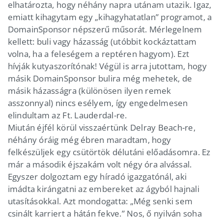
elhatározta, hogy néhány napra utánam utazik. Igaz,
emiatt kihagytam egy „kihagyhatatlan” programot, a
DomainSponsor népszerű műsorát. Mérlegelnem
kellett: buli vagy házasság (utóbbit kockáztattam
volna, ha a feleségem a reptéren hagyom). Ezt
hívják kutyaszorítónak! Végül is arra jutottam, hogy
másik DomainSponsor bulira még mehetek, de
másik házasságra (különösen ilyen remek
asszonnyal) nincs esélyem, így engedelmesen
elindultam az Ft. Lauderdal-re.
Miután éjfél körül visszaértünk Delray Beach-re,
néhány óráig még ébren maradtam, hogy
felkészüljek egy csütörtök délutáni előadásomra. Ez
már a második éjszakám volt négy óra alvással.
Egyszer dolgoztam egy híradó igazgatónál, aki
imádta kirángatni az embereket az ágyból hajnali
utasításokkal. Azt mondogatta: „Még senki sem
csinált karriert a hátán fekve.” Nos, ő nyilván soha