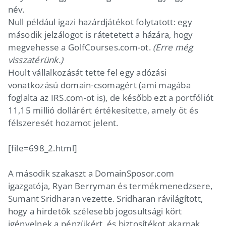
név.
Null például igazi hazárdjátékot folytatott: egy
második jelzálogot is rátetetett a házára, hogy
megvehesse a GolfCourses.com-ot.
(Erre még
visszatérünk.)
Hoult vállalkozását tette fel egy adózási
vonatkozású domain-csomagért (ami magába
foglalta az IRS.com-ot is), de később ezt a portfóliót
11,15 millió dollárért értékesítette, amely öt és
félszeresét hozamot jelent.
[file=698_2.html]
A második szakaszt a DomainSposor.com
igazgatója, Ryan Berryman és termékmenedzsere,
Sumant Sridharan vezette. Sridharan rávilágított,
hogy a hirdetők szélesebb jogosultsági kört
igényelnek a pénzükért, és biztosítékot akarnak,