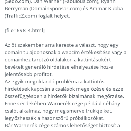
(Sedo.com), Dan Warner (Fabulous.com), Ryann
Berryman (DomainSponsor.com) és Ammar Kubba
(TrafficZ.com) foglalt helyet.
[file=698_4.html]
Az öt szakember arra kereste a választ, hogy egy
domain tulajdonosnak a webcím értékesítése vagy a
domainhez tarotzó oldalakon a kattintásokért
bevételt generáló hirdetése elhelyezése hoz-e
jelentősebb profitot.
Az egyik megoldandó probléma a kattintós
hirdetések kapcsán a csalások megelőzése és ezzel
összefüggésben a hirdetők bizalmának megőrzése.
Ennek érdekében Warnerék cége például néhány
csalót alkalmaz, hogy megismerve trükkjeiket,
legyőzhessék a hasonszőrű próbálkozókat.
Bár Warnerék cége számos lehetőséget biztosít a