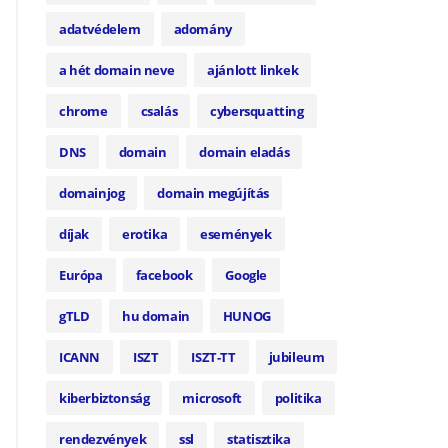
adatvédelem
adomány
a hét domain neve
ajánlott linkek
chrome
csalás
cybersquatting
DNS
domain
domain eladás
domainjog
domain megújítás
díjak
erotika
események
Európa
facebook
Google
gTLD
hu domain
HUNOG
ICANN
ISZT
ISZT-TT
jubileum
kiberbiztonság
microsoft
politika
rendezvények
ssl
statisztika