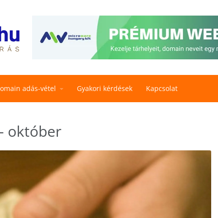
omain adás-vétel
Gyakori kérdések
Kapcsolat
– október