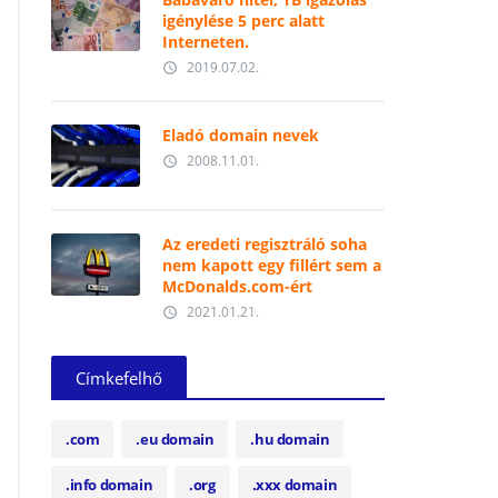
igénylése 5 perc alatt
Interneten.
2019.07.02.
access_time
Eladó domain nevek
2008.11.01.
access_time
Az eredeti regisztráló soha
nem kapott egy fillért sem a
McDonalds.com-ért
2021.01.21.
access_time
Címkefelhő
.com
.eu domain
.hu domain
.info domain
.org
.xxx domain