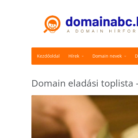
Kezdőoldal
Hírek
Domain nevek
D
Domain eladási toplista 