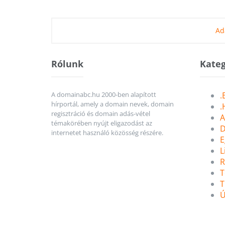
Ad
Rólunk
Kateg
A domainabc.hu 2000-ben alapított
.
hírportál, amely a domain nevek, domain
.
regisztráció és domain adás-vétel
A
témakörében nyújt eligazodást az
D
internetet használó közösség részére.
E
L
R
T
T
Ú