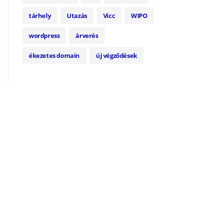
tárhely
Utazás
Vicc
WIPO
wordpress
árverés
ékezetes domain
új végződések