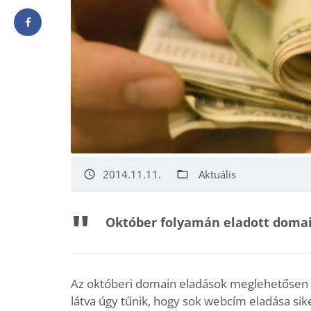
2014.11.11.
Aktuális
access_time
folder_open
Október folyamán eladott doma
Az októberi domain eladások meglehetősen 
látva úgy tűnik, hogy sok webcím eladása s