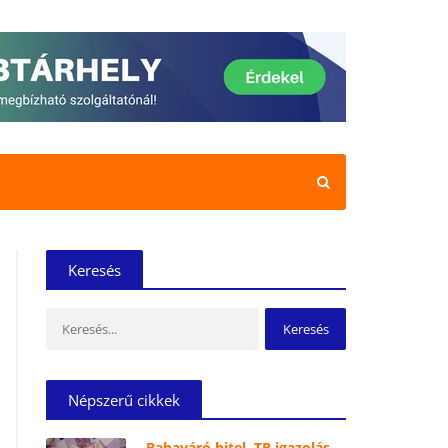
Keresés
Keresés:
Népszerű cikkek
Babaváró hitel, TB igazolás