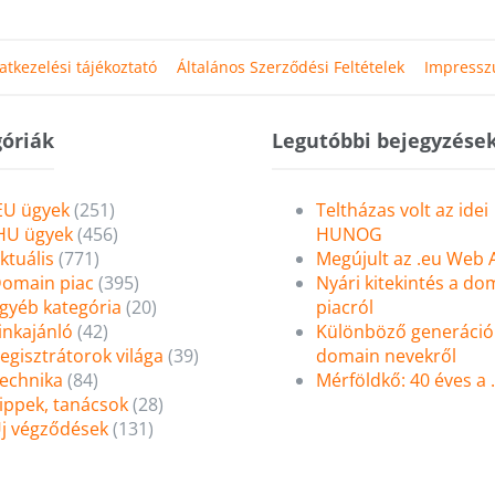
atkezelési tájékoztató
Általános Szerződési Feltételek
Impress
óriák
Legutóbbi bejegyzése
EU ügyek
(251)
Teltházas volt az idei
HU ügyek
(456)
HUNOG
ktuális
(771)
Megújult az .eu Web
omain piac
(395)
Nyári kitekintés a do
gyéb kategória
(20)
piacról
inkajánló
(42)
Különböző generáció
egisztrátorok világa
(39)
domain nevekről
echnika
(84)
Mérföldkő: 40 éves a
ippek, tanácsok
(28)
j végződések
(131)