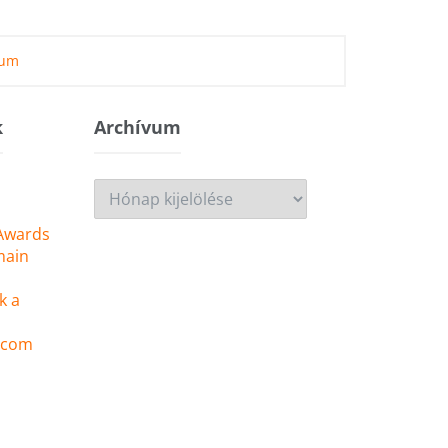
zum
k
Archívum
Archívum
 Awards
main
k a
 .com