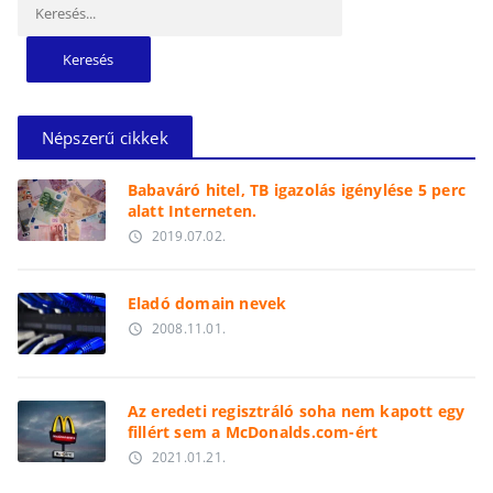
Népszerű cikkek
Babaváró hitel, TB igazolás igénylése 5 perc
alatt Interneten.
2019.07.02.
access_time
Eladó domain nevek
2008.11.01.
access_time
Az eredeti regisztráló soha nem kapott egy
fillért sem a McDonalds.com-ért
2021.01.21.
access_time