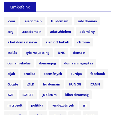
Címkefelhő
.com
.eu domain
.hu domain
.info domain
.org
.xxx domain
adatvédelem
adomány
a hét domain neve
ajánlott linkek
chrome
csalás
cybersquatting
DNS
domain
domain eladás
domainjog
domain megújítás
díjak
erotika
események
Európa
facebook
Google
gTLD
hu domain
HUNOG
ICANN
ISZT
ISZT-TT
jubileum
kiberbiztonság
microsoft
politika
rendezvények
ssl