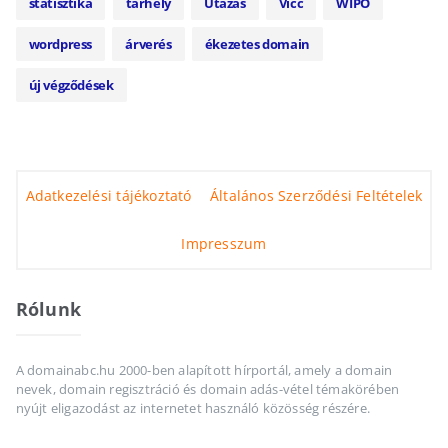
statisztika
tárhely
Utazás
Vicc
WIPO
wordpress
árverés
ékezetes domain
új végződések
Adatkezelési tájékoztató
Általános Szerződési Feltételek
Impresszum
Rólunk
A domainabc.hu 2000-ben alapított hírportál, amely a domain
nevek, domain regisztráció és domain adás-vétel témakörében
nyújt eligazodást az internetet használó közösség részére.