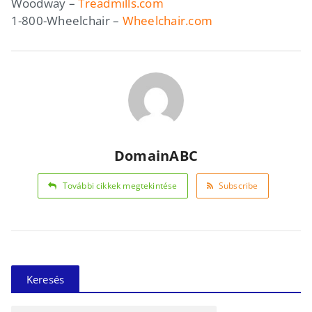
Woodway –
Treadmills.com
1-800-Wheelchair –
Wheelchair.com
DomainABC
További cikkek megtekintése
Subscribe
Keresés
Keresés: