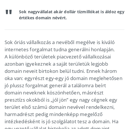
Sok nagyvállalat akár dollár tízmillókat is áldoz egy
értékes domain névért.
Sok óriás vállalkozás a nevéből megélve is kiváló
internetes forgalmat tudna generálni honlapján.
A különböző területek piacvezető vállalkozásai
azonban igyekeznek a saját területük legjobb
domain neveit birtokon belül tudni. Ennek három
oka van: egyrészt egy-egy jó domain meglehetősen
jó plussz forgalmat generál a találomra beírt
domain neveknek köszönhetően, másrészt
presztízs okokból is „jól jön” egy nagy cégnek egy
terület első számú domain nevével rendelkezni,
harmadrészt pedig mindenképp megelőző
intézkedésként is jó szolgálatot tesz a domain. Ha
egy vezető vállalat birtokolja az adott domaint,