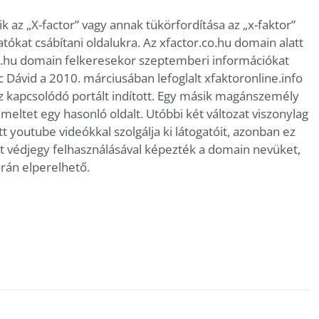
 az „X-factor” vagy annak tükörfordítása az „x-faktor”
tókat csábítani oldalukra. Az xfactor.co.hu domain alatt
co.hu domain felkeresekor szeptemberi információkat
c Dávid a 2010. márciusában lefoglalt xfaktoronline.info
z kapcsolódó portált indított. Egy másik magánszemély
meltet egy hasonló oldalt. Utóbbi két változat viszonylag
tt youtube videókkal szolgálja ki látogatóit, azonban ez
t védjegy felhasználásával képezték a domain nevüket,
orán elperelhető.