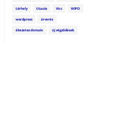
tárhely
Utazás
Vicc
WIPO
wordpress
árverés
ékezetes domain
új végződések