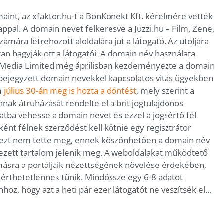
aint, az xfaktor.hu-t a BonKonekt Kft. kérelmére vették
appal. A domain nevet felkeresve a Juzzi.hu – Film, Zene,
ámára létrehozott aloldalára jut a látogató. Az utoljára
ttan hagyják ott a látogatói. A domain név használata
leMedia Limited még áprilisban kezdeményezte a domain
A bejegyzett domain nevekkel kapcsolatos vitás ügyekben
m
július 30-án meg is hozta a döntést
, mely szerint a
nnak átruházását rendelte el a brit jogtulajdonos
tba vehesse a domain nevet és ezzel a jogsértő fél
ként félnek szerződést kell kötnie egy regisztrátor
te ezt nem tette meg, ennek köszönhetően a domain név
elyezett tartalom jelenik meg. A weboldalakat működtető
sra a portáljaik nézettségének növelése érdekében,
e érthetetlennek tűnik. Mindössze egy 6-8 adatot
hoz, hogy azt a heti pár ezer látogatót ne veszítsék el…