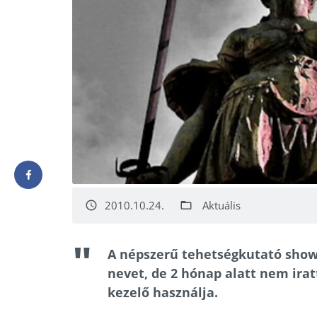
2010.10.24.
Aktuális
access_time
folder_open
A népszerű tehetségkutató show 
nevet, de 2 hónap alatt nem irat
kezelő használja.