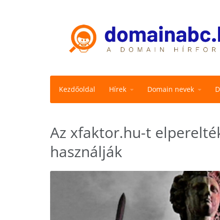
Kezdőoldal
Hírek
Domain nevek
D
Az xfaktor.hu-t elperel
használják