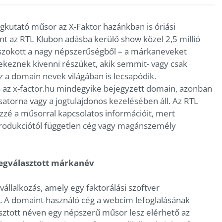
kutató műsor az X-Faktor hazánkban is óriási
 az RTL Klubon adásba kerülő show közel 2,5 millió
szokott a nagy népszerűségből – a márkaneveket
yekeznek kivenni részüket, akik semmit- vagy csak
z a domain nevek világában is lecsapódik.
 és az x-factor.hu mindegyike bejegyzett domain, azonban
atorna vagy a jogtulajdonos kezelésében áll. Az RTL
zzé a műsorral kapcsolatos információit, mert
rodukciótól független cég vagy magánszemély
megválasztott márkanév
állalkozás, amely egy faktorálási szoftver
. A domaint használó cég a webcím lefoglalásának
asztott néven egy népszerű műsor lesz elérhető az