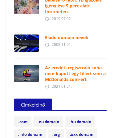
igénylése 5 perc alatt
Interneten.
2019.07.02.
access_time
Eladó domain nevek
2008.11.01.
access_time
Az eredeti regisztráló soha
nem kapott egy fillért sem a
McDonalds.com-ért
2021.01.21.
access_time
Címkefelhő
.com
.eu domain
.hu domain
.info domain
.org
.xxx domain