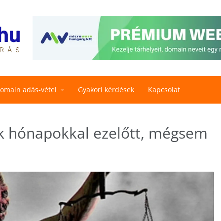
omain adás-vétel
Gyakori kérdések
Kapcsolat
ték hónapokkal ezelőtt, mégsem