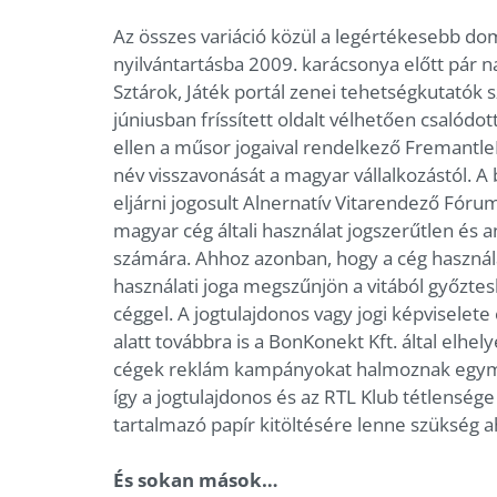
Az összes variáció közül a legértékesebb dom
nyilvántartásba 2009. karácsonya előtt pár n
Sztárok, Játék portál zenei tehetségkutatók sz
júniusban fríssített oldalt vélhetően csalódo
ellen a műsor jogaival rendelkező Fremant
név visszavonását a magyar vállalkozástól. 
eljárni jogosult Alnernatív Vitarendező Fóru
magyar cég általi használat jogszerűtlen és a
számára. Ahhoz azonban, hogy a cég használa
használati joga megszűnjön a vitából győztes
céggel. A jogtulajdonos vagy jogi képvisele
alatt továbbra is a BonKonekt Kft. által elh
cégek reklám kampányokat halmoznak egymá
így a jogtulajdonos és az RTL Klub tétlenség
tartalmazó papír kitöltésére lenne szükség ah
És sokan mások…