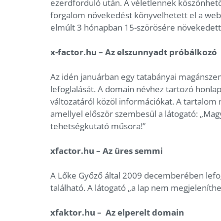
ezerdforduló után. A véletlennek köszönhetőe
forgalom növekedést könyvelhetett el a webl
elmúlt 3 hónapban 15-szörösére növekedett
x-factor.hu – Az elszunnyadt próbálkozó
Az idén januárban egy tatabányai magánsze
lefoglalását. A domain névhez tartozó honlap
változatáról közöl információkat. A tartalom
amellyel először szembesül a látogató: „Mag
tehetségkutató műsora!”
xfactor.hu – Az üres semmi
A Lőke Győző által 2009 decemberében lefo
található. A látogató „a lap nem megjeleníthe
xfaktor.hu – Az elperelt domain