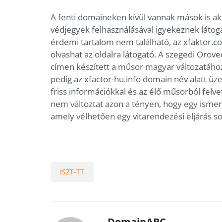
A fenti domaineken kívül vannak mások is akik
védjegyek felhasználásával igyekeznek látoga
érdemi tartalom nem található, az xfaktor.
olvashat az oldalra látogató. A szegedi Orove
címen készített a műsor magyar változatáho
pedig az xfactor-hu.info domain név alatt üze
friss információkkal és az élő műsorból felve
nem változtat azon a tényen, hogy egy ismer
amely vélhetően egy vitarendezési eljárás s
ISZT-TT
DomainABC