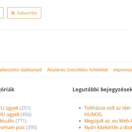
Subscribe
atkezelési tájékoztató
Általános Szerződési Feltételek
Impress
óriák
Legutóbbi bejegyzése
EU ügyek
(251)
Teltházas volt az idei
HU ügyek
(456)
HUNOG
ktuális
(771)
Megújult az .eu Web
omain piac
(395)
Nyári kitekintés a do