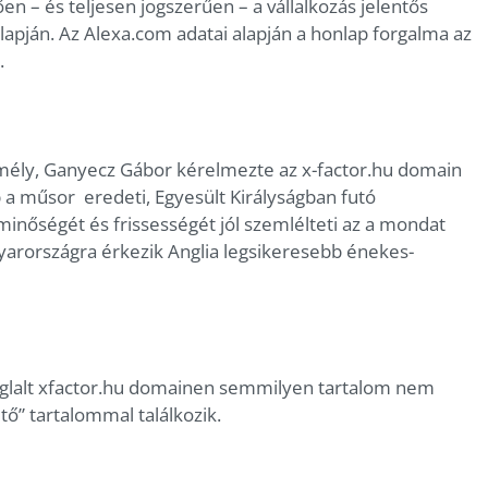
n – és teljesen jogszerűen – a vállalkozás jelentős
apján. Az Alexa.com adatai alapján a honlap forgalma az
.
mély, Ganyecz Gábor kérelmezte az x-factor.hu domain
 a műsor eredeti, Egyesült Királyságban futó
 minőségét és frissességét jól szemlélteti az a mondat
yarországra érkezik Anglia legsikeresebb énekes-
glalt xfactor.hu domainen semmilyen tartalom nem
tő” tartalommal találkozik.