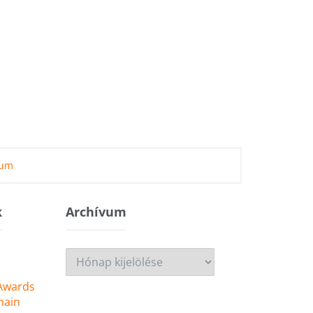
zum
k
Archívum
Archívum
 Awards
main