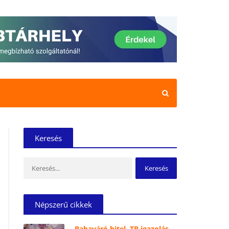
Keresés
Keresés:
Népszerű cikkek
Babaváró hitel, TB igazolás