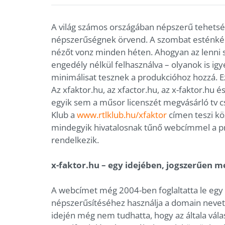
A világ számos országában népszerű tehetség
népszerűségnek örvend. A szombat esténként
nézőt vonz minden héten. Ahogyan az lenni 
engedély nélkül felhasználva – olyanok is ig
minimálisat tesznek a produkcióhoz hozzá. E
Az xfaktor.hu, az xfactor.hu, az x-faktor.hu
egyik sem a műsor licenszét megvásárló tv cs
Klub a
www.rtlklub.hu/xfaktor
címen teszi kö
mindegyik hivatalosnak tűnő webcímmel a p
rendelkezik.
x-faktor.hu – egy idejében, jogszerűen 
A webcímet még 2004-ben foglaltatta le egy v
népszerűsítéséhez használja a domain nevet
idején még nem tudhatta, hogy az általa vál