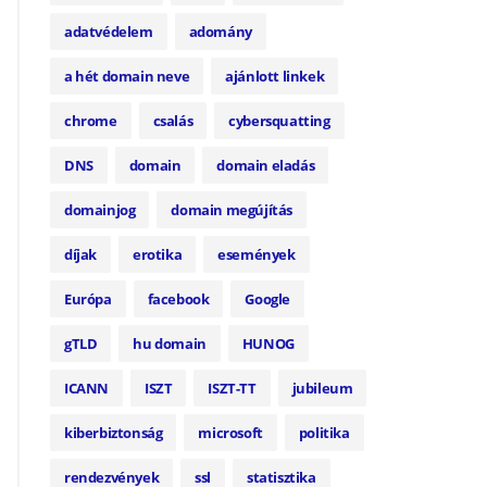
adatvédelem
adomány
a hét domain neve
ajánlott linkek
chrome
csalás
cybersquatting
DNS
domain
domain eladás
domainjog
domain megújítás
díjak
erotika
események
Európa
facebook
Google
gTLD
hu domain
HUNOG
ICANN
ISZT
ISZT-TT
jubileum
kiberbiztonság
microsoft
politika
rendezvények
ssl
statisztika