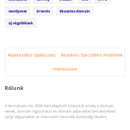
wordpress
árverés
ékezetes domain
új végződések
Adatkezelési tájékoztató
Általános Szerződési Feltételek
Impresszum
Rólunk
A domainabc.hu 2000-ben alapított hírportál, amely a domain
nevek, domain regisztráció és domain adás-vétel témakörében
nyújt eligazodást az internetet használó közösség részére.