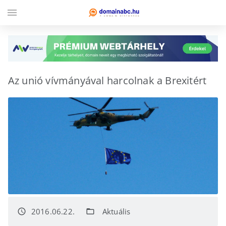
menu
Az unió vívmányával harcolnak a Brexitért
2016.06.22.
Aktuális
access_time
folder_open