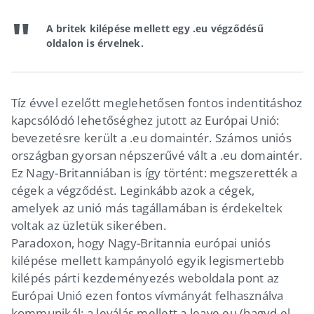
A britek kilépése mellett egy .eu végződésű
oldalon is érvelnek.
Tíz évvel ezelőtt meglehetősen fontos indentitáshoz
kapcsólódó lehetőséghez jutott az Európai Unió:
bevezetésre került a .eu domaintér. Számos uniós
országban gyorsan népszerűvé vált a .eu domaintér.
Ez Nagy-Britanniában is így történt: megszerették a
cégek a végződést. Leginkább azok a cégek,
amelyek az unió más tagállamában is érdekeltek
voltak az üzletük sikerében.
Paradoxon, hogy Nagy-Britannia európai uniós
kilépése mellett kampányoló egyik legismertebb
kilépés párti kezdeményezés weboldala pont az
Európai Unió ezen fontos vívmányát felhasználva
kommunikál: a leválás mellett a leave.eu (hagyd el