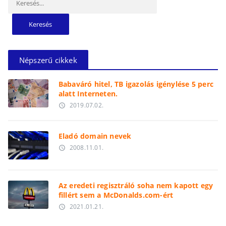
Népszerű cikkek
Babaváró hitel, TB igazolás igénylése 5 perc
alatt Interneten.
2019.07.02.
access_time
Eladó domain nevek
2008.11.01.
access_time
Az eredeti regisztráló soha nem kapott egy
fillért sem a McDonalds.com-ért
2021.01.21.
access_time