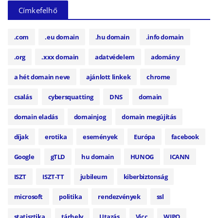
Címkefelhő
.com
.eu domain
.hu domain
.info domain
.org
.xxx domain
adatvédelem
adomány
a hét domain neve
ajánlott linkek
chrome
csalás
cybersquatting
DNS
domain
domain eladás
domainjog
domain megújítás
díjak
erotika
események
Európa
facebook
Google
gTLD
hu domain
HUNOG
ICANN
ISZT
ISZT-TT
jubileum
kiberbiztonság
microsoft
politika
rendezvények
ssl
statisztika
tárhely
Utazás
Vicc
WIPO