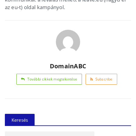
az eu-t) oldal kampányol.
DomainABC
További cikkek megtekintése
Subscribe
Keresés
Keresés: