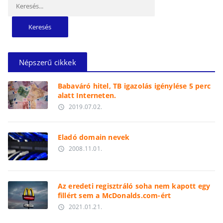
Népszerű cikkek
Babaváró hitel, TB igazolás igénylése 5 perc
alatt Interneten.
2019.07.02.
access_time
Eladó domain nevek
2008.11.01.
access_time
Az eredeti regisztráló soha nem kapott egy
fillért sem a McDonalds.com-ért
2021.01.21.
access_time