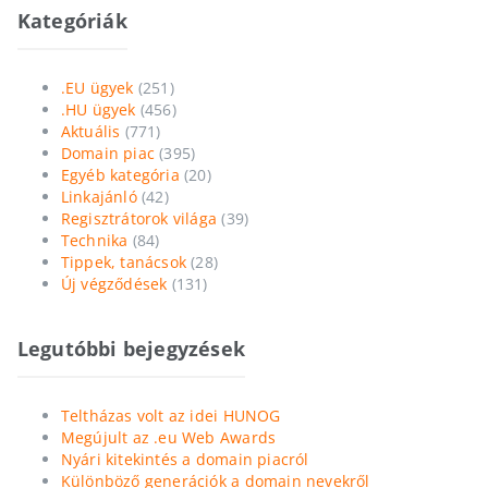
Kategóriák
.EU ügyek
(251)
.HU ügyek
(456)
Aktuális
(771)
Domain piac
(395)
Egyéb kategória
(20)
Linkajánló
(42)
Regisztrátorok világa
(39)
Technika
(84)
Tippek, tanácsok
(28)
Új végződések
(131)
Legutóbbi bejegyzések
Teltházas volt az idei HUNOG
Megújult az .eu Web Awards
Nyári kitekintés a domain piacról
Különböző generációk a domain nevekről