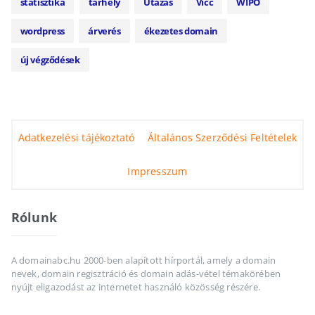
statisztika
tárhely
Utazás
Vicc
WIPO
wordpress
árverés
ékezetes domain
új végződések
Adatkezelési tájékoztató
Általános Szerződési Feltételek
Impresszum
Rólunk
A domainabc.hu 2000-ben alapított hírportál, amely a domain
nevek, domain regisztráció és domain adás-vétel témakörében
nyújt eligazodást az internetet használó közösség részére.