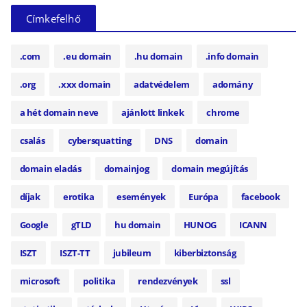
Címkefelhő
.com
.eu domain
.hu domain
.info domain
.org
.xxx domain
adatvédelem
adomány
a hét domain neve
ajánlott linkek
chrome
csalás
cybersquatting
DNS
domain
domain eladás
domainjog
domain megújítás
díjak
erotika
események
Európa
facebook
Google
gTLD
hu domain
HUNOG
ICANN
ISZT
ISZT-TT
jubileum
kiberbiztonság
microsoft
politika
rendezvények
ssl