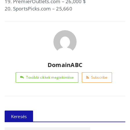
19. PremierOutlets.com – 26,000 $
20. SportsPicks.com – 25,660
DomainABC
További cikkek megtekintése
Subscribe
Keresés
Keresés: