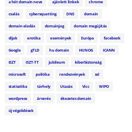
a hét domain neve
ajánlott linkek
chrome
csalás
cybersquatting
DNS
domain
domain eladás
domainjog
domain megújítás
díjak
erotika
események
Európa
facebook
Google
gTLD
hu domain
HUNOG
ICANN
ISZT
ISZT-TT
jubileum
kiberbiztonság
microsoft
politika
rendezvények
ssl
statisztika
tárhely
Utazás
Vicc
WIPO
wordpress
árverés
ékezetes domain
új végződések