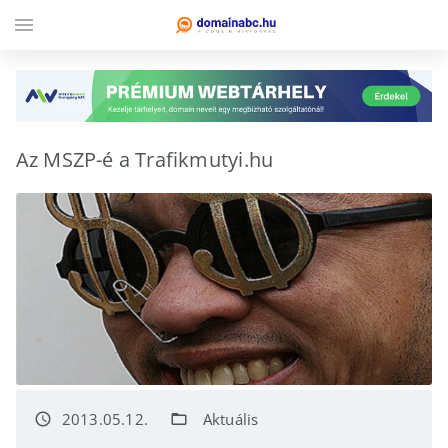
menu
Az MSZP-é a Trafikmutyi.hu
2013.05.12.
Aktuális
access_time
folder_open