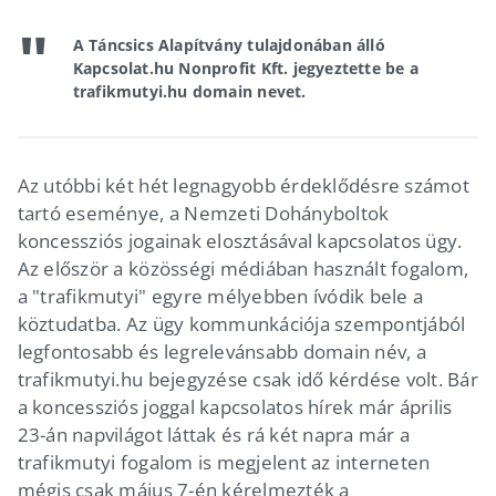
A Táncsics Alapítvány tulajdonában álló
Kapcsolat.hu Nonprofit Kft. jegyeztette be a
trafikmutyi.hu domain nevet.
Az utóbbi két hét legnagyobb érdeklődésre számot
tartó eseménye, a Nemzeti Dohányboltok
koncessziós jogainak elosztásával kapcsolatos ügy.
Az először a közösségi médiában használt fogalom,
a "trafikmutyi" egyre mélyebben ívódik bele a
köztudatba. Az ügy kommunkációja szempontjából
legfontosabb és legrelevánsabb domain név, a
trafikmutyi.hu bejegyzése csak idő kérdése volt. Bár
a koncessziós joggal kapcsolatos hírek már április
23-án napvilágot láttak és rá két napra már a
trafikmutyi fogalom is megjelent az interneten
mégis csak május 7-én kérelmezték a