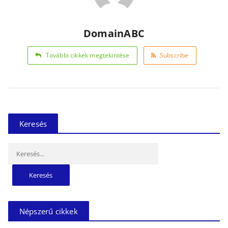
DomainABC
További cikkek megtekintése
Subscribe
Keresés
Keresés:
Népszerű cikkek