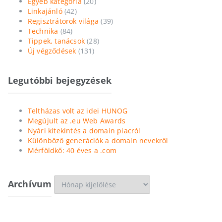
Egyéb kategória
(20)
Linkajánló
(42)
Regisztrátorok világa
(39)
Technika
(84)
Tippek, tanácsok
(28)
Új végződések
(131)
Legutóbbi bejegyzések
Teltházas volt az idei HUNOG
Megújult az .eu Web Awards
Nyári kitekintés a domain piacról
Különböző generációk a domain nevekről
Mérföldkő: 40 éves a .com
Archívum
Archívum