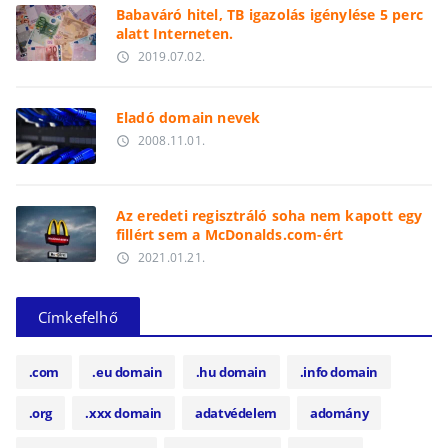
Babaváró hitel, TB igazolás igénylése 5 perc
alatt Interneten.
2019.07.02.
access_time
Eladó domain nevek
2008.11.01.
access_time
Az eredeti regisztráló soha nem kapott egy
fillért sem a McDonalds.com-ért
2021.01.21.
access_time
Címkefelhő
.com
.eu domain
.hu domain
.info domain
.org
.xxx domain
adatvédelem
adomány