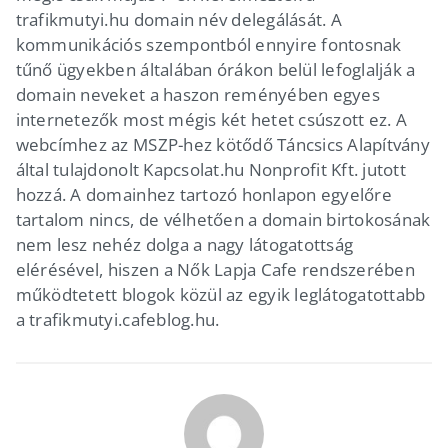
trafikmutyi.hu domain név delegálását. A
kommunikációs szempontból ennyire fontosnak
tűnő ügyekben általában órákon belül lefoglalják a
domain neveket a haszon reményében egyes
internetezők most mégis két hetet csúszott ez. A
webcímhez az MSZP-hez kötődő Táncsics Alapítvány
által tulajdonolt Kapcsolat.hu Nonprofit Kft. jutott
hozzá. A domainhez tartozó honlapon egyelőre
tartalom nincs, de vélhetően a domain birtokosának
nem lesz nehéz dolga a nagy látogatottság
elérésével, hiszen a Nők Lapja Cafe rendszerében
működtetett blogok közül az egyik leglátogatottabb
a trafikmutyi.cafeblog.hu.