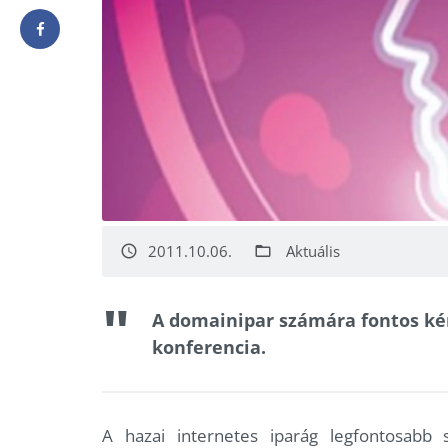
2011.10.06.
Aktuális
access_time
folder_open
A domainipar számára fontos kér
konferencia.
A hazai internetes iparág legfontosabb 