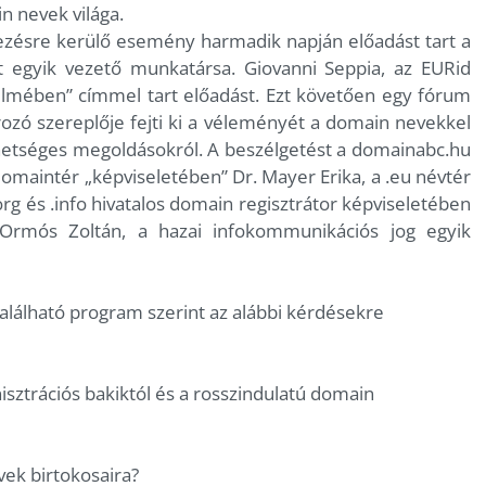
n nevek világa.
zésre kerülő esemény harmadik napján előadást tart a
et egyik vezető munkatársa. Giovanni Seppia, az EURid
lmében” címmel tart előadást. Ezt követően egy fórum
zó szereplője fejti ki a véleményét a domain nevekkel
ehetséges megoldásokról. A beszélgetést a domainabc.hu
 domaintér „képviseletében” Dr. Mayer Erika, a .eu névtér
org és .info hivatalos domain regisztrátor képviseletében
 Ormós Zoltán, a hazai infokommunikációs jog egyik
alálható program szerint az alábbi kérdésekre
sztrációs bakiktól és a rosszindulatú domain
ek birtokosaira?