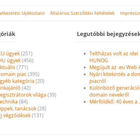
atkezelési tájékoztató
Általános Szerződési Feltételek
Impress
óriák
Legutóbbi bejegyzése
EU ügyek
(251)
Teltházas volt az idei
HU ügyek
(456)
HUNOG
ktuális
(771)
Megújult az .eu Web
omain piac
(395)
Nyári kitekintés a do
gyéb kategória
(20)
piacról
inkajánló
(42)
Különböző generáció
egisztrátorok világa
(39)
domain nevekről
echnika
(84)
Mérföldkő: 40 éves a
ippek, tanácsok
(28)
j végződések
(131)