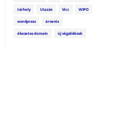
tárhely
Utazás
Vicc
WIPO
wordpress
árverés
ékezetes domain
új végződések