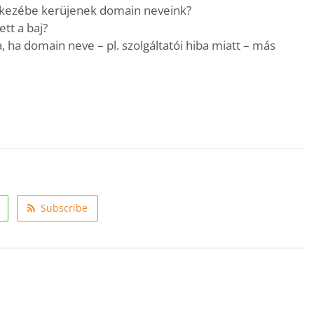
k kezébe kerüjenek domain neveink?
tt a baj?
ha domain neve – pl. szolgáltatói hiba miatt – más
Subscribe