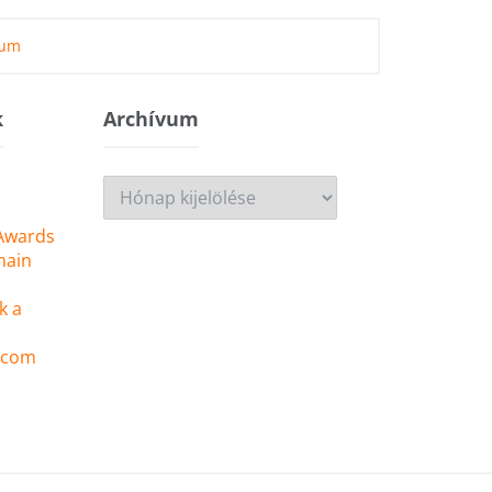
zum
k
Archívum
Archívum
 Awards
main
k a
 .com