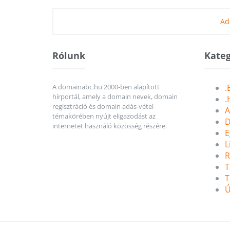
Ad
Rólunk
Kateg
A domainabc.hu 2000-ben alapított
.
hírportál, amely a domain nevek, domain
.
regisztráció és domain adás-vétel
A
témakörében nyújt eligazodást az
D
internetet használó közösség részére.
E
L
R
T
T
Ú