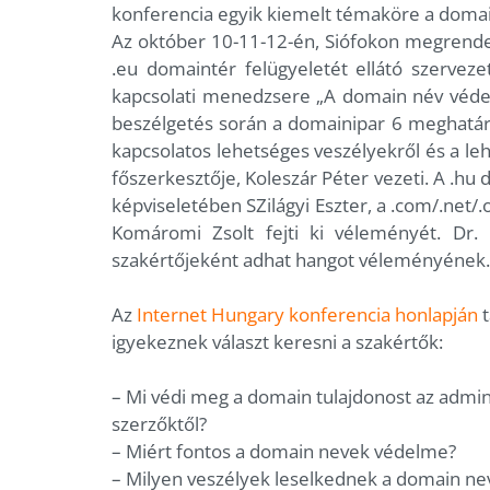
konferencia egyik kiemelt témaköre a domai
Az október 10-11-12-én, Siófokon megrende
.eu domaintér felügyeletét ellátó szervez
kapcsolati menedzsere „A domain név véde
beszélgetés során a domainipar 6 meghatáro
kapcsolatos lehetséges veszélyekről és a l
főszerkesztője, Koleszár Péter vezeti. A .hu
képviseletében SZilágyi Eszter, a .com/.net/.
Komáromi Zsolt fejti ki véleményét. Dr.
szakértőjeként adhat hangot véleményének.
Az
Internet Hungary konferencia honlapján
t
igyekeznek választ keresni a szakértők:
– Mi védi meg a domain tulajdonost az admini
szerzőktől?
– Miért fontos a domain nevek védelme?
– Milyen veszélyek leselkednek a domain nev