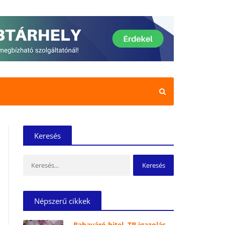
Keresés
Keresés:
Népszerű cikkek
Babaváró hitel, TB igazolás