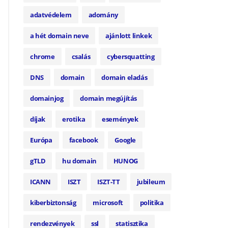
adatvédelem
adomány
a hét domain neve
ajánlott linkek
chrome
csalás
cybersquatting
DNS
domain
domain eladás
domainjog
domain megújítás
díjak
erotika
események
Európa
facebook
Google
gTLD
hu domain
HUNOG
ICANN
ISZT
ISZT-TT
jubileum
kiberbiztonság
microsoft
politika
rendezvények
ssl
statisztika