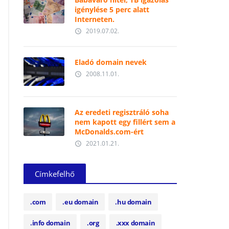
igénylése 5 perc alatt
Interneten.
2019.07.02.
access_time
Eladó domain nevek
2008.11.01.
access_time
Az eredeti regisztráló soha
nem kapott egy fillért sem a
McDonalds.com-ért
2021.01.21.
access_time
Címkefelhő
.com
.eu domain
.hu domain
.info domain
.org
.xxx domain