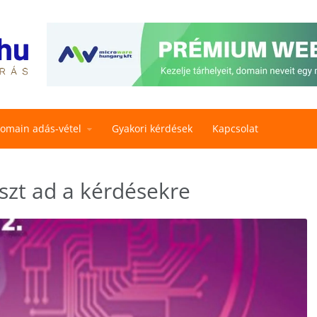
omain adás-vétel
Gyakori kérdések
Kapcsolat
szt ad a kérdésekre