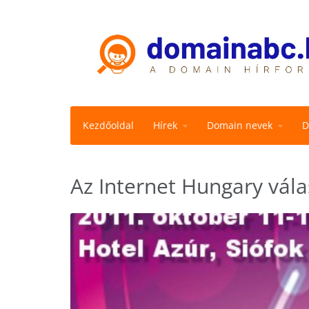
Kezdőoldal
Hírek
Domain nevek
D
Az Internet Hungary vála