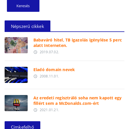
Népszerű cikkek
Babaváró hitel, TB igazolás igénylése 5 perc
alatt Interneten.
2019.07.02.
access_time
Eladó domain nevek
2008.11.01.
access_time
Az eredeti regisztráló soha nem kapott egy
fillért sem a McDonalds.com-ért
2021.01.21.
access_time
Címkefelhő