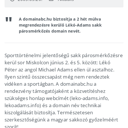
A domainabc.hu biztosítja a 2 hét múlva
megrendezésre kerülő Lékó-Adams sakk
párosmérkőzés domain nevét.
Sporttörténelmi jelentőségű sakk párosmérkőzésre
kerül sor Miskolcon június 2. és 5. között: Lékó
Péter az angol Michael Adams ellen ül asztalhoz.
Ilyen szintű összecsapást még nem rendeztek
vidéken a sportágban. A domainabc.hu a
rendezvény támogatójaként a közvetítéshez
szükséges honlap webcímét (leko-adams.info,
lekoadams.info) és a domain név technikai
kiszolgálását biztosítja. Természetesen
szerkesztőségünk a magyar sakkozó győzelméért
szorít!