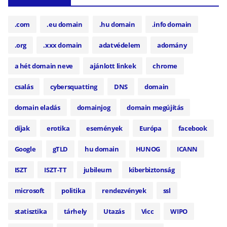
.com
.eu domain
.hu domain
.info domain
.org
.xxx domain
adatvédelem
adomány
a hét domain neve
ajánlott linkek
chrome
csalás
cybersquatting
DNS
domain
domain eladás
domainjog
domain megújítás
díjak
erotika
események
Európa
facebook
Google
gTLD
hu domain
HUNOG
ICANN
ISZT
ISZT-TT
jubileum
kiberbiztonság
microsoft
politika
rendezvények
ssl
statisztika
tárhely
Utazás
Vicc
WIPO