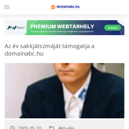
menu
Az év sakkjátszmáját támogatja a
domainabc.hu
2005.05.20.
Aktuális
access_time
folder_open