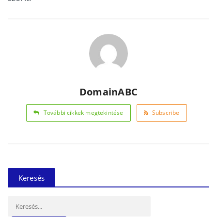
DomainABC
További cikkek megtekintése
Subscribe
Keresés
Keresés: