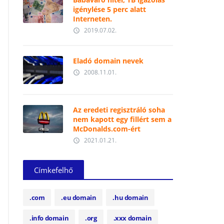
igénylése 5 perc alatt
Interneten.
2019.07.02.
access_time
Eladó domain nevek
2008.11.01.
access_time
Az eredeti regisztráló soha
nem kapott egy fillért sem a
McDonalds.com-ért
2021.01.21.
access_time
Címkefelhő
.com
.eu domain
.hu domain
.info domain
.org
.xxx domain