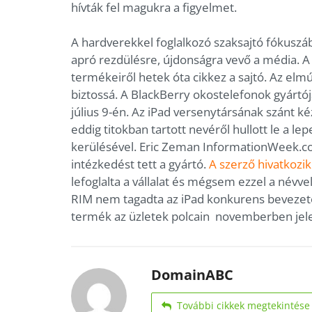
hívták fel magukra a figyelmet.
A hardverekkel foglalkozó szaksajtó fókuszá
apró rezdülésre, újdonságra vevő a média. A
termékeiről hetek óta cikkez a sajtó. Az el
biztossá. A BlackBerry okostelefonok gyártó
július 9-én. Az iPad versenytársának szánt k
eddig titokban tartott nevéről hullott le a le
kerülésével. Eric Zeman InformationWeek.co
intézkedést tett a gyártó.
A szerző hivatkozik
lefoglalta a vállalat és mégsem ezzel a névve
RIM nem tagadta az iPad konkurens bevezeté
termék az üzletek polcain novemberben jel
DomainABC
További cikkek megtekintése