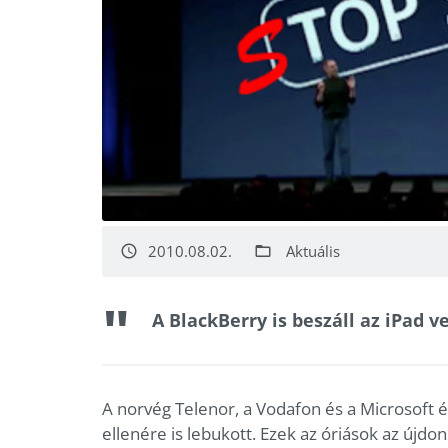
2010.08.02.
Aktuális
access_time
folder_open
A BlackBerry is beszáll az iPad 
A norvég Telenor, a Vodafon és a Microsoft 
ellenére is lebukott. Ezek az óriások az újd