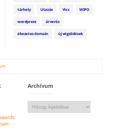
tárhely
Utazás
Vicc
WIPO
wordpress
árverés
ékezetes domain
új végződések
zum
k
Archívum
Archívum
 Awards
main