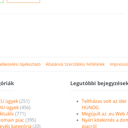
atkezelési tájékoztató
Általános Szerződési Feltételek
Impress
óriák
Legutóbbi bejegyzése
EU ügyek
(251)
Teltházas volt az idei
HU ügyek
(456)
HUNOG
ktuális
(771)
Megújult az .eu Web
omain piac
(395)
Nyári kitekintés a do
gyéb kategória
(20)
piacról