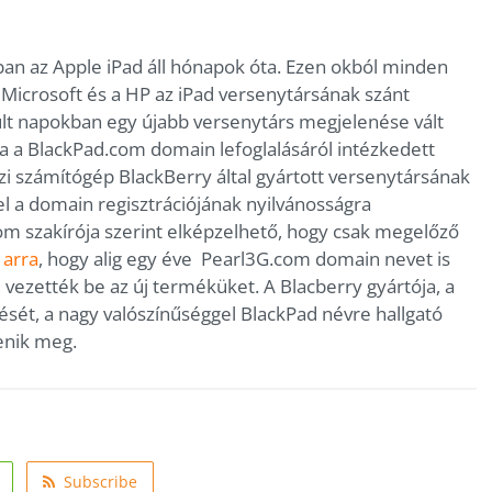
ban az Apple iPad áll hónapok óta. Ezen okból minden
 Microsoft és a HP az iPad versenytársának szánt
múlt napokban egy újabb versenytárs megjelenése vált
ja a BlackPad.com domain lefoglalásáról intézkedett
ézi számítógép BlackBerry által gyártott versenytársának
pel a domain regisztrációjának nyilvánosságra
m szakírója szerint elképzelhető, hogy csak megelőző
 arra
, hogy alig egy éve Pearl3G.com domain nevet is
l vezették be az új terméküket. A Blacberry gyártója, a
sét, a nagy valószínűséggel BlackPad névre hallgató
enik meg.
Subscribe