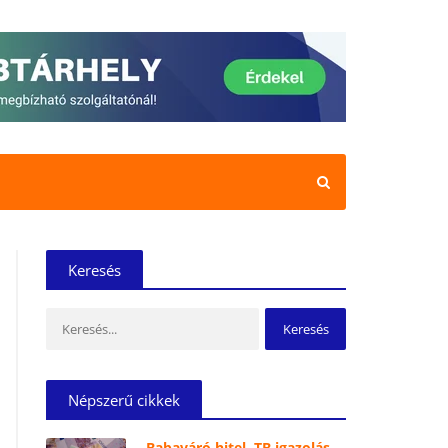
Keresés
Keresés:
Népszerű cikkek
Babaváró hitel, TB igazolás