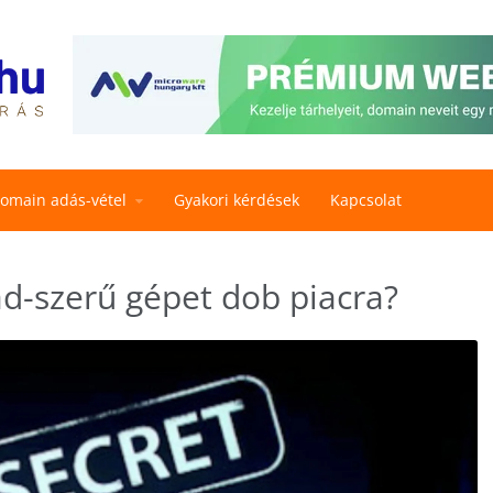
omain adás-vétel
Gyakori kérdések
Kapcsolat
ad-szerű gépet dob piacra?