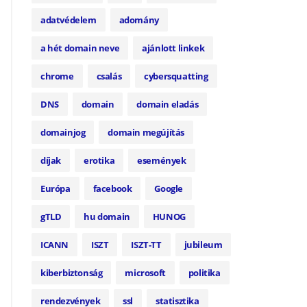
adatvédelem
adomány
a hét domain neve
ajánlott linkek
chrome
csalás
cybersquatting
DNS
domain
domain eladás
domainjog
domain megújítás
díjak
erotika
események
Európa
facebook
Google
gTLD
hu domain
HUNOG
ICANN
ISZT
ISZT-TT
jubileum
kiberbiztonság
microsoft
politika
rendezvények
ssl
statisztika