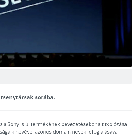
versenytársak sorába.
és a Sony is új termékének bevezetésekor a titkolózása
onságaik nevével azonos domain nevek lefoglalásával