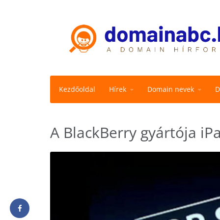
Kezdőoldal
Hírek
Domain nevek
D
A BlackBerry gyártója iP