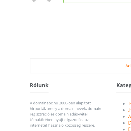
Ad
Rólunk
Kateg
A domainabc.hu 2000-ben alapított
.
hírportál, amely a domain nevek, domain
.
regisztráció és domain adás-vétel
A
témakörében nyújt eligazodást az
D
internetet használó közösség részére.
E