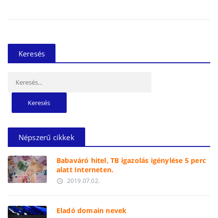
Keresés
Keresés:
Népszerű cikkek
Babaváró hitel, TB igazolás igénylése 5 perc
alatt Interneten.
2019.07.02.
access_time
Eladó domain nevek