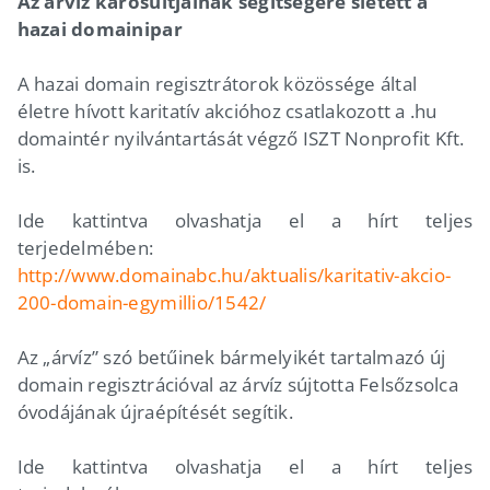
Az árvíz károsultjainak segítségére sietett a
hazai domainipar
A hazai domain regisztrátorok közössége által
életre hívott karitatív akcióhoz csatlakozott a .hu
domaintér nyilvántartását végző ISZT Nonprofit Kft.
is.
Ide kattintva olvashatja el a hírt teljes
terjedelmében:
http://www.domainabc.hu/aktualis/karitativ-akcio-
200-domain-egymillio/1542/
Az „árvíz” szó betűinek bármelyikét tartalmazó új
domain regisztrációval az árvíz sújtotta Felsőzsolca
óvodájának újraépítését segítik.
Ide kattintva olvashatja el a hírt teljes