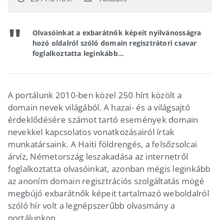
Olvasóinkat a exbarátnők képeit nyilvánosságra
hozó oldalról szóló domain regisztrátori csavar
foglalkoztatta leginkább...
A portálunk 2010-ben közel 250 hírt közölt a
domain nevek világából. A hazai- és a világsajtó
érdeklődésére számot tartó események domain
nevekkel kapcsolatos vonatkozásairól írtak
munkatársaink. A Haiti földrengés, a felsőzsolcai
árvíz, Németország leszakadása az internetről
foglalkoztatta olvasóinkat, azonban mégis leginkább
az anoním domain regisztrációs szolgáltatás mögé
megbújó exbarátnők képeit tartalmazó weboldalról
szóló hír volt a legnépszerűbb olvasmány a
portálunkon.