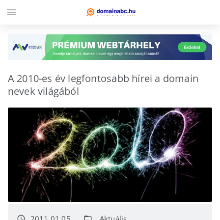
menu
A 2010-es év legfontosabb hírei a domain
nevek világából
2011.01.05.
Aktuális
access_time
folder_open