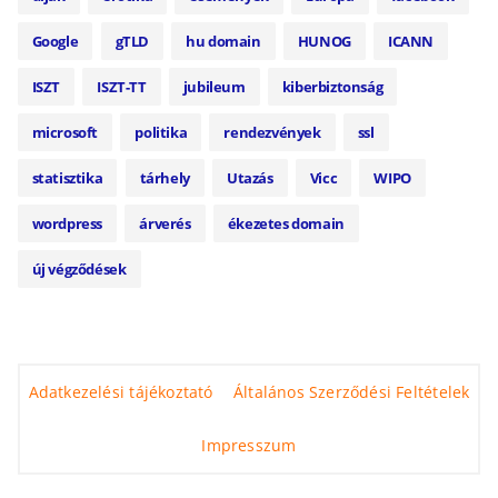
Google
gTLD
hu domain
HUNOG
ICANN
ISZT
ISZT-TT
jubileum
kiberbiztonság
microsoft
politika
rendezvények
ssl
statisztika
tárhely
Utazás
Vicc
WIPO
wordpress
árverés
ékezetes domain
új végződések
Adatkezelési tájékoztató
Általános Szerződési Feltételek
Impresszum