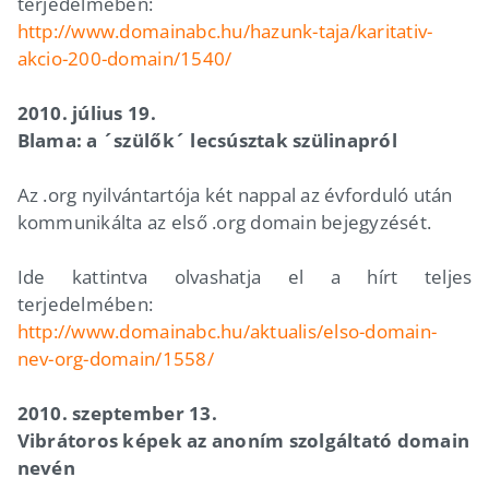
terjedelmében:
http://www.domainabc.hu/hazunk-taja/karitativ-
akcio-200-domain/1540/
2010. július 19.
Blama: a ´szülők´ lecsúsztak szülinapról
Az .org nyilvántartója két nappal az évforduló után
kommunikálta az első .org domain bejegyzését.
Ide kattintva olvashatja el a hírt teljes
terjedelmében:
http://www.domainabc.hu/aktualis/elso-domain-
nev-org-domain/1558/
2010. szeptember 13.
Vibrátoros képek az anoním szolgáltató domain
nevén