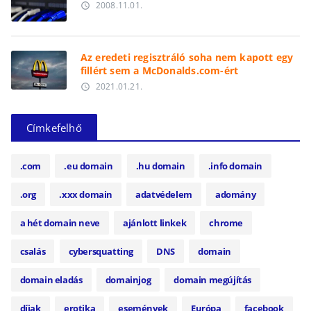
2008.11.01.
access_time
Az eredeti regisztráló soha nem kapott egy
fillért sem a McDonalds.com-ért
2021.01.21.
access_time
Címkefelhő
.com
.eu domain
.hu domain
.info domain
.org
.xxx domain
adatvédelem
adomány
a hét domain neve
ajánlott linkek
chrome
csalás
cybersquatting
DNS
domain
domain eladás
domainjog
domain megújítás
díjak
erotika
események
Európa
facebook